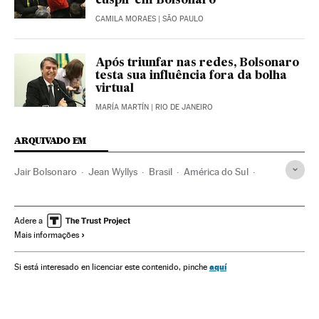
cuspir em Bolsonaro
CAMILA MORAES
| SÃO PAULO
Após triunfar nas redes, Bolsonaro
testa sua influência fora da bolha
virtual
MARÍA MARTÍN
| RIO DE JANEIRO
ARQUIVADO EM
Jair Bolsonaro
Jean Wyllys
Brasil
América do Sul
América Latina
América
Adere a
Mais informações
aquí
Si está interesado en licenciar este contenido, pinche