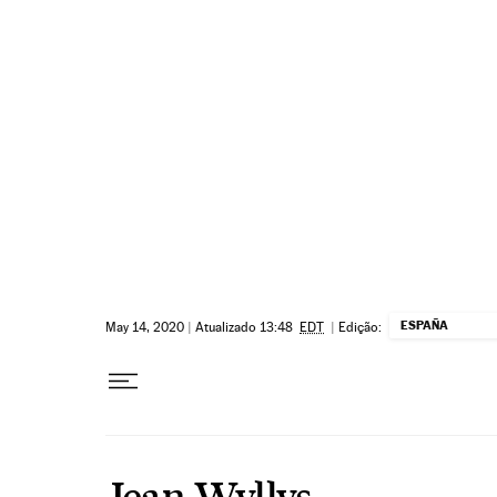
Pular para o conteúdo
ESPAÑA
May 14, 2020
|
Atualizado 13:48
EDT
|
Edição:
Jean Wyllys