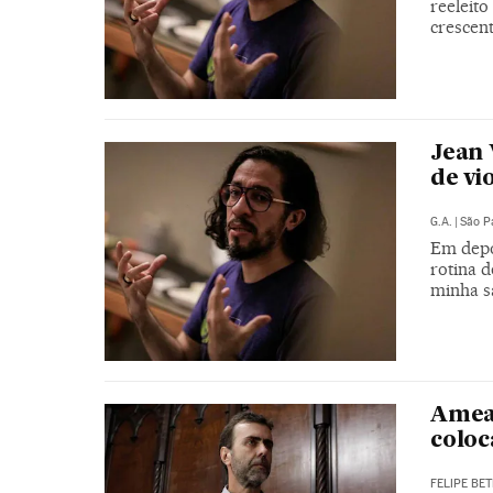
reeleito
crescen
Jean 
de vi
G.A.
|
São P
Em depo
rotina 
minha sa
Ameaç
coloc
FELIPE BET