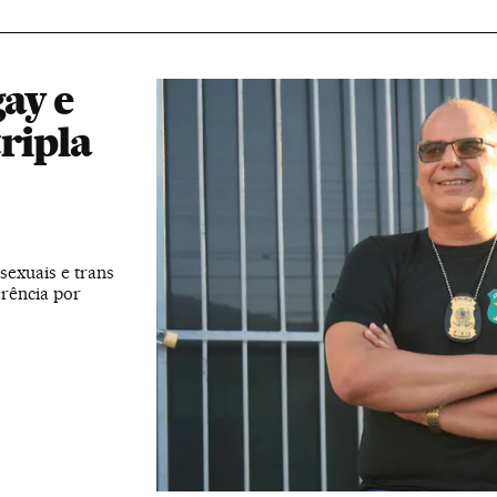
gay e
ripla
exuais e trans
rência por