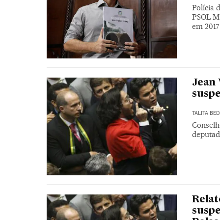
Polícia
PSOL Mar
em 2017
Jean 
suspe
TALITA BED
Conselh
deputad
Relat
suspe