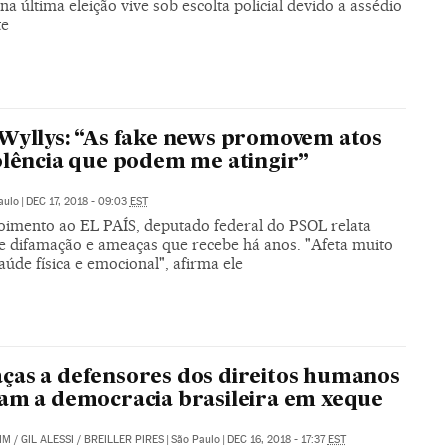
 na última eleição vive sob escolta policial devido a assédio
te
Wyllys: “As fake news promovem atos
olência que podem me atingir”
aulo
|
DEC 17, 2018 - 09:03
EST
imento ao EL PAÍS, deputado federal do PSOL relata
de difamação e ameaças que recebe há anos. "Afeta muito
úde física e emocional", afirma ele
as a defensores dos direitos humanos
am a democracia brasileira em xeque
IM
/
GIL ALESSI
/
BREILLER PIRES
|
São Paulo
|
DEC 16, 2018 - 17:37
EST