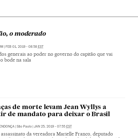
ão, o moderado
UM
|
FEB 01, 2019 - 08:58
EST
 dos generais ao poder no governo do capitão que vai
 o bode na sala
as de morte levam Jean Wyllys a
tir de mandato para deixar o Brasil
MENDONÇA
|
São Paulo
|
JAN 25, 2019 - 07:55
EST
 assassinato da vereadora Marielle Franco, deputado