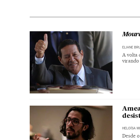
Mour
ELIANE BR
A volta
virando
Ameaç
desis
HELOÍSA 
Desde o