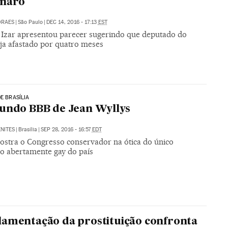
onaro
ORAES
|
São Paulo
|
DEC 14, 2016 - 17:13
EST
 Izar apresentou parecer sugerindo que deputado do
ja afastado por quatro meses
DE BRASÍLIA
undo BBB de Jean Wyllys
NITES
|
Brasília
|
SEP 28, 2016 - 16:57
EDT
ostra o Congresso conservador na ótica do único
o abertamente gay do país
amentação da prostituição confronta