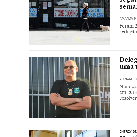
seman
AMANDA M
Foram 2
redução
Deleg
uma t
ADRIANO J
Num paí
em 2018
resolver
ENTREVIST