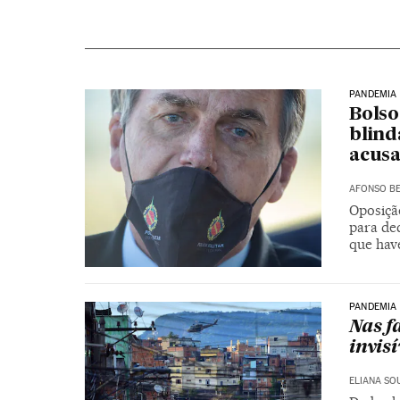
PANDEMIA
Bolso
blind
acusa
AFONSO BE
Oposiçã
para dec
que hav
PANDEMIA
Nas f
invisí
ELIANA SO