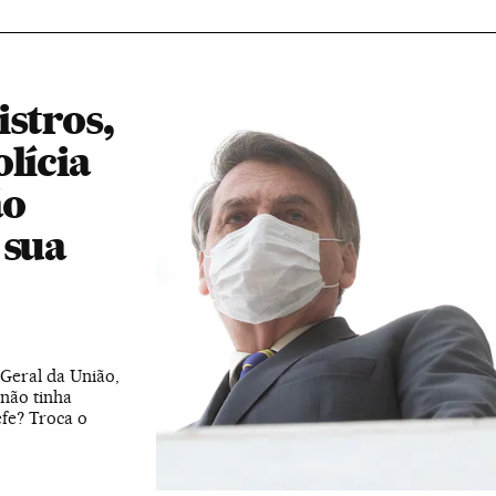
stros,
lícia
ão
 sua
Geral da União,
 não tinha
efe? Troca o