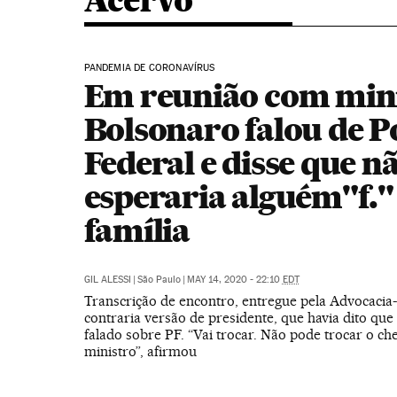
Acervo
PANDEMIA DE CORONAVÍRUS
Em reunião com mini
Bolsonaro falou de Po
Federal e disse que n
esperaria alguém"f."
família
GIL ALESSI
|
São Paulo
|
MAY 14, 2020 - 22:10
EDT
Transcrição de encontro, entregue pela Advocacia-
contraria versão de presidente, que havia dito que
falado sobre PF. “Vai trocar. Não pode trocar o ch
ministro”, afirmou