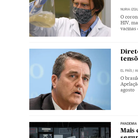
NURIA IZQ
O coron
HIV, ma
vacinas
Diret
tensõ
EL PAÍS
/
A
O brasi
Apelaçã
agosto
PANDEMIA
Mais 
segu