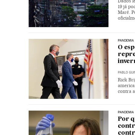
Dados l
19 já p
Maré. P
oficialm
PANDEMIA
O esp
repre
inver
PABLO GU
Rick Br
america
contra 
PANDEMIA
Por q
contr
contr