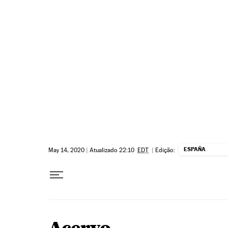
Pular para o conteúdo
ESPAÑA
May 14, 2020
|
Atualizado 22:10
EDT
|
Edição: