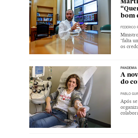
Martí
“Que
bom 
FEDERICO 
Ministr
“falta 
os cred
PANDEMIA
A nov
do co
PABLO GU
Após se
organiz
colabor