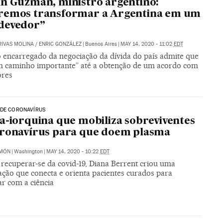
n Guzmán, ministro argentino:
remos transformar a Argentina em um
devedor”
RIVAS MOLINA
/
ENRIC GONZÁLEZ
|
Buenos Aires
|
MAY 14, 2020 - 11:02
EDT
o encarregado da negociação da dívida do país admite que
um caminho importante” até a obtenção de um acordo com
ores
 DE CORONAVÍRUS
a-iorquina que mobiliza sobreviventes
ronavírus para que doem plasma
IMÓN
|
Washington
|
MAY 14, 2020 - 10:22
EDT
 recuperar-se da covid-19, Diana Berrent criou uma
ação que conecta e orienta pacientes curados para
ar com a ciência