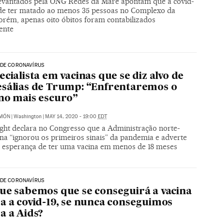
evantados pela ONG Redes da Maré apontam que a covid-
ode ter matado ao menos 35 pessoas no Complexo da
orém, apenas oito óbitos foram contabilizados
ente
 DE CORONAVÍRUS
ecialista em vacinas que se diz alvo de
sálias de Trump: “Enfrentaremos o
no mais escuro”
IMÓN
|
Washington
|
MAY 14, 2020 - 19:00
EDT
ight declara no Congresso que a Administração norte-
na “ignorou os primeiros sinais” da pandemia e adverte
a esperança de ter uma vacina em menos de 18 meses
 DE CORONAVÍRUS
ue sabemos que se conseguirá a vacina
a a covid-19, se nunca conseguimos
a a Aids?