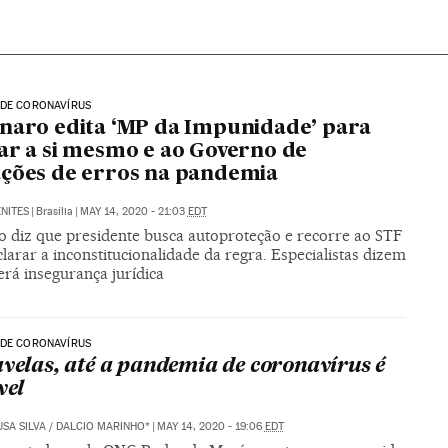
 DE CORONAVÍRUS
naro edita ‘MP da Impunidade’ para
ar a si mesmo e ao Governo de
ções de erros na pandemia
NITES
|
Brasília
|
MAY 14, 2020 - 21:03
EDT
o diz que presidente busca autoproteção e recorre ao STF
larar a inconstitucionalidade da regra. Especialistas dizem
erá insegurança jurídica
 DE CORONAVÍRUS
avelas, até a pandemia de coronavírus é
vel
USA SILVA / DALCIO MARINHO*
|
MAY 14, 2020 - 19:06
EDT