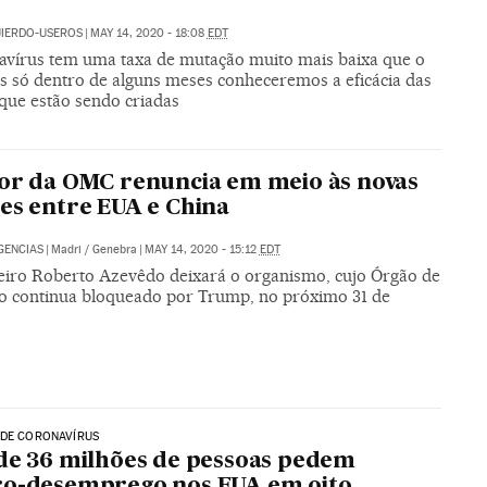
UIERDO-USEROS
|
MAY 14, 2020 - 18:08
EDT
avírus tem uma taxa de mutação muito mais baixa que o
s só dentro de alguns meses conheceremos a eficácia das
 que estão sendo criadas
or da OMC renuncia em meio às novas
es entre EUA e China
GENCIAS
|
Madri / Genebra
|
MAY 14, 2020 - 15:12
EDT
leiro Roberto Azevêdo deixará o organismo, cujo Órgão de
o continua bloqueado por Trump, no próximo 31 de
 DE CORONAVÍRUS
de 36 milhões de pessoas pedem
ro-desemprego nos EUA em oito