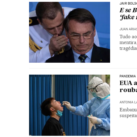
JAIR BOL
E se 
‘fake
JUAN ARIA
Tudo ao
mentira
tragédia
PANDEMIA
EUA a
rouba
ANTONIA 
Embaixa
suspeita