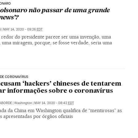
SONARO
Bolsonaro não passar de uma grande
 news’?
S
|
MAY 14, 2020 - 09:26
EDT
 redor do presidente parece ser uma invenção, uma
, uma miragem, porque, se fosse verdade, seria uma
 DE CORONAVÍRUS
cusam ‘hackers’ chineses de tentarem
r informações sobre o coronavírus
LABORDE
|
Washington
|
MAY 14, 2020 - 08:42
EDT
da da China em Washington qualifica de “mentirosas” as
s apresentadas por órgãos oficiais