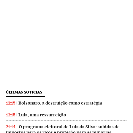
ÚLTIMAS NOTICIAS
Bolsonaro, a destruição como estratégia
12:15
Lula, uma ressurreição
12:15
O programa eleitoral de Lula da Silva: subidas de
21:14
impostos para os ricos e proteção para as minorias