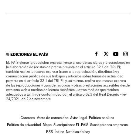
©
EDICIONES EL PAÍS
EL PAÍS BRASIL EN
EL PAÍS BRASI
EL PAÍS B
EL PA
EL PAÍS ejerce la oposición expresa frente al uso de sus obras y prestaciones en
la elaboración de revistas de prensa prevista en el artículo 32.1 del TRLPI;
también realiza la reserva expresa frente a la reproducción, distribución y
comunicación pública de sus trabajos y artículos sobre temas de actualidad
prevista en el artículo 33.1 del TRLPI; y, asimismo, realiza una reserva expresa
de las reproducciones y usos de las obras y otras prestaciones accesibles desde
este sitio web a medios de lectura mecánica u otros medios que resulten
adecuados a tal fin de conformidad con el artículo 67.3 del Real Decreto - ley
24/2021, de 2 de noviembre
Contacto
Venta de contenidos
Aviso legal
Política cookies
Política de privacidad
Mapa
Suscripciones EL PAÍS
Suscripciones empresas
RSS
Índice
Noticias de hoy