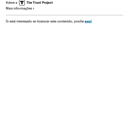
Ministério Saúde
Nova York
Estados Unidos
Adere a
Mais informações
aquí
Si está interesado en licenciar este contenido, pinche