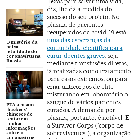
Texas para salvar uma vida,
diz, lhe dá a medida do
sucesso do seu projeto. No
plasma de pacientes
recuperados da covid-19 está
uma das esperanças da
O mistério da
comunidade científica para
baixa
letalidade do
curar doentes graves
, seja
coronavírus na
Rússia
mediante transfusões diretas,
já realizadas como tratamento
para casos extremos, ou para
criar anticorpos de elite
misturando em laboratório o
sangue de vários pacientes
EUA acusam
curados. A demanda por
‘hackers’
chineses de
plasma, portanto, é notável. E
tentarem
roubar
a Survivor Corps (“corpo de
informações
sobreviventes”), a organização
sobre o
coronavírus