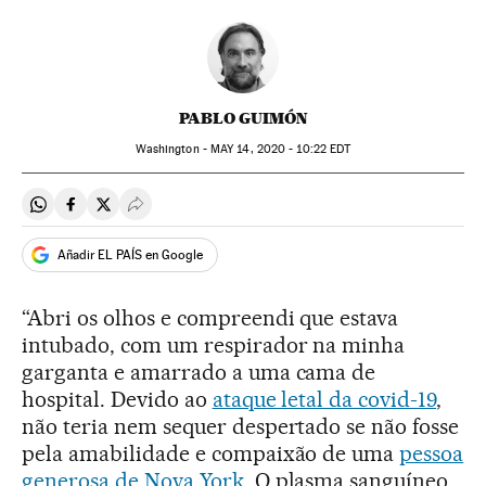
PABLO GUIMÓN
Washington -
MAY
14, 2020 - 10:22
EDT
Compartir en Whatsapp
Compartir en Facebook
Compartir en Twitter
Desplegar Redes Sociales
Añadir EL PAÍS en Google
“Abri os olhos e compreendi que estava
intubado, com um respirador na minha
garganta e amarrado a uma cama de
hospital. Devido ao
ataque letal da covid-19
,
não teria nem sequer despertado se não fosse
pela amabilidade e compaixão de uma
pessoa
generosa de Nova York
. O plasma sanguíneo