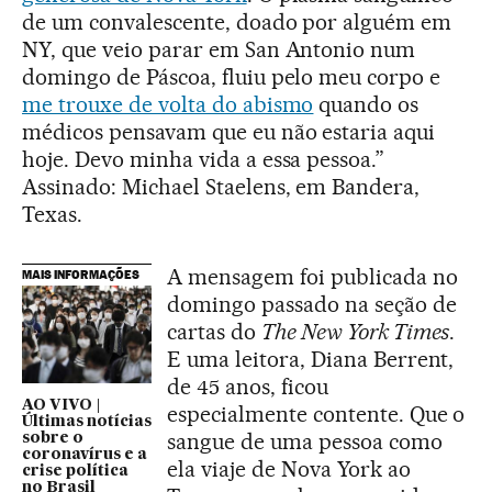
de um convalescente, doado por alguém em
NY, que veio parar em San Antonio num
domingo de Páscoa, fluiu pelo meu corpo e
me trouxe de volta do abismo
quando os
médicos pensavam que eu não estaria aqui
hoje. Devo minha vida a essa pessoa.”
Assinado: Michael Staelens, em Bandera,
Texas.
A mensagem foi publicada no
MAIS INFORMAÇÕES
domingo passado na seção de
cartas do
The New York Times
.
E uma leitora, Diana Berrent,
de 45 anos, ficou
AO VIVO |
especialmente contente. Que o
Últimas notícias
sangue de uma pessoa como
sobre o
coronavírus e a
ela viaje de Nova York ao
crise política
no Brasil