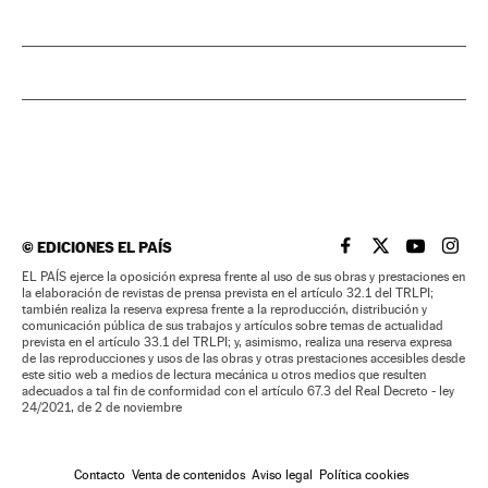
©
EDICIONES EL PAÍS
EL PAÍS BRASIL EN
EL PAÍS BRASI
EL PAÍS B
EL PA
EL PAÍS ejerce la oposición expresa frente al uso de sus obras y prestaciones en
la elaboración de revistas de prensa prevista en el artículo 32.1 del TRLPI;
también realiza la reserva expresa frente a la reproducción, distribución y
comunicación pública de sus trabajos y artículos sobre temas de actualidad
prevista en el artículo 33.1 del TRLPI; y, asimismo, realiza una reserva expresa
de las reproducciones y usos de las obras y otras prestaciones accesibles desde
este sitio web a medios de lectura mecánica u otros medios que resulten
adecuados a tal fin de conformidad con el artículo 67.3 del Real Decreto - ley
24/2021, de 2 de noviembre
Contacto
Venta de contenidos
Aviso legal
Política cookies