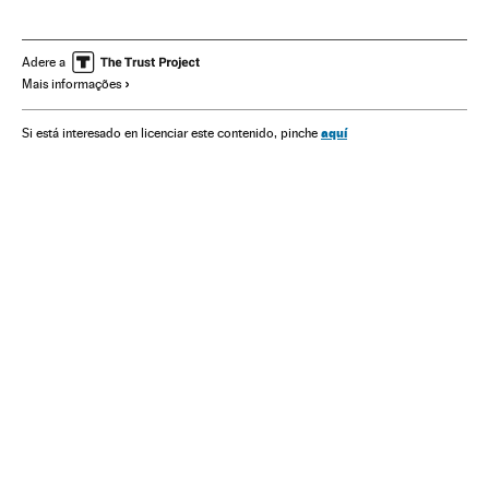
Pandemia
Idosos
Idosos centenários
Doenças respiratórias
Doenças infecciosas
Saúde
Adere a
Mais informações
aquí
Si está interesado en licenciar este contenido, pinche