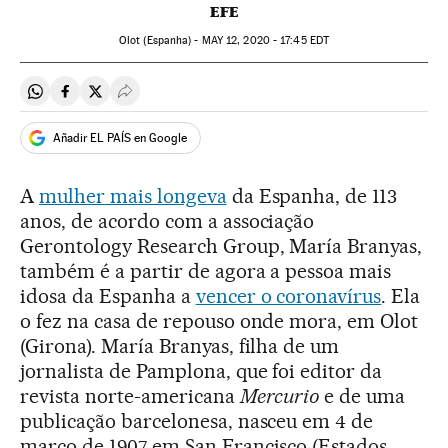
EFE
Olot (Espanha) -
MAY
12, 2020 - 17:45
EDT
Compartir en Whatsapp
Compartir en Facebook
Compartir en Twitter
Desplegar Redes Sociales
Añadir EL PAÍS en Google
A
mulher mais longeva
da Espanha, de 113
anos, de acordo com a associação
Gerontology Research Group, María Branyas,
também é a partir de agora a pessoa mais
idosa da Espanha a
vencer o coronavírus
. Ela
o fez na casa de repouso onde mora, em Olot
(Girona). María Branyas, filha de um
jornalista de Pamplona, que foi editor da
revista norte-americana
Mercurio
e de uma
publicação barcelonesa, nasceu em 4 de
março de 1907 em San Francisco (Estados