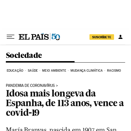
Pular para o conteúdo
SUSCRÍBETE
Sociedade
EDUCAÇÃO
SAÚDE
MEIO AMBIENTE
MUDANÇA CLIMÁTICA
RACISMO
PANDEMIA DE CORONAVÍRUS
Idosa mais longeva da
Espanha, de 113 anos, vence a
covid-19
María Branyas, nascida em 1907 em San