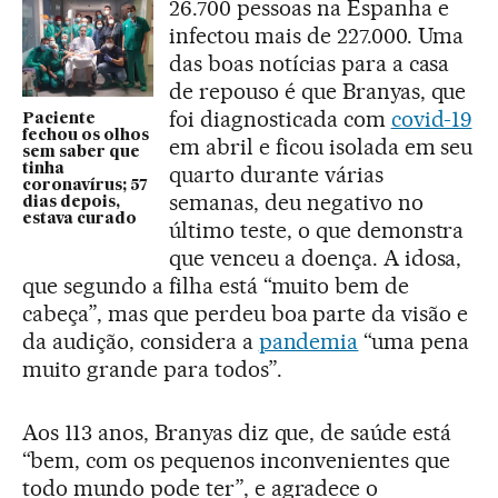
26.700 pessoas na Espanha e
infectou mais de 227.000. Uma
das boas notícias para a casa
de repouso é que Branyas, que
foi diagnosticada com
covid-19
Paciente
fechou os olhos
em abril e ficou isolada em seu
sem saber que
tinha
quarto durante várias
coronavírus; 57
semanas, deu negativo no
dias depois,
estava curado
último teste, o que demonstra
que venceu a doença. A idosa,
que segundo a filha está “muito bem de
cabeça”, mas que perdeu boa parte da visão e
da audição, considera a
pandemia
“uma pena
muito grande para todos”.
Aos 113 anos, Branyas diz que, de saúde está
“bem, com os pequenos inconvenientes que
todo mundo pode ter”, e agradece o