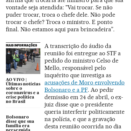
vontade seja atendida: "Vai trocar. Se não
puder trocar, troca o chefe dele. Não pode
trocar o chefe? Troca o ministro. E ponto
final. Não estamos aqui para brincadeira”.
A transcrição do áudio da
MAIS INFORMAÇÕES
reunião foi entregue ao STF a
pedido do ministro Celso de
Mello, responsável pelo
inquérito que investiga as
AO VIVO |
acusações de Moro envolvendo
Últimas notícias
Bolsonaro e a PF
. Ao pedir
sobre o
coronavírus e a
demissão em 24 de abril, o ex-
crise política
no Brasil
juiz disse que o presidente
queria interferir politicamente
Bolsonaro
na polícia, e que a gravação
disse que sua
desta reunião ocorrida no dia
família era
perseguida