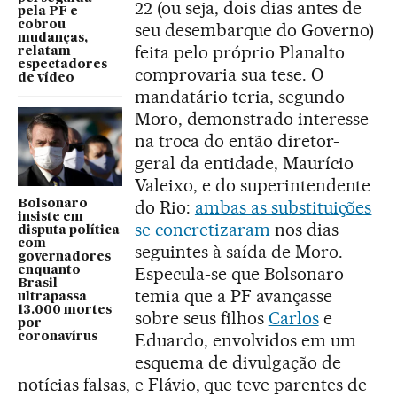
22 (ou seja, dois dias antes de
pela PF e
cobrou
seu desembarque do Governo)
mudanças,
feita pelo próprio Planalto
relatam
espectadores
comprovaria sua tese. O
de vídeo
mandatário teria, segundo
Moro, demonstrado interesse
na troca do então diretor-
geral da entidade, Maurício
Valeixo, e do superintendente
do Rio:
ambas as substituições
Bolsonaro
insiste em
se concretizaram
nos dias
disputa política
com
seguintes à saída de Moro.
governadores
Especula-se que Bolsonaro
enquanto
Brasil
temia que a PF avançasse
ultrapassa
13.000 mortes
sobre seus filhos
Carlos
e
por
Eduardo, envolvidos em um
coronavírus
esquema de divulgação de
notícias falsas, e Flávio, que teve parentes de