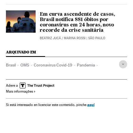
Em curva ascendente de casos,
Brasil notifica 881 óbitos por
coronavírus em 24 horas, novo
recorde da crise sanitária
BEATRIZ JUCÁ
/
MARINA ROSSI
| SÃO PAULO
ARQUIVADO EM
Brasil
OMS
Coronavirus Covid-19
Pandemia
Coronavirus
Doenças infecciosas
Doenças respiratórias
Ministério Saúde
AGU
Ministério Público Federal
Adere a
Mais informações
Polícia Federal
aquí
Si está interesado en licenciar este contenido, pinche