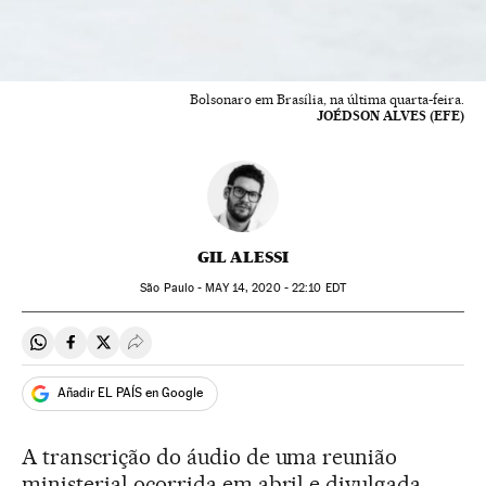
Bolsonaro em Brasília, na última quarta-feira.
JOÉDSON ALVES (EFE)
GIL ALESSI
São Paulo -
MAY
14, 2020 - 22:10
EDT
Compartir en Whatsapp
Compartir en Facebook
Compartir en Twitter
Desplegar Redes Sociales
Añadir EL PAÍS en Google
A transcrição do áudio de uma reunião
ministerial ocorrida em abril e divulgada