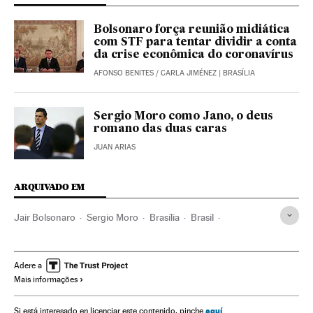
Bolsonaro força reunião midiática
com STF para tentar dividir a conta
da crise econômica do coronavírus
AFONSO BENITES
/
CARLA JIMÉNEZ
| BRASÍLIA
Sergio Moro como Jano, o deus
romano das duas caras
JUAN ARIAS
ARQUIVADO EM
Jair Bolsonaro
Sergio Moro
Brasília
Brasil
Palácio do Planalto
STF
Polícia Federal
Operação Lava Jato
Corrupção política
Crises políticas
Adere a
Mais informações
Presidência Brasil
aquí
Si está interesado en licenciar este contenido, pinche