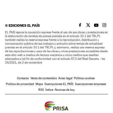
©
EDICIONES EL PAÍS
EL PAÍS BRASIL EN
EL PAÍS BRASI
EL PAÍS B
EL PA
EL PAÍS ejerce la oposición expresa frente al uso de sus obras y prestaciones en
la elaboración de revistas de prensa prevista en el artículo 32.1 del TRLPI;
también realiza la reserva expresa frente a la reproducción, distribución y
comunicación pública de sus trabajos y artículos sobre temas de actualidad
prevista en el artículo 33.1 del TRLPI; y, asimismo, realiza una reserva expresa
de las reproducciones y usos de las obras y otras prestaciones accesibles desde
este sitio web a medios de lectura mecánica u otros medios que resulten
adecuados a tal fin de conformidad con el artículo 67.3 del Real Decreto - ley
24/2021, de 2 de noviembre
Contacto
Venta de contenidos
Aviso legal
Política cookies
Política de privacidad
Mapa
Suscripciones EL PAÍS
Suscripciones empresas
RSS
Índice
Noticias de hoy