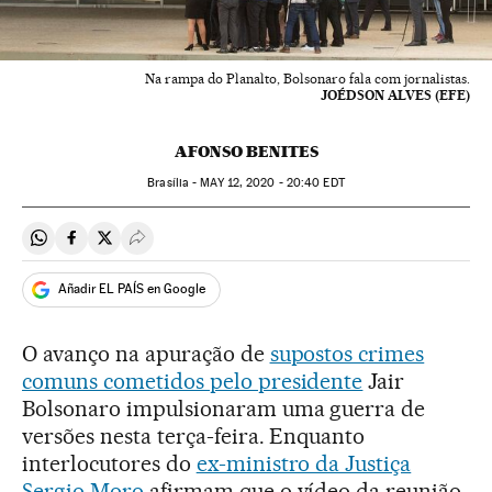
Na rampa do Planalto, Bolsonaro fala com jornalistas.
JOÉDSON ALVES (EFE)
AFONSO BENITES
Brasília -
MAY
12, 2020 - 20:40
EDT
Compartir en Whatsapp
Compartir en Facebook
Compartir en Twitter
Desplegar Redes Sociales
Añadir EL PAÍS en Google
O avanço na apuração de
supostos crimes
comuns cometidos pelo presidente
Jair
Bolsonaro impulsionaram uma guerra de
versões nesta terça-feira. Enquanto
interlocutores do
ex-ministro da Justiça
Sergio Moro
afirmam que o vídeo da reunião