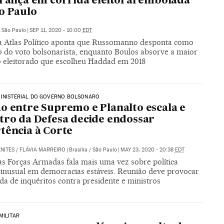
erança em corrida eleitoral embolada
o Paulo
|
São Paulo
|
SEP 11, 2020 - 10:00
EDT
a Atlas Político aponta que Russomanno desponta como
o do voto bolsonarista, enquanto Boulos absorve a maior
o eleitorado que escolheu Haddad em 2018
MINISTERIAL DO GOVERNO BOLSONARO
o entre Supremo e Planalto escala e
tro da Defesa decide endossar
tência à Corte
NITES
/
FLÁVIA MARREIRO
|
Brasília / São Paulo
|
MAY 23, 2020 - 20:38
EDT
as Forças Armadas fala mais uma vez sobre política
, inusual em democracias estáveis. Reunião deve provocar
da de inquéritos contra presidente e ministros
MILITAR