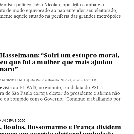
ientista político Jairo Nicolau, oposição combate o
nte de modo equivocado ao não entender seu eleitorado,
lmente aquele situado na periferia das grandes metrópoles
 Hasselmann: “Sofri um estupro moral,
 eu que fui a mulher que mais ajudou
onaro”
/
AFONSO BENITES
|
São Paulo e Brasília
|
SEP 21, 2020 - 17:03
EDT
evista ao EL PAÍS, no entanto, candidata do PSL à
ra de São Paulo corteja eleitor do presidente e afirma não
ído ou rompido com o Governo: “Continuo trabalhando por
MUNICIPAIS 2020
, Boulos, Russomanno e França dividem