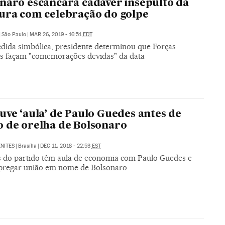
naro escancara cadáver insepulto da
ura com celebração do golpe
|
São Paulo
|
MAR 26, 2019 - 16:51
EDT
ida simbólica, presidente determinou que Forças
 façam "comemorações devidas" da data
uve ‘aula’ de Paulo Guedes antes de
 de orelha de Bolsonaro
NITES
|
Brasília
|
DEC 11, 2018 - 22:53
EST
s do partido têm aula de economia com Paulo Guedes e
pregar união em nome de Bolsonaro