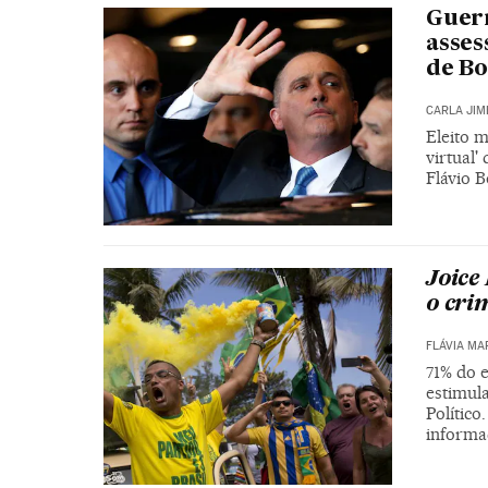
Guerr
asses
de Bo
CARLA JIM
Eleito 
virtual'
Flávio 
Joice
o cri
FLÁVIA MA
71% do e
estimul
Político
informa