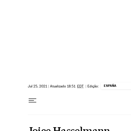
Pular para o conteúdo
ESPAÑA
Jul 25, 2021
|
Atualizado 18:51
EDT
|
Edição:
Joice Hasselmann