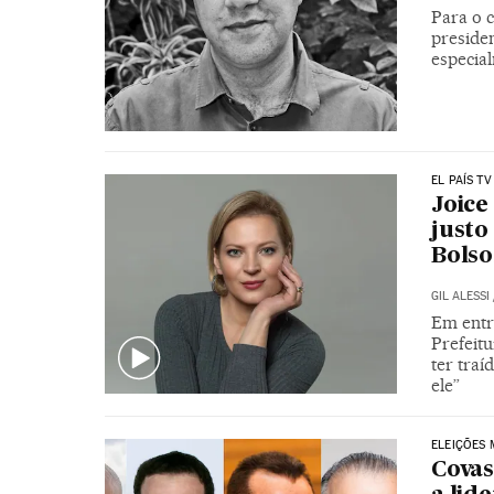
Para o c
preside
especia
EL PAÍS TV
Joice
justo
Bols
GIL ALESSI
Em entr
Prefeitu
ter tra
ele”
ELEIÇÕES 
Covas