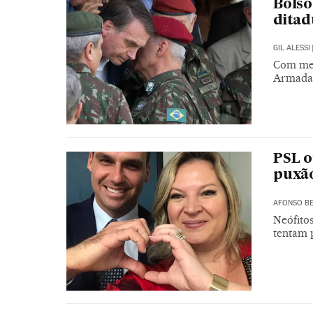
Bolso
ditad
GIL ALESSI
Com med
Armadas
PSL o
puxão
AFONSO BE
Neófito
tentam 