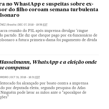
a no WhastApp e suspeitas sobre ex-
sor do filho coroam semana turbulenta
lsonaro
ÉNEZ
|
Brasília
|
DEC 07, 2018 - 19:56
EST
marca reunião do PSL após imprensa divulgar 'ringue
 do partido. Ele diz que cheque pago por ex-funcionário de
Bolsonaro a futura primeira-dama foi pagamento de dívida
 Hasselmann, WhatsApp e a eleição onde
me compensa
RREIRO
|
OCT 31, 2018 - 16:31
EDT
leitorado foi alcançado por boato contra a imprensa
ado por deputada eleita, segundo pesquisa do Atlas
. Ninguém pode lavar as mãos ante o "apocalipse de
ções"