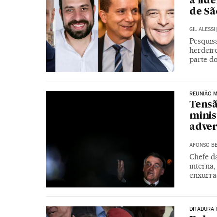
a lid
de Sã
GIL ALESSI
Pesquis
herdeir
parte d
REUNIÃO 
Tensã
minis
adver
AFONSO BE
Chefe d
interna
enxurra
DITADURA 