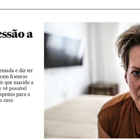
essão a
ntada e diz ter
ram fraturas
de que marido a
 vê possível
speitos para o
o caso