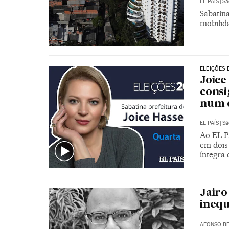
EL PAÍS
|
Sã
Sabatina
mobilid
ELEIÇÕES 
Joice
cons
num 
EL PAÍS
|
Sã
Ao EL P
em dois
íntegra 
Jairo
inequ
AFONSO BE