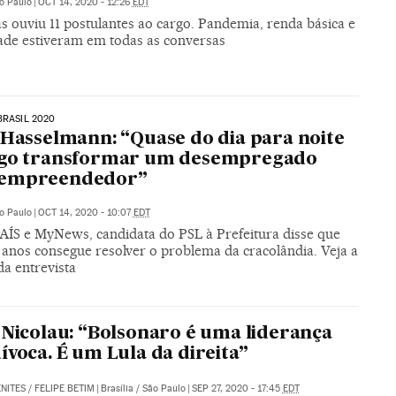
o Paulo
|
OCT 14, 2020 - 12:26
EDT
s ouviu 11 postulantes ao cargo. Pandemia, renda básica e
ade estiveram em todas as conversas
BRASIL 2020
 Hasselmann: “Quase do dia para noite
igo transformar um desempregado
empreendedor”
o Paulo
|
OCT 14, 2020 - 10:07
EDT
AÍS e MyNews, candidata do PSL à Prefeitura disse que
 anos consegue resolver o problema da cracolândia. Veja a
da entrevista
 Nicolau: “Bolsonaro é uma liderança
ívoca. É um Lula da direita”
NITES
/
FELIPE BETIM
|
Brasília / São Paulo
|
SEP 27, 2020 - 17:45
EDT