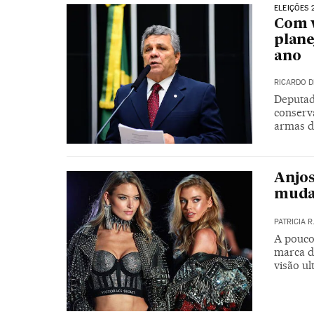
ELEIÇÕES 
Com v
plane
ano
RICARDO D
Deputad
conserv
armas d
Anjos
mudar
PATRICIA 
A poucos
marca d
visão ul