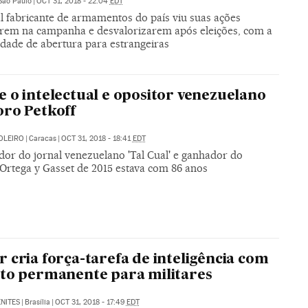
São Paulo
|
OCT 31, 2018 - 22:04
EDT
al fabricante de armamentos do país viu suas ações
arem na campanha e desvalorizarem após eleições, com a
idade de abertura para estrangeiras
 o intelectual e opositor venezuelano
ro Petkoff
OLEIRO
|
Caracas
|
OCT 31, 2018 - 18:41
EDT
dor do jornal venezuelano 'Tal Cual' e ganhador do
Ortega y Gasset de 2015 estava com 86 anos
 cria força-tarefa de inteligência com
to permanente para militares
NITES
|
Brasília
|
OCT 31, 2018 - 17:49
EDT