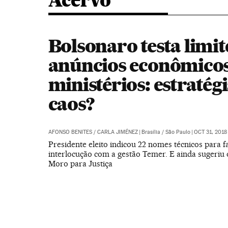
Acervo
Bolsonaro testa limi
anúncios econômicos
ministérios: estratég
caos?
AFONSO BENITES
/
CARLA JIMÉNEZ
|
Brasília / São Paulo
|
OCT 31, 2018 
Presidente eleito indicou 22 nomes técnicos para 
interlocução com a gestão Temer. E ainda sugeriu o
Moro para Justiça