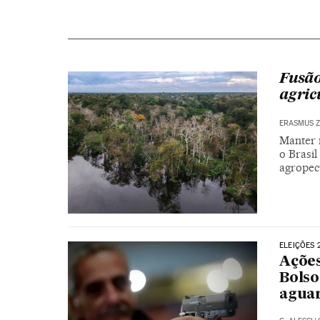
Fusão
agric
ERASMUS Z
Manter 
o Brasi
agropec
ELEIÇÕES 
Açõe
Bolso
aguar