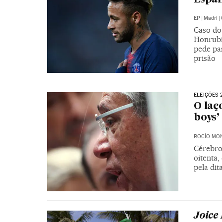
EP
|
Madri
|
Caso do 
Honrubi
pede pa
prisão
ELEIÇÕES 
O laç
boys’
ROCÍO MO
Cérebro
oitenta
pela dit
Joice