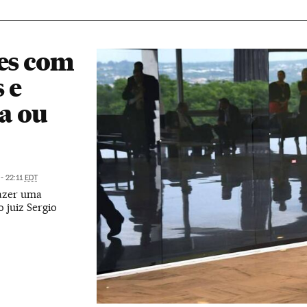
tes com
 e
ia ou
- 22:11
EDT
fazer uma
 juiz Sergio