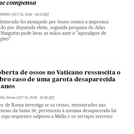
me compensa
RREIRO
|
OCT 31, 2018 - 16:31
EDT
leitorado foi alcançado por boato contra a imprensa
ado por deputada eleita, segundo pesquisa do Atlas
. Ninguém pode lavar as mãos ante o "apocalipse de
ções"
berta de ossos no Vaticano ressuscita o
ro caso de uma garota desaparecida
 anos
RDÚ
|
Roma
|
OCT 31, 2018 - 15:30
EDT
r de Roma investiga se os restos, encontrados nas
ncias da Santa Sé, pertencem à menina desaparecida há
 cujo sequestro salpicou a Máfia e os serviços secretos