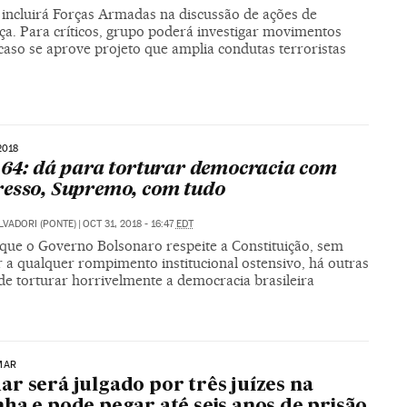
 incluirá Forças Armadas na discussão de ações de
ça. Para críticos, grupo poderá investigar movimentos
 caso se aprove projeto que amplia condutas terroristas
2018
 64: dá para torturar democracia com
esso, Supremo, com tudo
LVADORI (PONTE)
|
OCT 31, 2018 - 16:47
EDT
ue o Governo Bolsonaro respeite a Constituição, sem
 a qualquer rompimento institucional ostensivo, há outras
de torturar horrivelmente a democracia brasileira
MAR
r será julgado por três juízes na
ha e pode pegar até seis anos de prisão