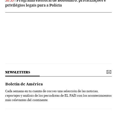
Programa eleitoral de Bolsonaro: privatizações e
20:55
privilégios legais para a Polícia
NEWSLETTERS
Boletín de América
Cada semana en tu cuenta de correo una selección de las noticias,
reportajes y análisis de los periodistas de EL PAÍS con los acontecimientos
más relevantes del continente.