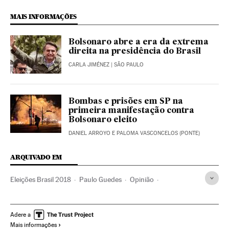
MAIS INFORMAÇÕES
Bolsonaro abre a era da extrema
direita na presidência do Brasil
CARLA JIMÉNEZ
| SÃO PAULO
Bombas e prisões em SP na
primeira manifestação contra
Bolsonaro eleito
DANIEL ARROYO E PALOMA VASCONCELOS (PONTE)
ARQUIVADO EM
Eleições Brasil 2018
Paulo Guedes
Opinião
Eleições Brasil
Jair Bolsonaro
Democracia
Eleições
Brasil
América do Sul
América Latina
América
Adere a
Mais informações