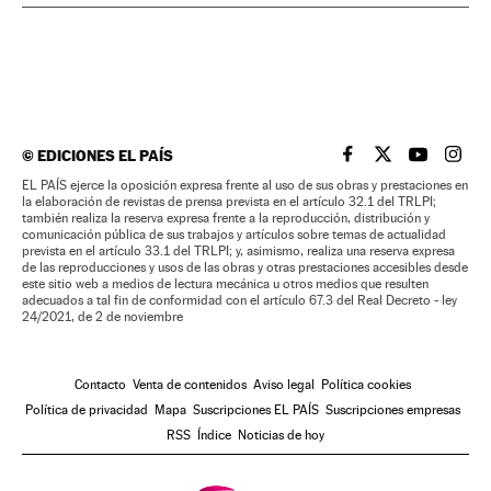
©
EDICIONES EL PAÍS
EL PAÍS BRASIL EN
EL PAÍS BRASI
EL PAÍS B
EL PA
EL PAÍS ejerce la oposición expresa frente al uso de sus obras y prestaciones en
la elaboración de revistas de prensa prevista en el artículo 32.1 del TRLPI;
también realiza la reserva expresa frente a la reproducción, distribución y
comunicación pública de sus trabajos y artículos sobre temas de actualidad
prevista en el artículo 33.1 del TRLPI; y, asimismo, realiza una reserva expresa
de las reproducciones y usos de las obras y otras prestaciones accesibles desde
este sitio web a medios de lectura mecánica u otros medios que resulten
adecuados a tal fin de conformidad con el artículo 67.3 del Real Decreto - ley
24/2021, de 2 de noviembre
Contacto
Venta de contenidos
Aviso legal
Política cookies
Política de privacidad
Mapa
Suscripciones EL PAÍS
Suscripciones empresas
RSS
Índice
Noticias de hoy