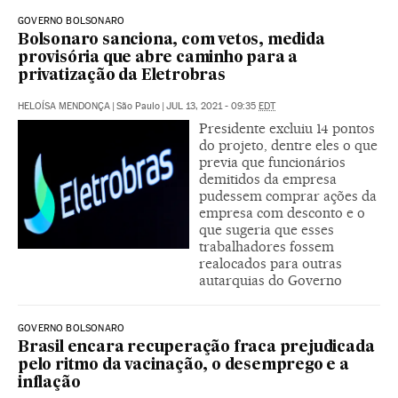
GOVERNO BOLSONARO
Bolsonaro sanciona, com vetos, medida
provisória que abre caminho para a
privatização da Eletrobras
HELOÍSA MENDONÇA
|
São Paulo
|
JUL 13, 2021 - 09:35
EDT
Presidente excluiu 14 pontos
do projeto, dentre eles o que
previa que funcionários
demitidos da empresa
pudessem comprar ações da
empresa com desconto e o
que sugeria que esses
trabalhadores fossem
realocados para outras
autarquias do Governo
GOVERNO BOLSONARO
Brasil encara recuperação fraca prejudicada
pelo ritmo da vacinação, o desemprego e a
inflação