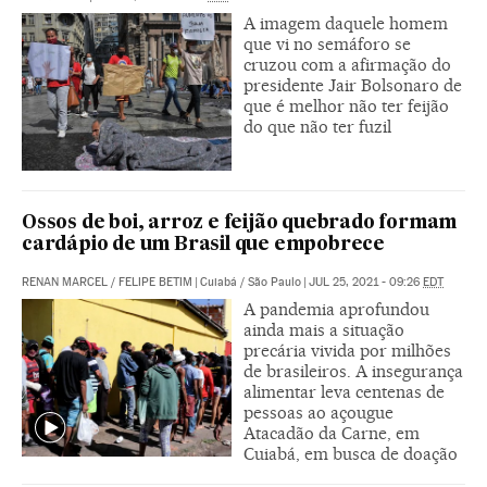
A imagem daquele homem
que vi no semáforo se
cruzou com a afirmação do
presidente Jair Bolsonaro de
que é melhor não ter feijão
do que não ter fuzil
Ossos de boi, arroz e feijão quebrado formam
cardápio de um Brasil que empobrece
RENAN MARCEL
/
FELIPE BETIM
|
Cuiabá / São Paulo
|
JUL 25, 2021 - 09:26
EDT
A pandemia aprofundou
ainda mais a situação
precária vivida por milhões
de brasileiros. A insegurança
alimentar leva centenas de
pessoas ao açougue
Atacadão da Carne, em
Cuiabá, em busca de doação