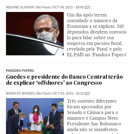
REGIANE OLIVEIRA
|
São Paulo
|
OCT 06, 2021 - 19:06
EDT
Um dia após terem
convidado o ministro da
Economia a se explicar, 310
deputados decidem convocá-
lo para falar sobre sua
empresa em paraíso fiscal,
revelada pela ‘Piauí’ e pelo
EL PAÍS no ‘Pandora Papers’
PANDORA PAPERS
Guedes e presidente do Banco Central terão
de explicar ‘offshores’ ao Congresso
RODOLFO BORGES
|
São Paulo
|
OCT 05, 2021 - 18:15
EDT
Três convites diferentes
foram aprovados por
Senado e Câmara para o
ministro e Campos Neto.
Presidente Jair Bolsonaro
ainda não se manifestou