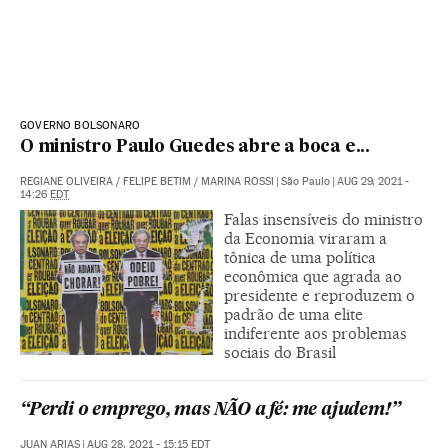
GOVERNO BOLSONARO
O ministro Paulo Guedes abre a boca e...
REGIANE OLIVEIRA
/
FELIPE BETIM
/
MARINA ROSSI
|
São Paulo
|
AUG 29, 2021 -
14:26
EDT
Falas insensíveis do ministro
da Economia viraram a
tônica de uma política
econômica que agrada ao
presidente e reproduzem o
padrão de uma elite
indiferente aos problemas
sociais do Brasil
“Perdi o emprego, mas NÃO a fé: me ajudem!”
JUAN ARIAS
|
AUG 28, 2021 - 15:15
EDT