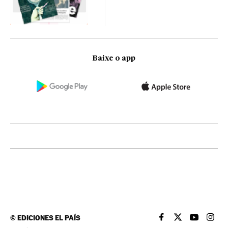
Baixe o app
©
EDICIONES EL PAÍS
EL PAÍS BRASIL EN
EL PAÍS BRASI
EL PAÍS B
EL PA