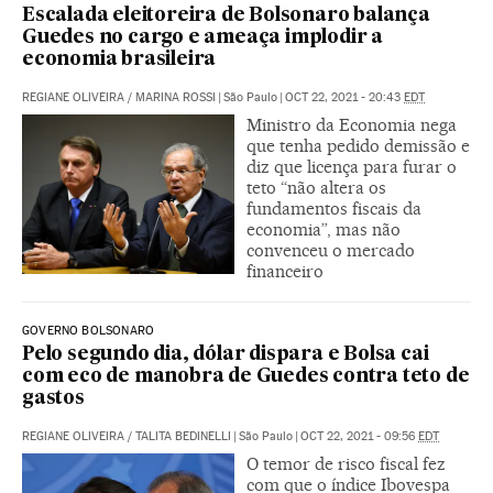
Escalada eleitoreira de Bolsonaro balança
Guedes no cargo e ameaça implodir a
economia brasileira
REGIANE OLIVEIRA
/
MARINA ROSSI
|
São Paulo
|
OCT 22, 2021 - 20:43
EDT
Ministro da Economia nega
que tenha pedido demissão e
diz que licença para furar o
teto “não altera os
fundamentos fiscais da
economia”, mas não
convenceu o mercado
financeiro
GOVERNO BOLSONARO
Pelo segundo dia, dólar dispara e Bolsa cai
com eco de manobra de Guedes contra teto de
gastos
REGIANE OLIVEIRA
/
TALITA BEDINELLI
|
São Paulo
|
OCT 22, 2021 - 09:56
EDT
O temor de risco fiscal fez
com que o índice Ibovespa