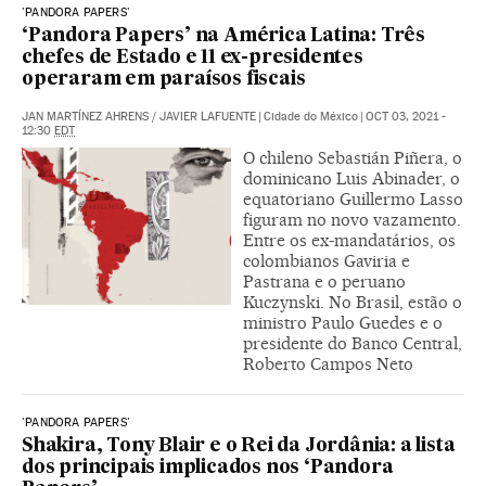
'PANDORA PAPERS'
‘Pandora Papers’ na América Latina: Três
chefes de Estado e 11 ex-presidentes
operaram em paraísos fiscais
JAN MARTÍNEZ AHRENS
/
JAVIER LAFUENTE
|
Cidade do México
|
OCT 03, 2021 -
12:30
EDT
O chileno Sebastián Piñera, o
dominicano Luis Abinader, o
equatoriano Guillermo Lasso
figuram no novo vazamento.
Entre os ex-mandatários, os
colombianos Gaviria e
Pastrana e o peruano
Kuczynski. No Brasil, estão o
ministro Paulo Guedes e o
presidente do Banco Central,
Roberto Campos Neto
'PANDORA PAPERS'
Shakira, Tony Blair e o Rei da Jordânia: a lista
dos principais implicados nos ‘Pandora