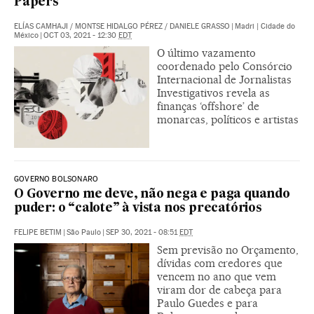
Papers’
ELÍAS CAMHAJI
/
MONTSE HIDALGO PÉREZ
/
DANIELE GRASSO
|
Madri | Cidade do
México
|
OCT 03, 2021 - 12:30
EDT
O último vazamento
coordenado pelo Consórcio
Internacional de Jornalistas
Investigativos revela as
finanças ‘offshore’ de
monarcas, políticos e artistas
GOVERNO BOLSONARO
O Governo me deve, não nega e paga quando
puder: o “calote” à vista nos precatórios
FELIPE BETIM
|
São Paulo
|
SEP 30, 2021 - 08:51
EDT
Sem previsão no Orçamento,
dívidas com credores que
vencem no ano que vem
viram dor de cabeça para
Paulo Guedes e para