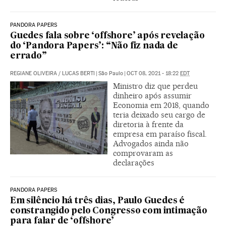
PANDORA PAPERS
Guedes fala sobre ‘offshore’ após revelação
do ‘Pandora Papers’: “Não fiz nada de
errado”
REGIANE OLIVEIRA
/
LUCAS BERTI
|
São Paulo
|
OCT 08, 2021 - 18:22
EDT
Ministro diz que perdeu
dinheiro após assumir
Economia em 2018, quando
teria deixado seu cargo de
diretoria à frente da
empresa em paraíso fiscal.
Advogados ainda não
comprovaram as
declarações
PANDORA PAPERS
Em silêncio há três dias, Paulo Guedes é
constrangido pelo Congresso com intimação
para falar de ‘offshore’