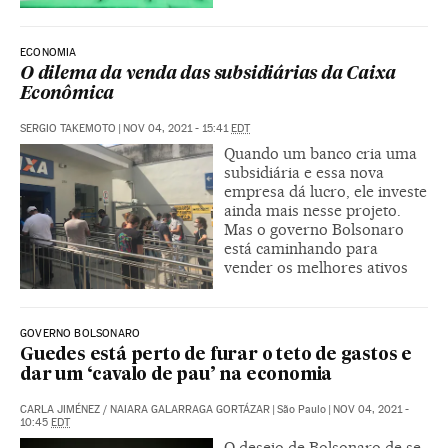
ECONOMIA
O dilema da venda das subsidiárias da Caixa
Econômica
SERGIO TAKEMOTO
|
NOV 04, 2021 - 15:41
EDT
Quando um banco cria uma
subsidiária e essa nova
empresa dá lucro, ele investe
ainda mais nesse projeto.
Mas o governo Bolsonaro
está caminhando para
vender os melhores ativos
GOVERNO BOLSONARO
Guedes está perto de furar o teto de gastos e
dar um ‘cavalo de pau’ na economia
CARLA JIMÉNEZ
/
NAIARA GALARRAGA GORTÁZAR
|
São Paulo
|
NOV 04, 2021 -
10:45
EDT
O desejo de Bolsonaro de se