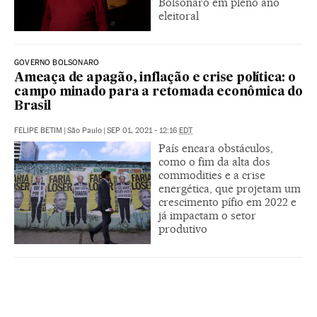
Bolsonaro em pleno ano
eleitoral
GOVERNO BOLSONARO
Ameaça de apagão, inflação e crise política: o
campo minado para a retomada econômica do
Brasil
FELIPE BETIM
|
São Paulo
|
SEP 01, 2021 - 12:16
EDT
País encara obstáculos,
como o fim da alta dos
commodities e a crise
energética, que projetam um
crescimento pífio em 2022 e
já impactam o setor
produtivo