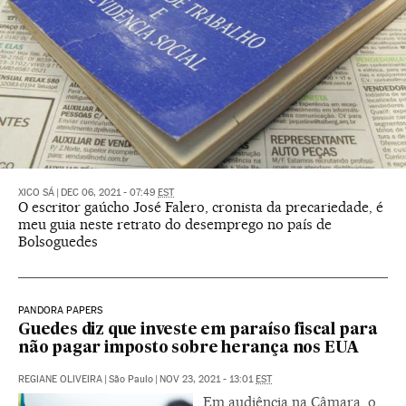
XICO SÁ
|
DEC 06, 2021 - 07:49
EST
O escritor gaúcho José Falero, cronista da precariedade, é
meu guia neste retrato do desemprego no país de
Bolsoguedes
PANDORA PAPERS
Guedes diz que investe em paraíso fiscal para
não pagar imposto sobre herança nos EUA
REGIANE OLIVEIRA
|
São Paulo
|
NOV 23, 2021 - 13:01
EST
Em audiência na Câmara, o