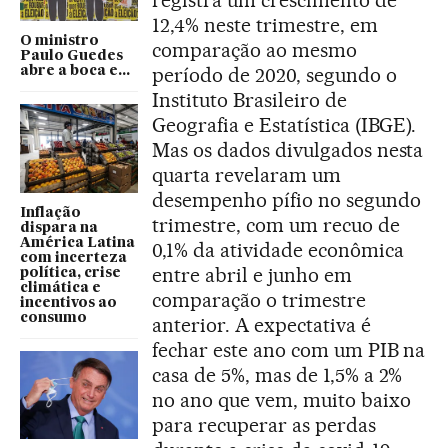
12,4% neste trimestre, em
O ministro
comparação ao mesmo
Paulo Guedes
período de 2020, segundo o
abre a boca e...
Instituto Brasileiro de
Geografia e Estatística (IBGE).
Mas os dados divulgados nesta
quarta revelaram um
desempenho pífio no segundo
Inflação
trimestre, com um recuo de
dispara na
América Latina
0,1% da atividade econômica
com incerteza
entre abril e junho em
política, crise
climática e
comparação o trimestre
incentivos ao
consumo
anterior. A expectativa é
fechar este ano com um PIB na
casa de 5%, mas de 1,5% a 2%
no ano que vem, muito baixo
para recuperar as perdas