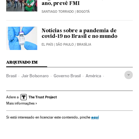
ano, prevê FMI
SANTIAGO TORRADO
| BOGOTÁ
Notícias sobre a pandemia de
covid-19 no Brasil e no mundo
EL PAÍS
| SÃO PAULO / BRASÍLIA
ARQUIVADO EM
Brasil
Jair Bolsonaro
Governo Brasil
América
Governo
Presidente Brasil
Presidência Brasil
Paulo Guedes
Economia
Adere a
Mais informações
Crisis económica coronavirus covid-19
Crise econômica
Inflação
Desemprego
Desigualdade econômica
aquí
Si está interesado en licenciar este contenido, pinche
Desigualdade social
PIB