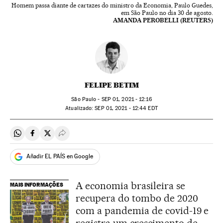
Homem passa diante de cartazes do ministro da Economia, Paulo Guedes,
em São Paulo no dia 30 de agosto.
AMANDA PEROBELLI (REUTERS)
FELIPE BETIM
São Paulo -
SEP
01, 2021 - 12:16
atualizado:
SEP
01, 2021 - 12:44
EDT
Compartir en Whatsapp
Compartir en Facebook
Compartir en Twitter
Desplegar Redes Sociales
Añadir EL PAÍS en Google
A economia brasileira se
MAIS INFORMAÇÕES
recupera do tombo de 2020
com a pandemia de covid-19 e
registra um crescimento de