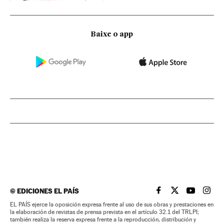
Baixe o app
©
EDICIONES EL PAÍS
EL PAÍS BRASIL EN
EL PAÍS BRASI
EL PAÍS B
EL PA
EL PAÍS ejerce la oposición expresa frente al uso de sus obras y prestaciones en
la elaboración de revistas de prensa prevista en el artículo 32.1 del TRLPI;
también realiza la reserva expresa frente a la reproducción, distribución y