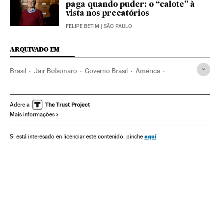
paga quando puder: o “calote” à
vista nos precatórios
FELIPE BETIM
| SÃO PAULO
ARQUIVADO EM
Brasil
Jair Bolsonaro
Governo Brasil
América
Governo
Presidente Brasil
Presidência Brasil
Economia
Paulo Guedes
Auxílio Emergencial
Adere a
Mais informações
Bolsa Família
Pobreza
Pandemia
Coronavirus
Câmara Deputados
Senado Federal
Congresso Nacional
aquí
Si está interesado en licenciar este contenido, pinche