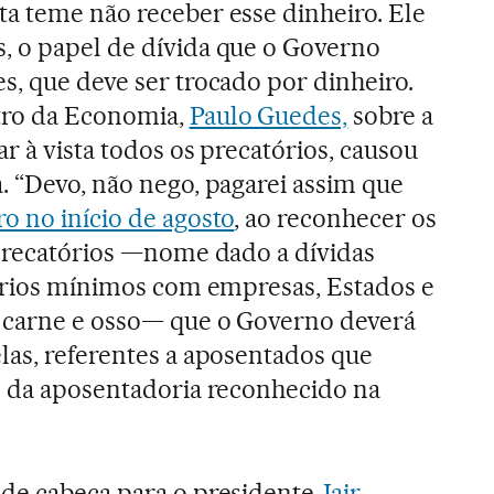
a teme não receber esse dinheiro. Ele
, o papel de dívida que o Governo
s, que deve ser trocado por dinheiro.
tro da Economia,
Paulo Guedes,
sobre a
r à vista todos os precatórios, causou
. “Devo, não nego, pagarei assim que
o no início de agosto
, ao reconhecer os
 precatórios —nome dado a dívidas
lários mínimos com empresas, Estados e
e carne e osso— que o Governo deverá
las, referentes a aposentados que
o da aposentadoria reconhecido na
 de cabeça para o presidente
Jair