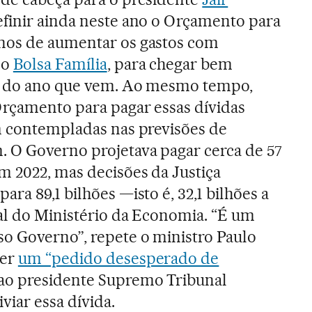
definir ainda neste ano o Orçamento para
nos de aumentar os gastos com
 o
Bolsa Família
, para chegar bem
s do ano que vem. Ao mesmo tempo,
Orçamento para pagar essas dívidas
m contempladas nas previsões de
. O
Governo projetava pagar cerca de 57
m 2022, mas decisões da Justiça
ra 89,1 bilhões —isto é, 32,1 bilhões a
ial do Ministério da Economia. “É um
o Governo”, repete o ministro Paulo
zer
um “pedido desesperado de
ao presidente Supremo Tribunal
iviar essa dívida.