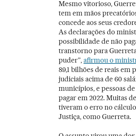
Mesmo vitorioso, Guerret
tem em mãos precatórios
concede aos seus credore
As declarações do minis
possibilidade de não paga
transtorno para Guerreta
puder”,
afirmou o ministr
89,1 bilhões de reais em
judiciais acima de 60 sa
municípios, e pessoas d
pagar em 2022. Muitas de
tiveram o erro no cálcul
Justiça, como Guerreta.
O assunto virou uma dor