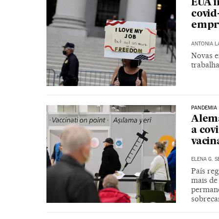
EUA i
covid
empre
ANTONIA 
Novas e
trabalh
PANDEMIA
Alema
a cov
vacin
ELENA G. 
País re
mais de
permane
sobreca