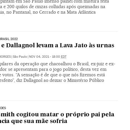
s pintam em São Paulo imenso painel com mistura feita
a e 200 quilos de cinzas colhidas após queimadas na
a, no Pantanal, no Cerrado e na Mata Atlântica
BRASIL 2022
e Dallagnol levam a Lava Jato às urnas
BORGES
|
São Paulo
|
NOV 04, 2021 - 18:00
EDT
pilares da operação que chacoalhou o Brasil, ex-juiz e ex-
dor se apresentam para o jogo político, desta vez em
 votos. “A sensação é de que o que nós fizemos está
sfeito”, diz Dallagnol ao deixar o Ministério Público
ADES
Smith cogitou matar o próprio pai pela
ncia que sua mãe sofria