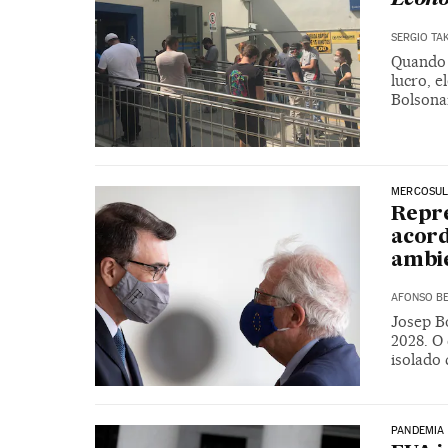
SERGIO T
Quando 
lucro, e
Bolsona
MERCOSU
Repre
acor
ambie
AFONSO BE
Josep B
2028. O 
isolado
PANDEMIA