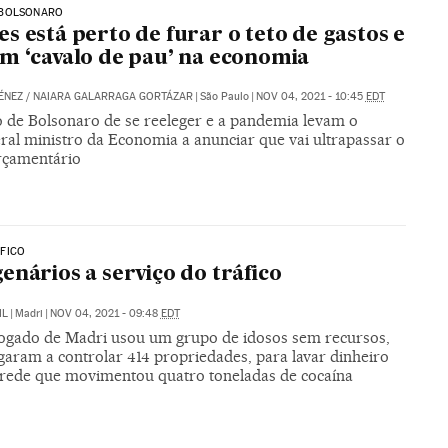
BOLSONARO
s está perto de furar o teto de gastos e
m ‘cavalo de pau’ na economia
ÉNEZ
/
NAIARA GALARRAGA GORTÁZAR
|
São Paulo
|
NOV 04, 2021 - 10:45
EDT
o de Bolsonaro de se reeleger e a pandemia levam o
eral ministro da Economia a anunciar que vai ultrapassar o
orçamentário
FICO
enários a serviço do tráfico
IL
|
Madri
|
NOV 04, 2021 - 09:48
EDT
gado de Madri usou um grupo de idosos sem recursos,
garam a controlar 414 propriedades, para lavar dinheiro
rede que movimentou quatro toneladas de cocaína