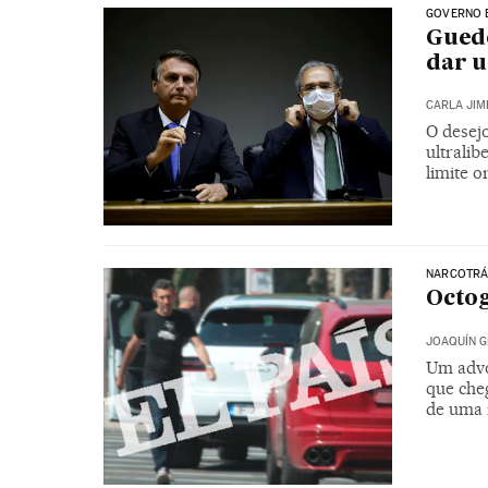
GOVERNO 
Guede
dar u
CARLA JIM
O desej
ultralib
limite 
NARCOTRÁ
Octog
JOAQUÍN G
Um advo
que che
de uma 