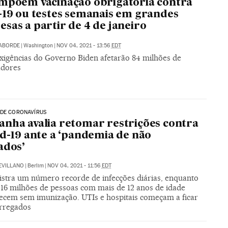
mpõem vacinação obrigatória contra
-19 ou testes semanais em grandes
sas a partir de 4 de janeiro
LABORDE
|
Washington
|
NOV 04, 2021 - 13:56
EDT
xigências do Governo Biden afetarão 84 milhões de
adores
 DE CORONAVÍRUS
nha avalia retomar restrições contra
id-19 ante a ‘pandemia de não
ados’
SEVILLANO
|
Berlim
|
NOV 04, 2021 - 11:56
EDT
gistra um número recorde de infecções diárias, enquanto
 16 milhões de pessoas com mais de 12 anos de idade
cem sem imunização. UTIs e hospitais começam a ficar
rregados