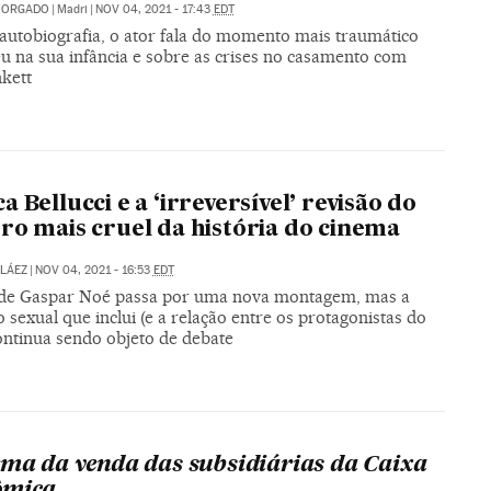
 MORGADO
|
Madri
|
NOV 04, 2021 - 17:43
EDT
autobiografia, o ator fala do momento mais traumático
eu na sua infância e sobre as crises no casamento com
nkett
a Bellucci e a ‘irreversível’ revisão do
ro mais cruel da história do cinema
LÁEZ
|
NOV 04, 2021 - 16:53
EDT
 de Gaspar Noé passa por uma nova montagem, mas a
 sexual que inclui (e a relação entre os protagonistas do
ontinua sendo objeto de debate
ema da venda das subsidiárias da Caixa
ômica