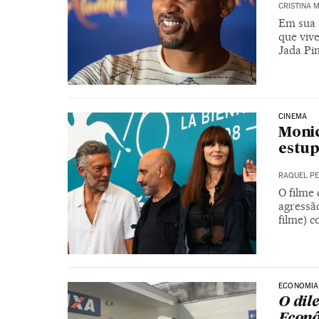
CRISTINA
Em sua 
que viv
Jada Pi
CINEMA
Monic
estup
RAQUEL PE
O filme
agressão
filme) c
ECONOMIA
O dil
Econ