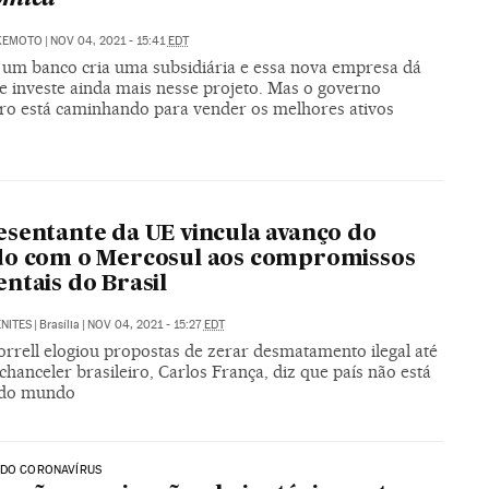
AKEMOTO
|
NOV 04, 2021 - 15:41
EDT
um banco cria uma subsidiária e essa nova empresa dá
le investe ainda mais nesse projeto. Mas o governo
ro está caminhando para vender os melhores ativos
L
sentante da UE vincula avanço do
do com o Mercosul aos compromissos
ntais do Brasil
NITES
|
Brasília
|
NOV 04, 2021 - 15:27
EDT
orrell elogiou propostas de zerar desmatamento ilegal até
chanceler brasileiro, Carlos França, diz que país não está
 do mundo
 DO CORONAVÍRUS