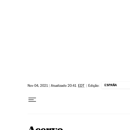
Pular para o conteúdo
ESPAÑA
Nov 04, 2021
|
Atualizado 20:41
EDT
|
Edição: