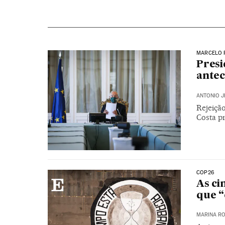
MARCELO 
Presi
antec
ANTONIO J
Rejeiçã
Costa pr
COP26
As ci
que “
MARINA RO