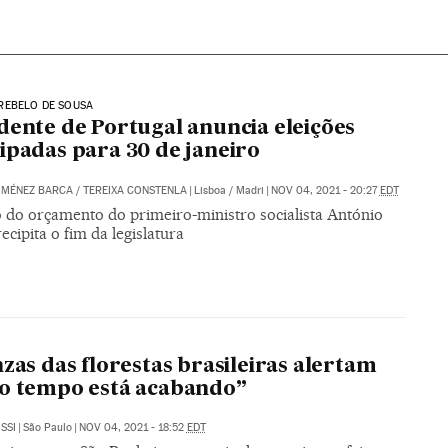
REBELO DE SOUSA
dente de Portugal anuncia eleições
ipadas para 30 de janeiro
IMÉNEZ BARCA
/
TEREIXA CONSTENLA
|
Lisboa / Madri
|
NOV 04, 2021 - 20:27
EDT
o do orçamento do primeiro-ministro socialista António
ecipita o fim da legislatura
nzas das florestas brasileiras alertam
o tempo está acabando”
SSI
|
São Paulo
|
NOV 04, 2021 - 18:52
EDT