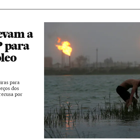
levam a
P para
óleo
iras para
reços dos
recusa por