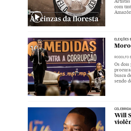
Artista
com tint
Amazôni
ELEIÇÕES 
Moro 
RODOLFO 
Os dois 
procura
busca de
sendo de
CELEBRID
Will 
violê