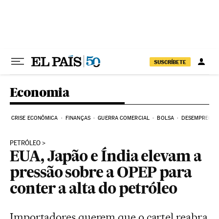
Pular para o conteúdo
SUSCRÍBETE
Economia
CRISE ECONÔMICA
FINANÇAS
GUERRA COMERCIAL
BOLSA
DESEMPREGO
PETRÓLEO
EUA, Japão e Índia elevam a
pressão sobre a OPEP para
conter a alta do petróleo
Importadores querem que o cartel reabra