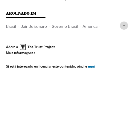
ARQUIVADO EM
Brasil
Jair Bolsonaro
Governo Brasil
América
Governo
Presidente Brasil
Presidência Brasil
Inflação
Desemprego
Crise econômica
Adere a
Mais informações
aquí
Si está interesado en licenciar este contenido, pinche