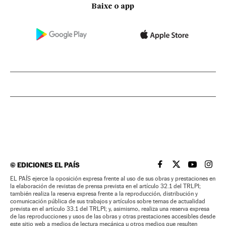
Baixe o app
©
EDICIONES EL PAÍS
EL PAÍS BRASIL EN
EL PAÍS BRASI
EL PAÍS B
EL PA
EL PAÍS ejerce la oposición expresa frente al uso de sus obras y prestaciones en
la elaboración de revistas de prensa prevista en el artículo 32.1 del TRLPI;
también realiza la reserva expresa frente a la reproducción, distribución y
comunicación pública de sus trabajos y artículos sobre temas de actualidad
prevista en el artículo 33.1 del TRLPI; y, asimismo, realiza una reserva expresa
de las reproducciones y usos de las obras y otras prestaciones accesibles desde
este sitio web a medios de lectura mecánica u otros medios que resulten