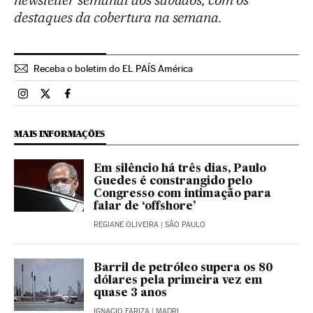
newsletter semanal aos sábados, com os
destaques da cobertura na semana.
Receba o boletim do EL PAÍS América
Brasil El País Brasil en Instagram
Brasil El País Brasil en Twitter
Brasil El País Brasil en Facebook
MAIS INFORMAÇÕES
Em silêncio há três dias, Paulo
Guedes é constrangido pelo
Congresso com intimação para
falar de ‘offshore’
REGIANE OLIVEIRA
| SÃO PAULO
Barril de petróleo supera os 80
dólares pela primeira vez em
quase 3 anos
IGNACIO FARIZA
| MADRI