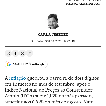
Feira livre em São Paulo.
NELSON ALMEIDA (AFP)
CARLA JIMÉNEZ
São Paulo -
OCT
08, 2021 - 12:22
EDT
Compartir en Whatsapp
Compartir en Facebook
Compartir en Twitter
Desplegar Redes Sociales
Añadir EL PAÍS en Google
A
inflação
quebrou a barreira de dois dígitos
em 12 meses no mês de setembro, após o
Índice Nacional de Preços ao Consumidor
Amplo (IPCA) subir 1,16% no mês passado,
superior aos 0,87% do mês de agosto. Num