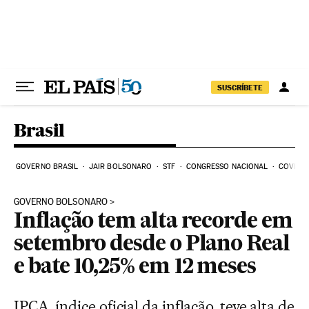
Pular para o conteúdo
SUSCRÍBETE
Brasil
GOVERNO BRASIL
JAIR BOLSONARO
STF
CONGRESSO NACIONAL
COVID-1
GOVERNO BOLSONARO
Inflação tem alta recorde em
setembro desde o Plano Real
e bate 10,25% em 12 meses
IPCA, índice oficial da inflação, teve alta de