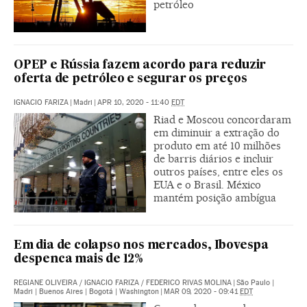
petróleo
OPEP e Rússia fazem acordo para reduzir
oferta de petróleo e segurar os preços
IGNACIO FARIZA
|
Madri
|
APR 10, 2020 - 11:40
EDT
Riad e Moscou concordaram
em diminuir a extração do
produto em até 10 milhões
de barris diários e incluir
outros países, entre eles os
EUA e o Brasil. México
mantém posição ambígua
Em dia de colapso nos mercados, Ibovespa
despenca mais de 12%
REGIANE OLIVEIRA
/
IGNACIO FARIZA
/
FEDERICO RIVAS MOLINA
|
São Paulo |
Madri | Buenos Aires | Bogotá | Washington
|
MAR 09, 2020 - 09:41
EDT