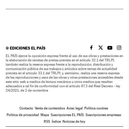
©
EDICIONES EL PAÍS
EL PAÍS BRASIL EN
EL PAÍS BRASI
EL PAÍS B
EL PA
EL PAÍS ejerce la oposición expresa frente al uso de sus obras y prestaciones en
la elaboración de revistas de prensa prevista en el artículo 32.1 del TRLPI;
también realiza la reserva expresa frente a la reproducción, distribución y
comunicación pública de sus trabajos y artículos sobre temas de actualidad
prevista en el artículo 33.1 del TRLPI; y, asimismo, realiza una reserva expresa
de las reproducciones y usos de las obras y otras prestaciones accesibles desde
este sitio web a medios de lectura mecánica u otros medios que resulten
adecuados a tal fin de conformidad con el artículo 67.3 del Real Decreto - ley
24/2021, de 2 de noviembre
Contacto
Venta de contenidos
Aviso legal
Política cookies
Política de privacidad
Mapa
Suscripciones EL PAÍS
Suscripciones empresas
RSS
Índice
Noticias de hoy