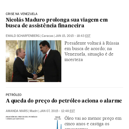
CRISE NA VENEZUELA
Nicolás Maduro prolonga sua viagem em
busca de assistência financeira
EWALD SCHARFENBERG
|
Caracas
|
JAN 15, 2015 - 18:43
EST
Presidente voltará à Rússia
em busca de acordo; na
Venezuela, situação é de
incerteza
PETRÓLEO
A queda do preço do petróleo aciona o alarme
AMANDA MARS
|
Madri
|
JAN 07, 2015 - 12:48
EST
Óleo vai ao menor preço em
cinco anos e castiga os