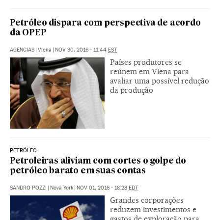
Petróleo dispara com perspectiva de acordo
da OPEP
AGENCIAS
|
Viena
|
NOV 30, 2016 - 11:44
EST
Países produtores se
reúnem em Viena para
avaliar uma possível redução
da produção
PETRÓLEO
Petroleiras aliviam com cortes o golpe do
petróleo barato em suas contas
SANDRO POZZI
|
Nova York
|
NOV 01, 2016 - 18:28
EDT
Grandes corporações
reduzem investimentos e
gastos de exploração para