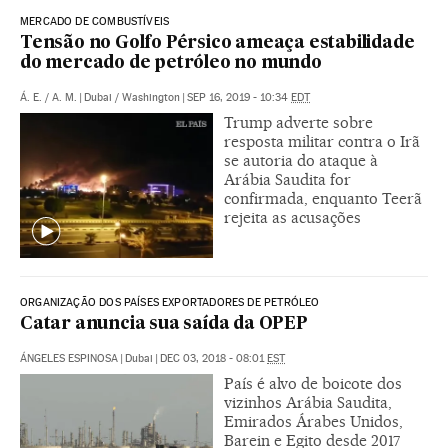
MERCADO DE COMBUSTÍVEIS
Tensão no Golfo Pérsico ameaça estabilidade
do mercado de petróleo no mundo
Á. E.
/
A. M.
|
Dubai / Washington
|
SEP 16, 2019 - 10:34
EDT
Trump adverte sobre
resposta militar contra o Irã
se autoria do ataque à
Arábia Saudita for
confirmada, enquanto Teerã
rejeita as acusações
ORGANIZAÇÃO DOS PAÍSES EXPORTADORES DE PETRÓLEO
Catar anuncia sua saída da OPEP
ÁNGELES ESPINOSA
|
Dubai
|
DEC 03, 2018 - 08:01
EST
País é alvo de boicote dos
vizinhos Arábia Saudita,
Emirados Árabes Unidos,
Barein e Egito desde 2017