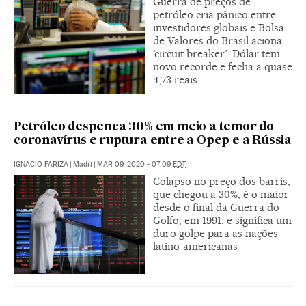
Guerra de preços de
petróleo cria pânico entre
investidores globais e Bolsa
de Valores do Brasil aciona
‘circuit breaker’. Dólar tem
novo recorde e fecha a quase
4,73 reais
Petróleo despenca 30% em meio a temor do
coronavírus e ruptura entre a Opep e a Rússia
IGNACIO FARIZA
|
Madri
|
MAR 09, 2020 - 07:09
EDT
Colapso no preço dos barris,
que chegou a 30%, é o maior
desde o final da Guerra do
Golfo, em 1991, e significa um
duro golpe para as nações
latino-americanas