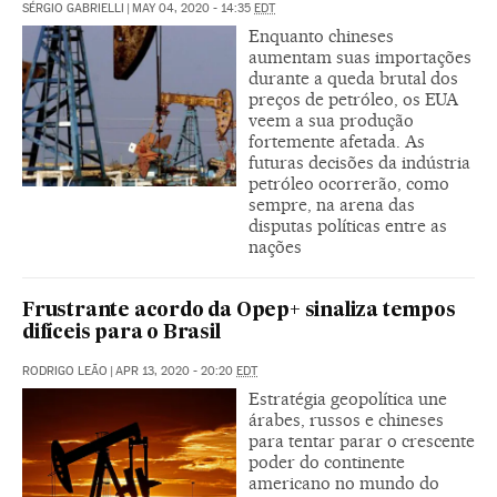
SÉRGIO GABRIELLI
|
MAY 04, 2020 - 14:35
EDT
Enquanto chineses
aumentam suas importações
durante a queda brutal dos
preços de petróleo, os EUA
veem a sua produção
fortemente afetada. As
futuras decisões da indústria
petróleo ocorrerão, como
sempre, na arena das
disputas políticas entre as
nações
Frustrante acordo da Opep+ sinaliza tempos
difíceis para o Brasil
RODRIGO LEÃO
|
APR 13, 2020 - 20:20
EDT
Estratégia geopolítica une
árabes, russos e chineses
para tentar parar o crescente
poder do continente
americano no mundo do