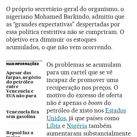
O próprio secretário-geral do organismo, o
nigeriano Mohamed Barkindo, admitiu que
as “grandes expectativas” despertadas por
essa política restritiva não se cumpriram. O
objetivo era diminuir os estoques
acumulados, o que não vem ocorrendo.
Os problemas se acumulam
MAIS INFORMAÇÕES
para um cartel que se vê
Apesar das
farpas, negócio
incapaz de promover uma
do petróleo
recuperação nos preços. O
entre
Venezuela e
motivo do excesso de oferta
EUA não para
não é apenas o
boom
do
petróleo de xisto nos
Estados
Venezuela fica
Unidos
, já que países como
sem gasolina
Líbia
e
Nigéria
também
aumentaram substancialmente
Repsol faz a