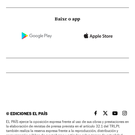
Baixe o app
©
EDICIONES EL PAÍS
EL PAÍS BRASIL EN
EL PAÍS BRASI
EL PAÍS B
EL PA
EL PAÍS ejerce la oposición expresa frente al uso de sus obras y prestaciones en
la elaboración de revistas de prensa prevista en el artículo 32.1 del TRLPI;
también realiza la reserva expresa frente a la reproducción, distribución y