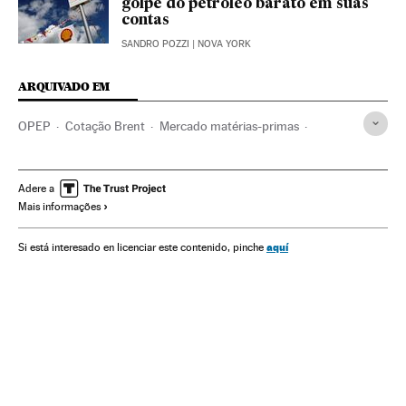
golpe do petróleo barato em suas
contas
SANDRO POZZI
| NOVA YORK
ARQUIVADO EM
OPEP
Cotação Brent
Mercado matérias-primas
Brent
Arábia Saudita
Petróleo
Península Arábica
Combustíveis fósseis
Oriente médio
Combustíveis
Adere a
Mais informações
Matérias-primas
Mercados financeiros
Ásia
Organizações internacionais
Energia não renovável
aquí
Si está interesado en licenciar este contenido, pinche
Relações exteriores
Fontes energia
Indústria
Energia
Finanças