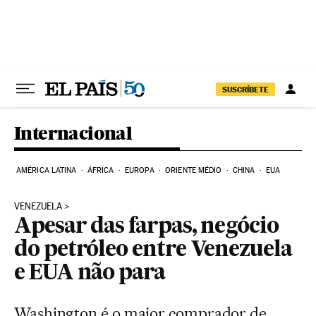
Pular para o conteúdo
SUSCRÍBETE
Internacional
AMÉRICA LATINA
ÁFRICA
EUROPA
ORIENTE MÉDIO
CHINA
EUA
VENEZUELA
Apesar das farpas, negócio
do petróleo entre Venezuela
e EUA não para
Washington é o maior comprador de