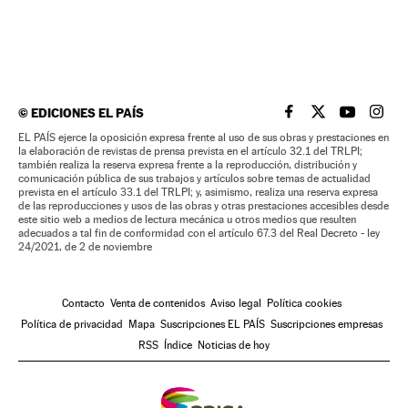
©
EDICIONES EL PAÍS
EL PAÍS BRASIL EN
EL PAÍS BRASI
EL PAÍS B
EL PA
EL PAÍS ejerce la oposición expresa frente al uso de sus obras y prestaciones en
la elaboración de revistas de prensa prevista en el artículo 32.1 del TRLPI;
también realiza la reserva expresa frente a la reproducción, distribución y
comunicación pública de sus trabajos y artículos sobre temas de actualidad
prevista en el artículo 33.1 del TRLPI; y, asimismo, realiza una reserva expresa
de las reproducciones y usos de las obras y otras prestaciones accesibles desde
este sitio web a medios de lectura mecánica u otros medios que resulten
adecuados a tal fin de conformidad con el artículo 67.3 del Real Decreto - ley
24/2021, de 2 de noviembre
Contacto
Venta de contenidos
Aviso legal
Política cookies
Política de privacidad
Mapa
Suscripciones EL PAÍS
Suscripciones empresas
RSS
Índice
Noticias de hoy