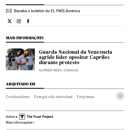
Receba o boletim do EL PAÍS América
Internacional El País Brasil en Twitter
Internacional El País Brasil en Instagram
Internacional El País Brasil en Facebook
MAIS INFORMAÇÕES
Guarda Nacional da Venezuela
agride líder opositor Capriles
durante protesto
ALFREDO MEZA
| CARACAS
ARQUIVADO EM
Combustíveis
Energia não renovável
Empresas
Fontes energia
Economia
Energia
Donald Trump
Citgo
Pdvsa
Estados Unidos
Petróleo
Adere a
Mais informações
América do Norte
Combustíveis fósseis
Julio Borges