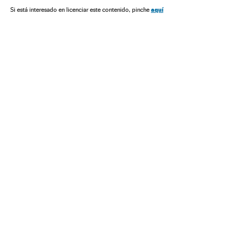
Oposição política
Venezuela
Parlamento
aquí
Si está interesado en licenciar este contenido, pinche
América do Sul
América Latina
América
Política
Nicolás Maduro