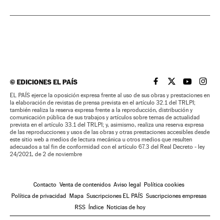
©
EDICIONES EL PAÍS
EL PAÍS BRASIL EN
EL PAÍS BRASI
EL PAÍS B
EL PA
EL PAÍS ejerce la oposición expresa frente al uso de sus obras y prestaciones en
la elaboración de revistas de prensa prevista en el artículo 32.1 del TRLPI;
también realiza la reserva expresa frente a la reproducción, distribución y
comunicación pública de sus trabajos y artículos sobre temas de actualidad
prevista en el artículo 33.1 del TRLPI; y, asimismo, realiza una reserva expresa
de las reproducciones y usos de las obras y otras prestaciones accesibles desde
este sitio web a medios de lectura mecánica u otros medios que resulten
adecuados a tal fin de conformidad con el artículo 67.3 del Real Decreto - ley
24/2021, de 2 de noviembre
Contacto
Venta de contenidos
Aviso legal
Política cookies
Política de privacidad
Mapa
Suscripciones EL PAÍS
Suscripciones empresas
RSS
Índice
Noticias de hoy