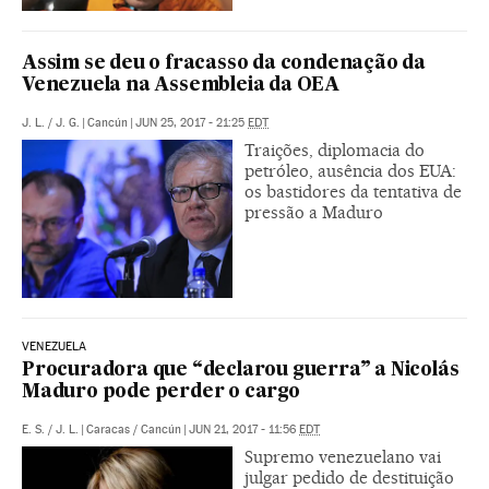
Assim se deu o fracasso da condenação da
Venezuela na Assembleia da OEA
J. L.
/
J. G.
|
Cancún
|
JUN 25, 2017 - 21:25
EDT
Traições, diplomacia do
petróleo, ausência dos EUA:
os bastidores da tentativa de
pressão a Maduro
VENEZUELA
Procuradora que “declarou guerra” a Nicolás
Maduro pode perder o cargo
E. S.
/
J. L.
|
Caracas / Cancún
|
JUN 21, 2017 - 11:56
EDT
Supremo venezuelano vai
julgar pedido de destituição