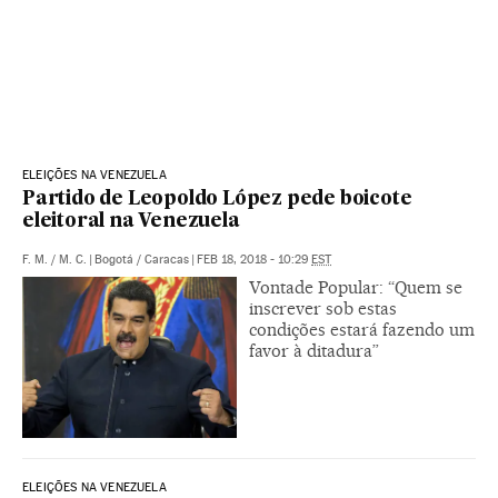
ELEIÇÕES NA VENEZUELA
Partido de Leopoldo López pede boicote
eleitoral na Venezuela
F. M.
/
M. C.
|
Bogotá / Caracas
|
FEB 18, 2018 - 10:29
EST
Vontade Popular: “Quem se
inscrever sob estas
condições estará fazendo um
favor à ditadura”
ELEIÇÕES NA VENEZUELA