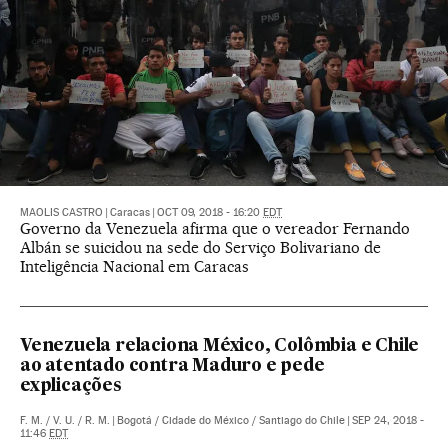
MAOLIS CASTRO
|
Caracas
|
OCT 09, 2018 - 16:20
EDT
Governo da Venezuela afirma que o vereador Fernando
Albán se suicidou na sede do Serviço Bolivariano de
Inteligência Nacional em Caracas
Venezuela relaciona México, Colômbia e Chile
ao atentado contra Maduro e pede
explicações
F. M.
/
V. U.
/
R. M.
|
Bogotá / Cidade do México / Santiago do Chile
|
SEP 24, 2018 -
11:46
EDT