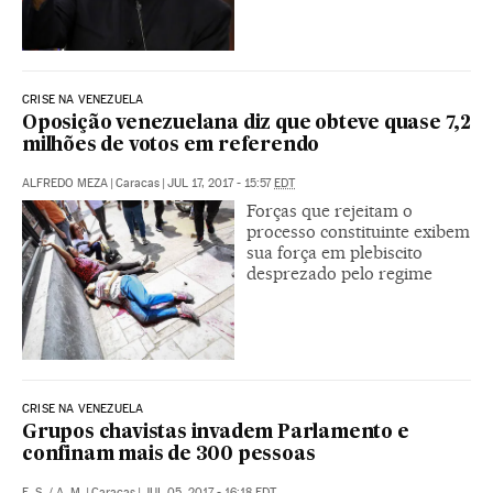
CRISE NA VENEZUELA
Oposição venezuelana diz que obteve quase 7,2
milhões de votos em referendo
ALFREDO MEZA
|
Caracas
|
JUL 17, 2017 - 15:57
EDT
Forças que rejeitam o
processo constituinte exibem
sua força em plebiscito
desprezado pelo regime
CRISE NA VENEZUELA
Grupos chavistas invadem Parlamento e
confinam mais de 300 pessoas
E. S.
/
A. M.
|
Caracas
|
JUL 05, 2017 - 16:18
EDT