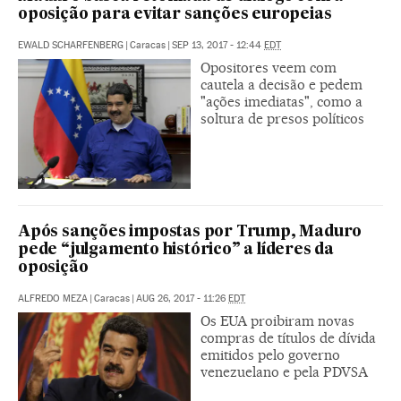
oposição para evitar sanções europeias
EWALD SCHARFENBERG
|
Caracas
|
SEP 13, 2017 - 12:44
EDT
Opositores veem com
cautela a decisão e pedem
"ações imediatas", como a
soltura de presos políticos
Após sanções impostas por Trump, Maduro
pede “julgamento histórico” a líderes da
oposição
ALFREDO MEZA
|
Caracas
|
AUG 26, 2017 - 11:26
EDT
Os EUA proibiram novas
compras de títulos de dívida
emitidos pelo governo
venezuelano e pela PDVSA