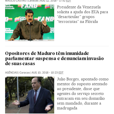
MAOLIS CASTRO
|
Caracas
|
AUG 12, 2018 - 17:52
EDT
Presidente da Venezuela
solicita a ajuda dos EUA para
“desarticular” grupos
“terroristas” na Flórida
Opositores de Maduro têm imunidade
parlamentar suspensa e denunciam invasão
de suas casas
AGÊNCIAS
|
Caracas
|
AUG 10, 2018 - 10:23
EDT
Julio Borges, apontado como
mentor do suposto atentado
ao presidente, disse que
agentes do serviço secreto
entraram em seu domicílio
sem mandado, durante a
madrugada