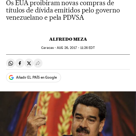
Os EUA proibiram novas compras de
títulos de dívida emitidos pelo governo
venezuelano e pela PDVSA
ALFREDO MEZA
Caracas -
AUG
26, 2017 - 11:26
EDT
Compartir en Whatsapp
Compartir en Facebook
Compartir en Twitter
Desplegar Redes Sociales
Añadir EL PAÍS en Google