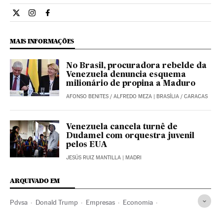
Internacional El País Brasil en Twitter
Internacional El País Brasil en Instagram
Internacional El País Brasil en Facebook
MAIS INFORMAÇÕES
No Brasil, procuradora rebelde da
Venezuela denuncia esquema
milionário de propina a Maduro
AFONSO BENITES
/
ALFREDO MEZA
| BRASÍLIA / CARACAS
Venezuela cancela turnê de
Dudamel com orquestra juvenil
pelos EUA
JESÚS RUIZ MANTILLA
| MADRI
ARQUIVADO EM
Pdvsa
Donald Trump
Empresas
Economia
Delcy Rodríguez
Julio Borges
Oposição política