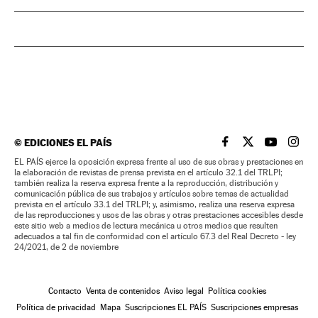
©
EDICIONES EL PAÍS
EL PAÍS BRASIL EN
EL PAÍS BRASI
EL PAÍS B
EL PA
EL PAÍS ejerce la oposición expresa frente al uso de sus obras y prestaciones en
la elaboración de revistas de prensa prevista en el artículo 32.1 del TRLPI;
también realiza la reserva expresa frente a la reproducción, distribución y
comunicación pública de sus trabajos y artículos sobre temas de actualidad
prevista en el artículo 33.1 del TRLPI; y, asimismo, realiza una reserva expresa
de las reproducciones y usos de las obras y otras prestaciones accesibles desde
este sitio web a medios de lectura mecánica u otros medios que resulten
adecuados a tal fin de conformidad con el artículo 67.3 del Real Decreto - ley
24/2021, de 2 de noviembre
Contacto
Venta de contenidos
Aviso legal
Política cookies
Política de privacidad
Mapa
Suscripciones EL PAÍS
Suscripciones empresas