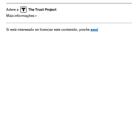
Venezuela
Parlamento
América do Sul
Adere a
Mais informações
América Latina
América
Política
Nicolás Maduro
aquí
Si está interesado en licenciar este contenido, pinche