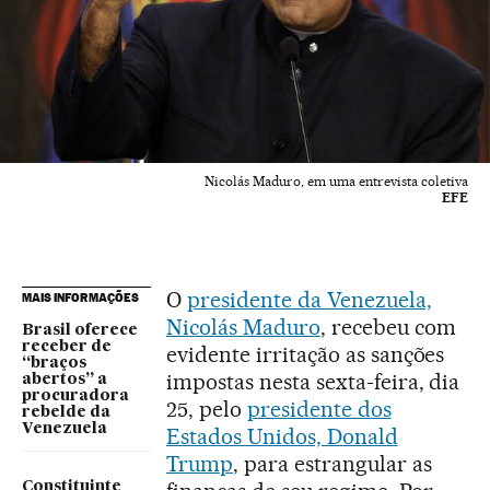
Nicolás Maduro, em uma entrevista coletiva
EFE
O
presidente da Venezuela,
MAIS INFORMAÇÕES
Nicolás Maduro
, recebeu com
Brasil oferece
receber de
evidente irritação as sanções
“braços
impostas nesta sexta-feira, dia
abertos” a
procuradora
25, pelo
presidente dos
rebelde da
Venezuela
Estados Unidos, Donald
Trump
, para estrangular as
Constituinte