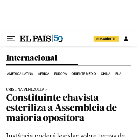
Pular para o conteúdo
SUSCRÍBETE
Internacional
AMÉRICA LATINA
ÁFRICA
EUROPA
ORIENTE MÉDIO
CHINA
EUA
CRISE NA VENEZUELA
Constituinte chavista
esteriliza a Assembleia de
maioria opositora
Instância poderá legislar sobre temas de