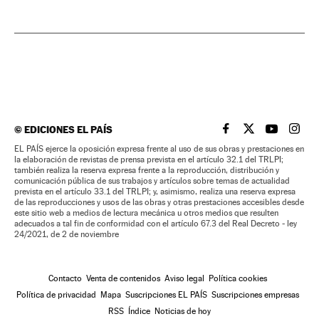
©
EDICIONES EL PAÍS
EL PAÍS BRASIL EN
EL PAÍS BRASI
EL PAÍS B
EL PA
EL PAÍS ejerce la oposición expresa frente al uso de sus obras y prestaciones en
la elaboración de revistas de prensa prevista en el artículo 32.1 del TRLPI;
también realiza la reserva expresa frente a la reproducción, distribución y
comunicación pública de sus trabajos y artículos sobre temas de actualidad
prevista en el artículo 33.1 del TRLPI; y, asimismo, realiza una reserva expresa
de las reproducciones y usos de las obras y otras prestaciones accesibles desde
este sitio web a medios de lectura mecánica u otros medios que resulten
adecuados a tal fin de conformidad con el artículo 67.3 del Real Decreto - ley
24/2021, de 2 de noviembre
Contacto
Venta de contenidos
Aviso legal
Política cookies
Política de privacidad
Mapa
Suscripciones EL PAÍS
Suscripciones empresas
RSS
Índice
Noticias de hoy