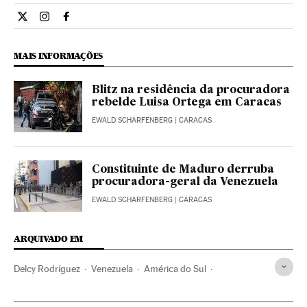
Internacional El País Brasil en Twitter
Internacional El País Brasil en Instagram
Internacional El País Brasil en Facebook
MAIS INFORMAÇÕES
Blitz na residência da procuradora
rebelde Luisa Ortega em Caracas
EWALD SCHARFENBERG
| CARACAS
Constituinte de Maduro derruba
procuradora-geral da Venezuela
EWALD SCHARFENBERG
| CARACAS
ARQUIVADO EM
Delcy Rodríguez
Venezuela
América do Sul
América Latina
América
Nicolás Maduro