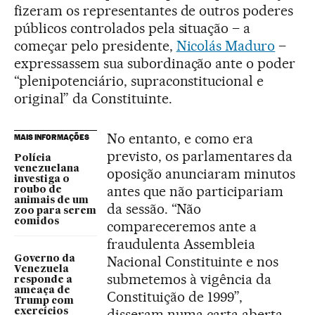
fizeram os representantes de outros poderes
públicos controlados pela situação – a
começar pelo presidente,
Nicolás Maduro
–
expressassem sua subordinação ante o poder
“plenipotenciário, supraconstitucional e
original” da Constituinte.
No entanto, e como era
MAIS INFORMAÇÕES
previsto, os parlamentares da
Polícia
venezuelana
oposição anunciaram minutos
investiga o
antes que não participariam
roubo de
animais de um
da sessão. “Não
zoo para serem
comidos
compareceremos ante a
fraudulenta Assembleia
Nacional Constituinte e nos
Governo da
Venezuela
submetemos à vigência da
responde a
ameaça de
Constituição de 1999”,
Trump com
disseram numa carta aberta
exercícios