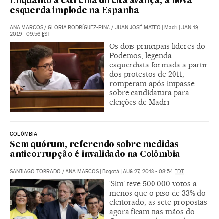
Enquanto a extrema direita avança, a nova
esquerda implode na Espanha
ANA MARCOS
/
GLORIA RODRÍGUEZ-PINA
/
JUAN JOSÉ MATEO
|
Madri
|
JAN 19,
2019 - 09:56
EST
Os dois principais líderes do
Podemos, legenda
esquerdista formada a partir
dos protestos de 2011,
romperam após impasse
sobre candidatura para
eleições de Madri
COLÔMBIA
Sem quórum, referendo sobre medidas
anticorrupção é invalidado na Colômbia
SANTIAGO TORRADO
/
ANA MARCOS
|
Bogotá
|
AUG 27, 2018 - 08:54
EDT
‘Sim’ teve 500.000 votos a
menos que o piso de 33% do
eleitorado; as sete propostas
agora ficam nas mãos do