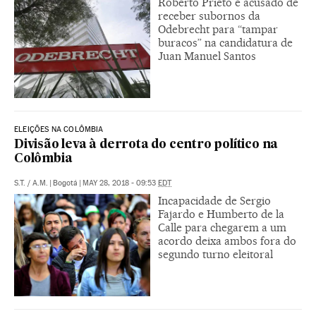
Roberto Prieto é acusado de
receber subornos da
Odebrecht para “tampar
buracos” na candidatura de
Juan Manuel Santos
ELEIÇÕES NA COLÔMBIA
Divisão leva à derrota do centro político na
Colômbia
S.T.
/
A.M.
|
Bogotá
|
MAY 28, 2018 - 09:53
EDT
Incapacidade de Sergio
Fajardo e Humberto de la
Calle para chegarem a um
acordo deixa ambos fora do
segundo turno eleitoral