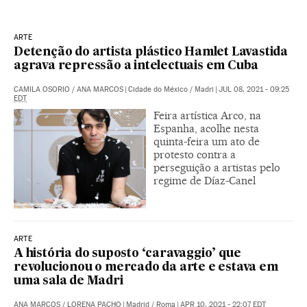
ARTE
Detenção do artista plástico Hamlet Lavastida
agrava repressão a intelectuais em Cuba
CAMILA OSORIO
/
ANA MARCOS
|
Cidade do México / Madri
|
JUL 08, 2021 - 09:25
EDT
Feira artística Arco, na
Espanha, acolhe nesta
quinta-feira um ato de
protesto contra a
perseguição a artistas pelo
regime de Díaz-Canel
ARTE
A história do suposto ‘caravaggio’ que
revolucionou o mercado da arte e estava em
uma sala de Madri
ANA MARCOS
/
LORENA PACHO
|
Madrid / Roma
|
APR 10, 2021 - 22:07
EDT