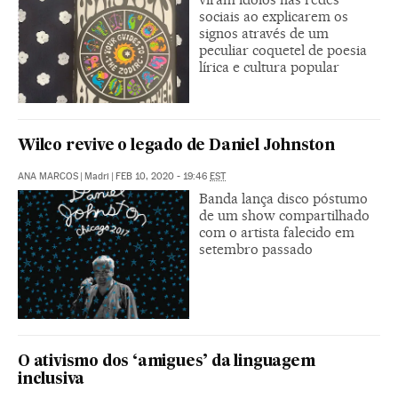
sociais ao explicarem os
signos através de um
peculiar coquetel de poesia
lírica e cultura popular
Wilco revive o legado de Daniel Johnston
ANA MARCOS
|
Madri
|
FEB 10, 2020 - 19:46
EST
Banda lança disco póstumo
de um show compartilhado
com o artista falecido em
setembro passado
O ativismo dos ‘amigues’ da linguagem
inclusiva