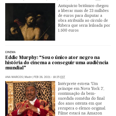
Antiquário britânico chegou
a liberar mais de 23 milhões
de euros para disputar a
obra atribuída ao círculo de
Ribera que seria leiloada por
1.500 euros
CINEMA
Eddie Murphy: “Sou o único ator negro na
história do cinema a conseguir uma audiência
mundial”
ANA MARCOS
|
Madri
|
FEB 26, 2021 - 18:25
EST
Intérprete estreia ‘Um
príncipe em Nova York 2’,
continuação da bem-
sucedida comédia do final
dos anos oitenta em que
recupera o elenco original.
Filme estará na Amazon