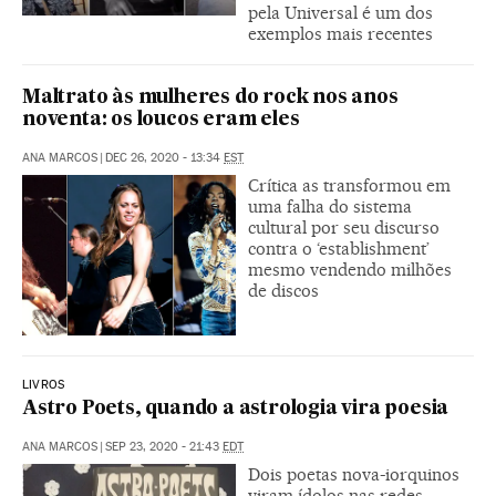
pela Universal é um dos
exemplos mais recentes
Maltrato às mulheres do rock nos anos
noventa: os loucos eram eles
ANA MARCOS
|
DEC 26, 2020 - 13:34
EST
Crítica as transformou em
uma falha do sistema
cultural por seu discurso
contra o ‘establishment’
mesmo vendendo milhões
de discos
LIVROS
Astro Poets, quando a astrologia vira poesia
ANA MARCOS
|
SEP 23, 2020 - 21:43
EDT
Dois poetas nova-iorquinos
viram ídolos nas redes