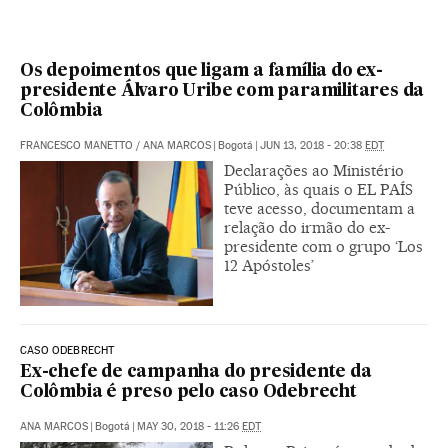
Os depoimentos que ligam a família do ex-
presidente Álvaro Uribe com paramilitares da
Colômbia
FRANCESCO MANETTO
/
ANA MARCOS
|
Bogotá
|
JUN 13, 2018 - 20:38
EDT
Declarações ao Ministério
Público, às quais o EL PAÍS
teve acesso, documentam a
relação do irmão do ex-
presidente com o grupo ‘Los
12 Apóstoles’
CASO ODEBRECHT
Ex-chefe de campanha do presidente da
Colômbia é preso pelo caso Odebrecht
ANA MARCOS
|
Bogotá
|
MAY 30, 2018 - 11:26
EDT