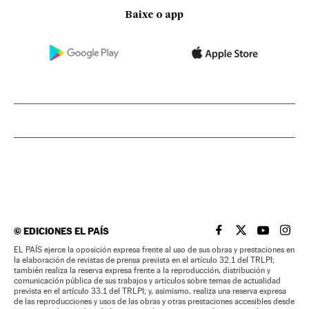
Baixe o app
©
EDICIONES EL PAÍS
EL PAÍS BRASIL EN
EL PAÍS BRASI
EL PAÍS B
EL PA
EL PAÍS ejerce la oposición expresa frente al uso de sus obras y prestaciones en
la elaboración de revistas de prensa prevista en el artículo 32.1 del TRLPI;
también realiza la reserva expresa frente a la reproducción, distribución y
comunicación pública de sus trabajos y artículos sobre temas de actualidad
prevista en el artículo 33.1 del TRLPI; y, asimismo, realiza una reserva expresa
de las reproducciones y usos de las obras y otras prestaciones accesibles desde