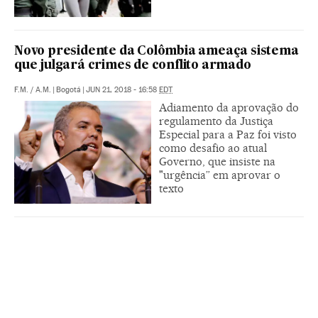
Novo presidente da Colômbia ameaça sistema
que julgará crimes de conflito armado
F.M.
/
A.M.
|
Bogotá
|
JUN 21, 2018 - 16:58
EDT
Adiamento da aprovação do
regulamento da Justiça
Especial para a Paz foi visto
como desafio ao atual
Governo, que insiste na
"urgência” em aprovar o
texto