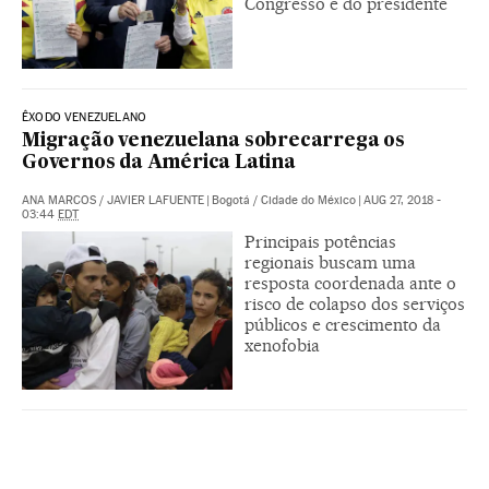
Congresso e do presidente
ÊXODO VENEZUELANO
Migração venezuelana sobrecarrega os
Governos da América Latina
ANA MARCOS
/
JAVIER LAFUENTE
|
Bogotá / Cidade do México
|
AUG 27, 2018 -
03:44
EDT
Principais potências
regionais buscam uma
resposta coordenada ante o
risco de colapso dos serviços
públicos e crescimento da
xenofobia