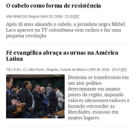
O cabelo como forma de resistência
ANA MARCOS
|
Bogotá
|
MAY 02, 2018 - 21:13
EDT
Após 16 anos alisando o cabelo, a jornalista negra Mábel
Lara aparece na TV colombiana com cachos e faz uma
pequena revolução
Fé evangélica abraça as urnas na América
Latina
T.B
/
A.M
/
J.L
|
São Paulo / Bogotá / Cidade do México
|
APR 16, 2018 - 20:17
EDT
Doutrina se transformou em
um ator político
determinante em muitos
países da região, impondo
valores ultraconservadores e
fazendo retroceder as
liberdades, escassas em
muitos lugares