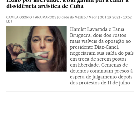
Exílio por liberdade: a barganha para calar a
dissidência artística de Cuba
CAMILA OSORIO
/
ANA MARCOS
|
Cidade do México / Madri
|
OCT 16, 2021 - 10:52
EDT
Hamlet Lavastida e Tania
Bruguera, dois dos rostos
mais visíveis da oposição ao
presidente Díaz-Canel,
negociaram sua saída do país
em troca de serem postos
em liberdade. Centenas de
detentos continuam presos à
espera de julgamento depois
dos protestos de 11 de julho