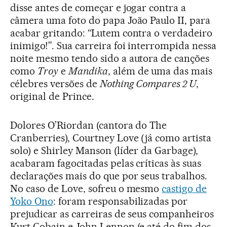
disse antes de começar e jogar contra a
câmera uma foto do papa João Paulo II, para
acabar gritando: “Lutem contra o verdadeiro
inimigo!”. Sua carreira foi interrompida nessa
noite mesmo tendo sido a autora de canções
como
Troy
e
Mandika
, além de uma das mais
célebres versões de
Nothing Compares 2 U
,
original de Prince.
Dolores O’Riordan (cantora do The
Cranberries), Courtney Love (já como artista
solo) e Shirley Manson (líder da Garbage),
acabaram fagocitadas pelas críticas às suas
declarações mais do que por seus trabalhos.
No caso de Love, sofreu o mesmo
castigo de
Yoko Ono
: foram responsabilizadas por
prejudicar as carreiras de seus companheiros
Kurt Cobain e John Lennon (e até do fim dos