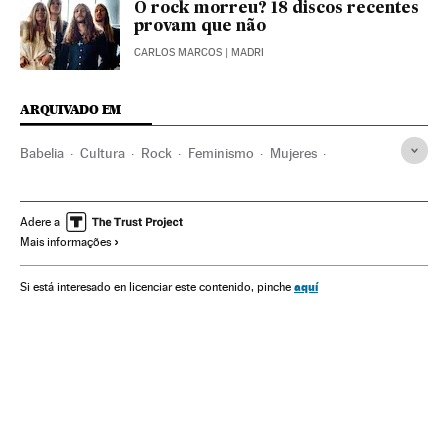
O rock morreu? 18 discos recentes
provam que não
CARLOS MARCOS
| MADRI
ARQUIVADO EM
Babelia
Cultura
Rock
Feminismo
Mujeres
Alanis Morissette
Fiona Apple
Lauryn Hill
Machismo
Babelia
Yoko Ono
Música
Crítica musical
Adere a
Mais informações
aquí
Si está interesado en licenciar este contenido, pinche