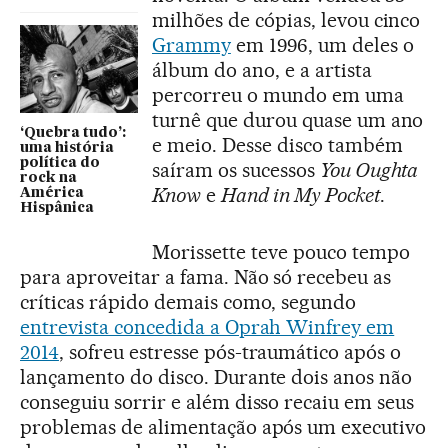
milhões de cópias, levou cinco
Grammy
em 1996, um deles o
álbum do ano, e a artista
percorreu o mundo em uma
turnê que durou quase um ano
‘Quebra tudo’:
e meio. Desse disco também
uma história
política do
saíram os sucessos
You Oughta
rock na
Know
e
Hand in My Pocket
.
América
Hispânica
Morissette teve pouco tempo
para aproveitar a fama. Não só recebeu as
críticas rápido demais como, segundo
entrevista concedida a Oprah Winfrey em
2014
, sofreu estresse pós-traumático após o
lançamento do disco. Durante dois anos não
conseguiu sorrir e além disso recaiu em seus
problemas de alimentação após um executivo