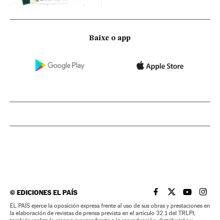
Baixe o app
©
EDICIONES EL PAÍS
EL PAÍS BRASIL EN
EL PAÍS BRASI
EL PAÍS B
EL PA
EL PAÍS ejerce la oposición expresa frente al uso de sus obras y prestaciones en
la elaboración de revistas de prensa prevista en el artículo 32.1 del TRLPI;