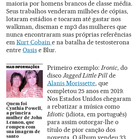
maioria por homens brancos de classe média.
Seus trabalhos venderam milhões de cópias,
lotaram estádios e tocaram até gastar nos
walkman, discman e mp3 das mulheres que
nunca encontraram suas próprias referências
em
Kurt Cobain
e na batalha de testosterona
entre
Oasis
e Blur.
Primeiro exemplo:
Ironic
, do
MAIS INFORMAÇÕES
disco
Jagged Little Pill
de
Alanis Morissette
, que
completou 25 anos em 2019.
Nos Estados Unidos chegaram
Quem foi
a rebatizar a música como
Cynthia Powell,
Idiotic
(idiota, em português)
a primeira
mulher de John
para assim outorgar-lhe o
Lennon, que
rompeu com
título de pior canção dos
sua imagem de
noventa. O álbum vendeu 33
santo