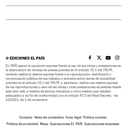
©
EDICIONES EL PAÍS
EL PAÍS BRASIL EN
EL PAÍS BRASI
EL PAÍS B
EL PA
EL PAÍS ejerce la oposición expresa frente al uso de sus obras y prestaciones en
la elaboración de revistas de prensa prevista en el artículo 32.1 del TRLPI;
también realiza la reserva expresa frente a la reproducción, distribución y
comunicación pública de sus trabajos y artículos sobre temas de actualidad
prevista en el artículo 33.1 del TRLPI; y, asimismo, realiza una reserva expresa
de las reproducciones y usos de las obras y otras prestaciones accesibles desde
este sitio web a medios de lectura mecánica u otros medios que resulten
adecuados a tal fin de conformidad con el artículo 67.3 del Real Decreto - ley
24/2021, de 2 de noviembre
Contacto
Venta de contenidos
Aviso legal
Política cookies
Política de privacidad
Mapa
Suscripciones EL PAÍS
Suscripciones empresas