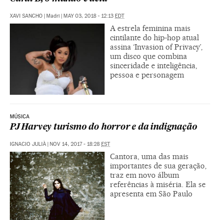
XAVI SANCHO
|
Madri
|
MAY 03, 2018 - 12:13
EDT
A estrela feminina mais
cintilante do hip-hop atual
assina ‘Invasion of Privacy’,
um disco que combina
sinceridade e inteligência,
pessoa e personagem
MÚSICA
PJ Harvey turismo do horror e da indignação
IGNACIO JULIÀ
|
NOV 14, 2017 - 18:28
EST
Cantora, uma das mais
importantes de sua geração,
traz em novo álbum
referências à miséria. Ela se
apresenta em São Paulo