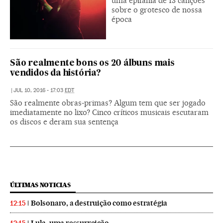
uma epifania de 13 canções
sobre o grotesco de nossa
época
São realmente bons os 20 álbuns mais
vendidos da história?
|
JUL 10, 2016 - 17:03
EDT
São realmente obras-primas? Algum tem que ser jogado
imediatamente no lixo? Cinco críticos musicais escutaram
os discos e deram sua sentença
ÚLTIMAS NOTICIAS
Bolsonaro, a destruição como estratégia
12:15
Lula, uma ressurreição