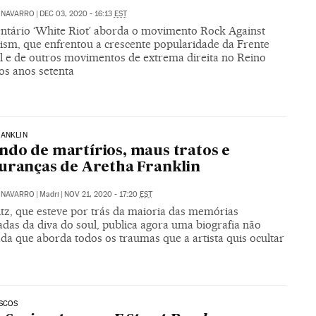
 NAVARRO
|
DEC 03, 2020 - 16:13
EST
tário ‘White Riot’ aborda o movimento Rock Against
ism, que enfrentou a crescente popularidade da Frente
l e de outros movimentos de extrema direita no Reino
os anos setenta
RANKLIN
do de martírios, maus tratos e
uranças de Aretha Franklin
 NAVARRO
|
Madri
|
NOV 21, 2020 - 17:20
EST
itz, que esteve por trás da maioria das memórias
das da diva do soul, publica agora uma biografia não
da que aborda todos os traumas que a artista quis ocultar
ISCOS