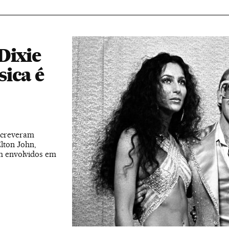
Dixie
ica é
escreveram
lton John,
m envolvidos em