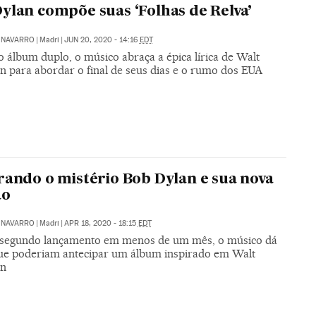
ylan compõe suas ‘Folhas de Relva’
 NAVARRO
|
Madri
|
JUN 20, 2020 - 14:16
EDT
 álbum duplo, o músico abraça a épica lírica de Walt
 para abordar o final de seus dias e o rumo dos EUA
rando o mistério Bob Dylan e sua nova
ão
 NAVARRO
|
Madri
|
APR 18, 2020 - 18:15
EDT
segundo lançamento em menos de um mês, o músico dá
que poderiam antecipar um álbum inspirado em Walt
n