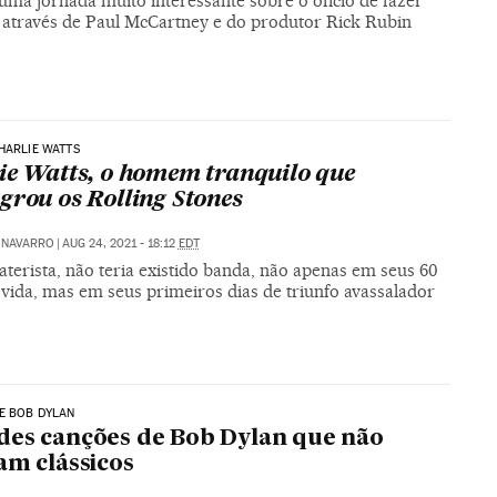
uma jornada muito interessante sobre o ofício de fazer
 através de Paul McCartney e do produtor Rick Rubin
HARLIE WATTS
ie Watts, o homem tranquilo que
grou os Rolling Stones
 NAVARRO
|
AUG 24, 2021 - 18:12
EDT
terista, não teria existido banda, não apenas em seus 60
 vida, mas em seus primeiros dias de triunfo avassalador
E BOB DYLAN
es canções de Bob Dylan que não
am clássicos