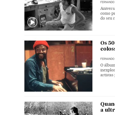
FERNANDO
Anivers
como pr
do seu 
Os 50
colos
FERNANDO
O álbum 
inexplo
artistas
Quand
a ult