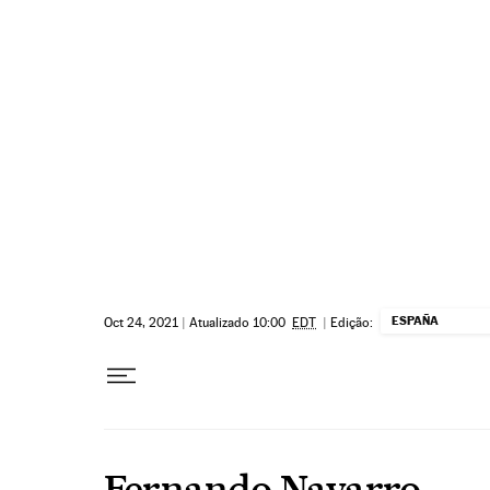
Pular para o conteúdo
ESPAÑA
Oct 24, 2021
|
Atualizado 10:00
EDT
|
Edição:
Fernando Navarro