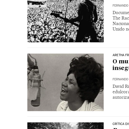
FERNANDO
Documen
The Rac
Naciona
Unido n
ARETHA F
O mun
inseg
FERNANDO
David R
edulcora
autoriza
CRÍTICA D