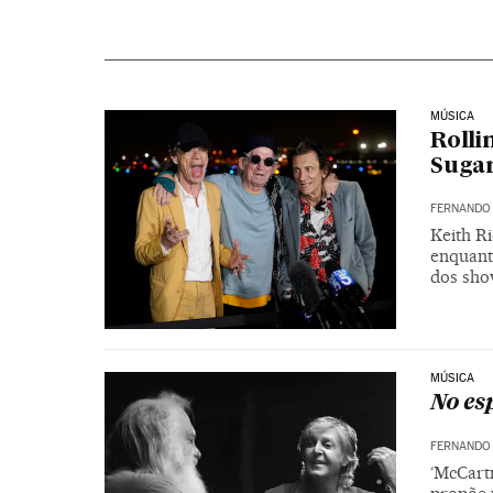
MÚSICA
Rolli
Sugar
FERNANDO
Keith Ri
enquanto
dos sh
MÚSICA
No es
FERNANDO
‘McCartn