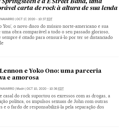
 Springsteen e a E Street Band, uma
ável carta de rock à altura de sua lenda
 NAVARRO
|
OCT 17, 2020 - 10:37
EDT
to You’, o novo disco do músico norte-americano e sua
é uma obra comparável a todo o seu passado glorioso,
 sempre é citado para censurá-lo por ter se distanciado
le
Lennon e Yoko Ono: uma parceria
iva e amorosa
 NAVARRO
|
Madri
|
OCT 10, 2020 - 10:36
EDT
e casal do rock suportou os excessos com as drogas, a
ção política, os impulsos sexuais de John com outras
 e o fardo de responsabilizá-la pela separação dos