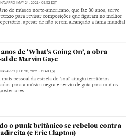
 NAVARRO
|
MAY 24, 2021 - 09:52
EDT
ário do músico norte-americano, que faz 80 anos, serve
etexto para revisar composições que figuram no melhor
repertório, apesar de não terem alcançado a fama mundial
 anos de ‘What’s Going On’, a obra
sal de Marvin Gaye
 NAVARRO
|
FEB 20, 2021 - 11:40
EST
mais pessoal da estrela do ‘soul’ atingiu territórios
rados para a música negra e serviu de guia para muitos
 posteriores
o o punk britânico se rebelou contra
radireita (e Eric Clapton)