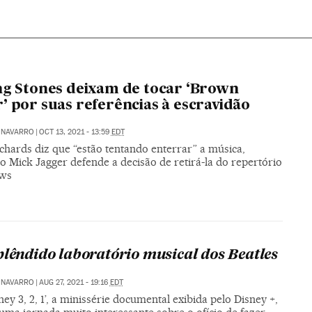
ng Stones deixam de tocar ‘Brown
’ por suas referências à escravidão
 NAVARRO
|
OCT 13, 2021 - 13:59
EDT
chards diz que “estão tentando enterrar” a música,
 Mick Jagger defende a decisão de retirá-la do repertório
ows
plêndido laboratório musical dos Beatles
 NAVARRO
|
AUG 27, 2021 - 19:16
EDT
ey 3, 2, 1’, a minissérie documental exibida pelo Disney +,