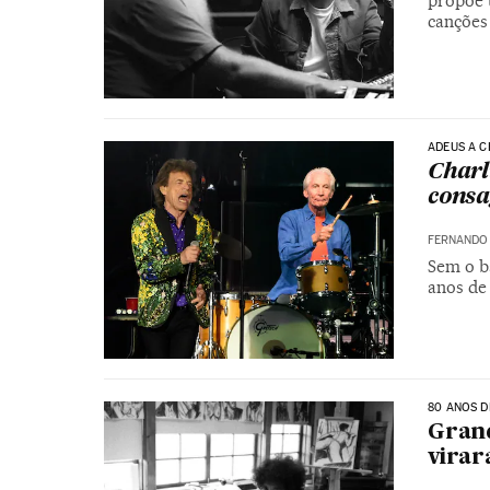
propõe 
canções
ADEUS A C
Charl
consa
FERNANDO
Sem o ba
anos de
80 ANOS D
Grand
virar