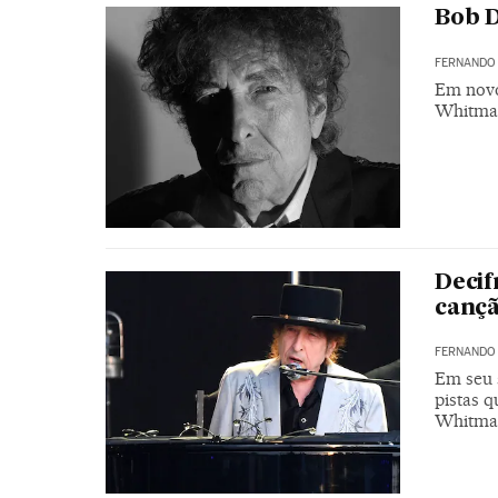
Bob D
FERNANDO
Em novo
Whitman
Decif
canç
FERNANDO
Em seu 
pistas 
Whitma