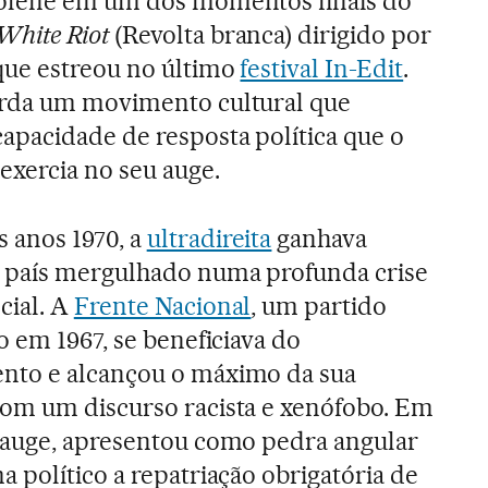
olene em um dos momentos finais do
White Riot
(Revolta branca) dirigido por
que estreou no último
festival In-Edit
.
rda um movimento cultural que
apacidade de resposta política que o
exercia no seu auge.
 anos 1970, a
ultradireita
ganhava
 país mergulhado numa profunda crise
cial. A
Frente Nacional
, um partido
o em 1967, se beneficiava do
nto e alcançou o máximo da sua
om um discurso racista e xenófobo. Em
 auge, apresentou como pedra angular
 político a repatriação obrigatória de