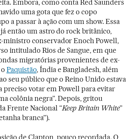
reita. Embora, como conta Red Saunders
havido uma gota que fez o copo
upo a passar à ação com um show. Essa
, já então um astro do rock britânico,
x-ministro conservador Enoch Powell,
so intitulado Rios de Sangue, em que
 ondas migratórias provenientes de ex-
 o
Paquistão
, Índia e Bangladesh, além
 ao seu público que o Reino Unido estava
 preciso votar em Powell para evitar
ma colônia negra”. Depois, gritou
a Frente Nacional “
Keep Britain White
”
tanha branca”).
osição de Clapton, pouco recordada. O