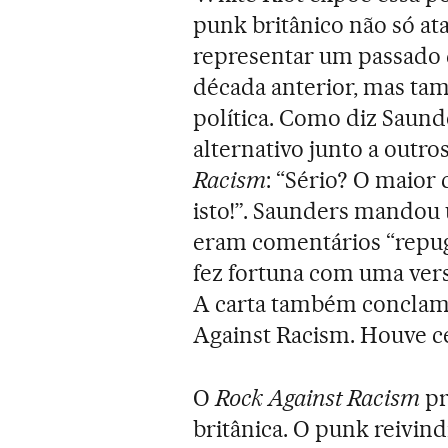
punk britânico não só ata
representar um passado 
década anterior, mas t
política. Como diz Saund
alternativo junto a ou
Racism
: “Sério? O maior 
isto!”. Saunders mandou
eram comentários “repug
fez fortuna com uma ver
A carta também conclamav
Against Racism. Houve c
O
Rock Against Racism
pr
britânica. O punk reivind