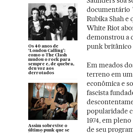
Saunders soa s
documentário
Rubika Shah e 
White Riot abo
demonstrou a c
punk britânico 
Os 40 anos de
‘London Calling’:
como o The Clash
mudou o rock para
Em meados dos
sempre e, de quebra,
deu voz aos
terreno em um
derrotados
econômica e so
fascista fundad
descontentame
popularidade c
1974, em pleno
Assim sobrevive o
de seu programa
último punk que se