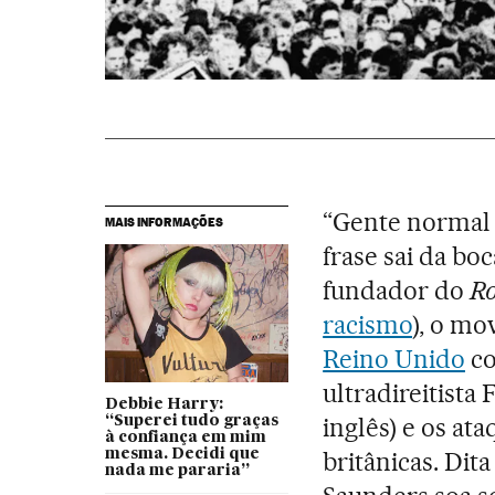
“Gente normal 
MAIS INFORMAÇÕES
frase sai da boc
fundador do
Ro
racismo
), o mo
Reino Unido
co
ultradireitista 
Debbie Harry:
inglês) e os at
“Superei tudo graças
à confiança em mim
mesma. Decidi que
britânicas. Dit
nada me pararia”