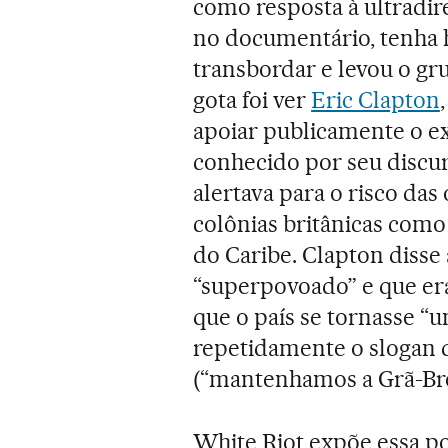
como resposta à ultradi
no documentário, tenha 
transbordar e levou o gr
gota foi ver
Eric Clapton
apoiar publicamente o e
conhecido por seu discur
alertava para o risco das
colônias britânicas como
do Caribe. Clapton disse
“superpovoado” e que era
que o país se tornasse “u
repetidamente o slogan d
(“mantenhamos a Grã-Bre
White Riot expõe essa p