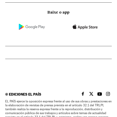
Baixe o app
©
EDICIONES EL PAÍS
EL PAÍS BRASIL EN
EL PAÍS BRASI
EL PAÍS B
EL PA
EL PAÍS ejerce la oposición expresa frente al uso de sus obras y prestaciones en
la elaboración de revistas de prensa prevista en el artículo 32.1 del TRLPI;
también realiza la reserva expresa frente a la reproducción, distribución y
comunicación pública de sus trabajos y artículos sobre temas de actualidad