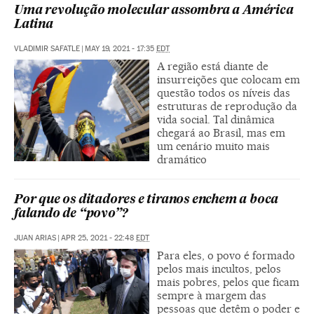
Uma revolução molecular assombra a América
Latina
VLADIMIR SAFATLE
|
MAY 19, 2021 - 17:35
EDT
A região está diante de
insurreições que colocam em
questão todos os níveis das
estruturas de reprodução da
vida social. Tal dinâmica
chegará ao Brasil, mas em
um cenário muito mais
dramático
Por que os ditadores e tiranos enchem a boca
falando de “povo”?
JUAN ARIAS
|
APR 25, 2021 - 22:48
EDT
Para eles, o povo é formado
pelos mais incultos, pelos
mais pobres, pelos que ficam
sempre à margem das
pessoas que detêm o poder e