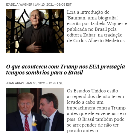
IZABELA WAGNER
|
JAN 15, 2021 - 09:09
EST
Leia a introdução de
‘Bauman: uma biografia’,
escrita por Izabela Wagner e
publicada no Brasil pela
editora Zahar, na tradução
de Carlos Alberto Medeiros
O que aconteceu com Trump nos EUA pressagia
tempos sombrios para o Brasil
JUAN ARIAS
|
JAN 10, 2021 - 12:28
EST
Os Estados Unidos estão
arrependidos de não terem
levado a cabo um
impeachment contra Trump
antes que ele envenenasse o
país. O Brasil também pode
se arrepender de não ter
parado antes o