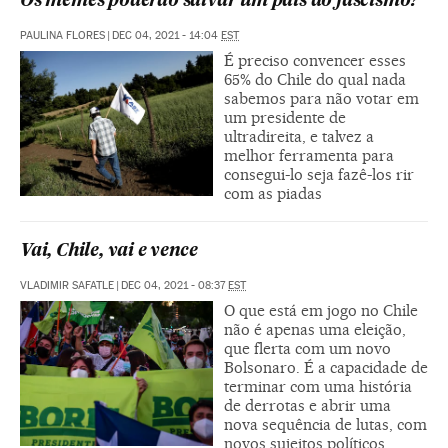
Os memes poderão salvar um país do fascismo?
PAULINA FLORES
|
DEC 04, 2021 - 14:04
EST
É preciso convencer esses
65% do Chile do qual nada
sabemos para não votar em
um presidente de
ultradireita, e talvez a
melhor ferramenta para
consegui-lo seja fazê-los rir
com as piadas
Vai, Chile, vai e vence
VLADIMIR SAFATLE
|
DEC 04, 2021 - 08:37
EST
O que está em jogo no Chile
não é apenas uma eleição,
que flerta com um novo
Bolsonaro. É a capacidade de
terminar com uma história
de derrotas e abrir uma
nova sequência de lutas, com
novos sujeitos políticos