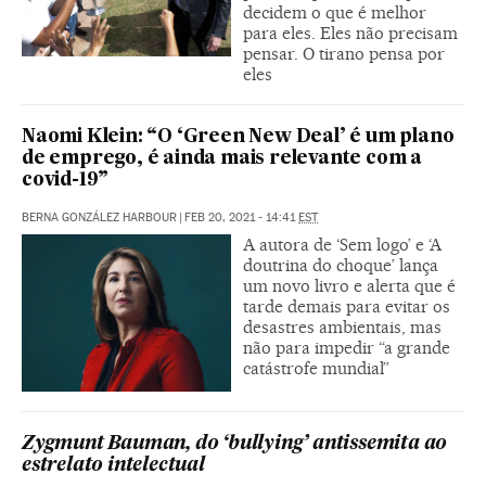
decidem o que é melhor
para eles. Eles não precisam
pensar. O tirano pensa por
eles
Naomi Klein: “O ‘Green New Deal’ é um plano
de emprego, é ainda mais relevante com a
covid-19”
BERNA GONZÁLEZ HARBOUR
|
FEB 20, 2021 - 14:41
EST
A autora de ‘Sem logo’ e ‘A
doutrina do choque’ lança
um novo livro e alerta que é
tarde demais para evitar os
desastres ambientais, mas
não para impedir “a grande
catástrofe mundial”
Zygmunt Bauman, do ‘bullying’ antissemita ao
estrelato intelectual