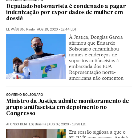
Deputado bolsonarista é condenado a pagar
indenização por expor dados de mulher em
dossiê
EL PAÍS
|
São Paulo
|
AUG 10, 2020 - 18:44
EDT
À Justiça, Douglas Garcia
afirmou que Eduardo
Bolsonaro encaminhou
nomes e endereços de
supostos antifascistas à
embaixada dos EUA.
Representação norte-
americana não comentou
GOVERNO BOLSONARO
Ministro da Justiça admite monitoramento de
grupo antifascista em depoimento no
Congresso
AFONSO BENITES
|
Brasília
|
AUG 07, 2020 - 18:28
EDT
Em sessão sigilosa a que o
EL PAÍS teve acesso, André