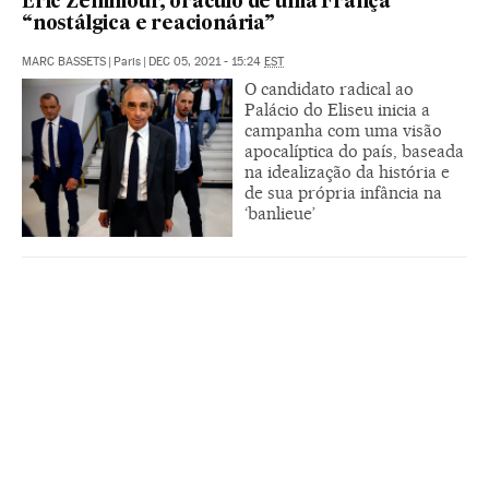
Éric Zemmour, oráculo de uma França
“nostálgica e reacionária”
MARC BASSETS
|
Paris
|
DEC 05, 2021 - 15:24
EST
O candidato radical ao
Palácio do Eliseu inicia a
campanha com uma visão
apocalíptica do país, baseada
na idealização da história e
de sua própria infância na
‘banlieue’