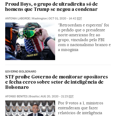
Proud Boys, o grupo de ultradireita só de
homens que Trump se negou a condenar
ANTONIA LABORDE
|
Washington
|
OCT 01, 2020 - 14:42
EDT
“Retrocedam e esperem” foi
o pedido que o presidente
norte-americano fez ao
grupo, vinculado pelo FBI
com o nacionalismo branco e
a misoginia
GOVERNO BOLSONARO
STF proíbe Governo de monitorar opositores
e fecha cerco sobre setor de inteligência de
Bolsonaro
AFONSO BENITES
|
Brasília
|
AUG 20, 2020 - 21:23
EDT
Por 9 votos a 1, ministros
entenderam que fazer
relatórios de inteligência