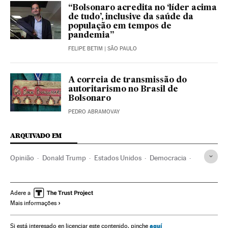
“Bolsonaro acredita no ‘líder acima
de tudo’, inclusive da saúde da
população em tempos de
pandemia”
FELIPE BETIM
| SÃO PAULO
A correia de transmissão do
autoritarismo no Brasil de
Bolsonaro
PEDRO ABRAMOVAY
ARQUIVADO EM
Opinião
Donald Trump
Estados Unidos
Democracia
Fascismo
Eleições EUA
Extrema direita
Joseph Biden
Radicalismo
Protestos sociais
Adere a
Mais informações
aquí
Si está interesado en licenciar este contenido, pinche