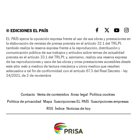
©
EDICIONES EL PAÍS
EL PAÍS BRASIL EN
EL PAÍS BRASI
EL PAÍS B
EL PA
EL PAÍS ejerce la oposición expresa frente al uso de sus obras y prestaciones en
la elaboración de revistas de prensa prevista en el artículo 32.1 del TRLPI;
también realiza la reserva expresa frente a la reproducción, distribución y
comunicación pública de sus trabajos y artículos sobre temas de actualidad
prevista en el artículo 33.1 del TRLPI; y, asimismo, realiza una reserva expresa
de las reproducciones y usos de las obras y otras prestaciones accesibles desde
este sitio web a medios de lectura mecánica u otros medios que resulten
adecuados a tal fin de conformidad con el artículo 67.3 del Real Decreto - ley
24/2021, de 2 de noviembre
Contacto
Venta de contenidos
Aviso legal
Política cookies
Política de privacidad
Mapa
Suscripciones EL PAÍS
Suscripciones empresas
RSS
Índice
Noticias de hoy