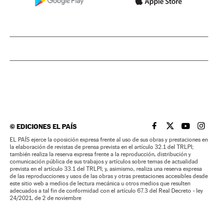
©
EDICIONES EL PAÍS
EL PAÍS BRASIL EN
EL PAÍS BRASI
EL PAÍS B
EL PA
EL PAÍS ejerce la oposición expresa frente al uso de sus obras y prestaciones en
la elaboración de revistas de prensa prevista en el artículo 32.1 del TRLPI;
también realiza la reserva expresa frente a la reproducción, distribución y
comunicación pública de sus trabajos y artículos sobre temas de actualidad
prevista en el artículo 33.1 del TRLPI; y, asimismo, realiza una reserva expresa
de las reproducciones y usos de las obras y otras prestaciones accesibles desde
este sitio web a medios de lectura mecánica u otros medios que resulten
adecuados a tal fin de conformidad con el artículo 67.3 del Real Decreto - ley
24/2021, de 2 de noviembre