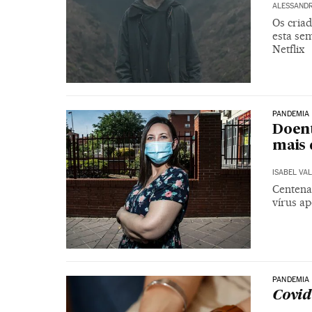
ALESSAND
Os criad
esta se
Netflix
PANDEMIA
Doent
mais 
ISABEL VA
Centena
vírus a
PANDEMIA
Covid