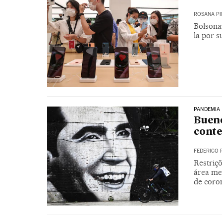
ROSANA P
Bolsona
la por s
PANDEMIA
Bueno
conte
FEDERICO 
Restriçõ
área me
de coro