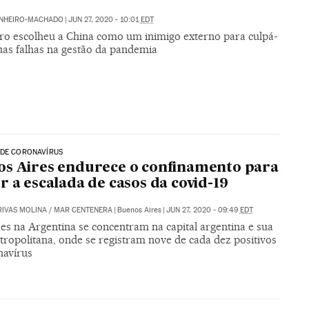
INHEIRO-MACHADO
|
JUN 27, 2020 - 10:01
EDT
ro escolheu a China como um inimigo externo para culpá-
uas falhas na gestão da pandemia
 DE CORONAVÍRUS
s Aires endurece o confinamento para
r a escalada de casos da covid-19
RIVAS MOLINA
/
MAR CENTENERA
|
Buenos Aires
|
JUN 27, 2020 - 09:49
EDT
es na Argentina se concentram na capital argentina e sua
tropolitana, onde se registram nove de cada dez positivos
navírus