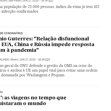
VEIRA
|
São Paulo
|
JUN 27, 2020 - 19:34
EDT
 população de 22.000 pessoas, índios da etnia já tem 102
e infecção confirmados
 DE CORONAVÍRUS
io Guterres: “Relação disfuncional
 EUA, China e Rússia impede resposta
m à pandemia”
GALINDO
|
Madri
|
JUN 27, 2020 - 16:38
EDT
rio-geral da ONU defende a gestão da OMS na crise do
írus e atribui à UE um papel vital para evitar uma ordem
 dominada por Washington e Pequim
TV
’: as viagens no tempo que
uistaram o mundo