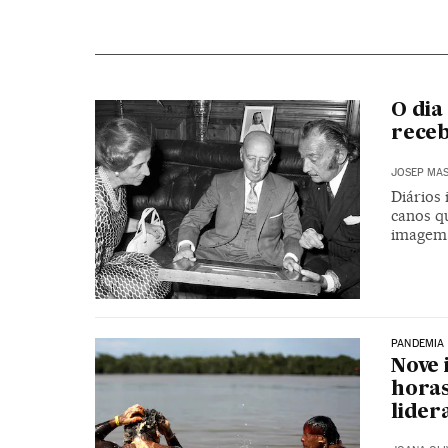
O dia
rece
JOSEP MA
Diários
canos qu
imagem 
PANDEMIA
Nove
horas
lider