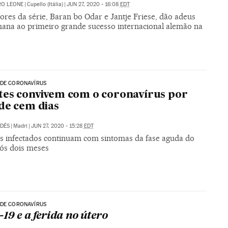
RO LEONE
|
Cupello (Itália)
|
JUN 27, 2020 - 16:08
EDT
ores da série, Baran bo Odar e Jantje Friese, dão adeus
mana ao primeiro grande sucesso internacional alemão na
 DE CORONAVÍRUS
es convivem com o coronavírus por
de cem dias
LDÉS
|
Madri
|
JUN 27, 2020 - 15:28
EDT
s infectados continuam com sintomas da fase aguda do
pós dois meses
 DE CORONAVÍRUS
-19 e a ferida no útero