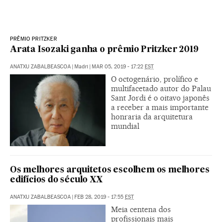
PRÊMIO PRITZKER
Arata Isozaki ganha o prêmio Pritzker 2019
ANATXU ZABALBEASCOA
|
Madri
|
MAR 05, 2019 - 17:22
EST
O octogenário, prolífico e
multifacetado autor do Palau
Sant Jordi é o oitavo japonês
a receber a mais importante
honraria da arquitetura
mundial
Os melhores arquitetos escolhem os melhores
edifícios do século XX
ANATXU ZABALBEASCOA
|
FEB 28, 2019 - 17:55
EST
Meia centena dos
profissionais mais