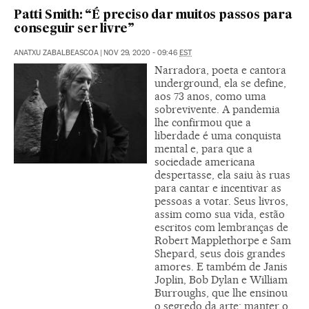
Patti Smith: “É preciso dar muitos passos para
conseguir ser livre”
ANATXU ZABALBEASCOA
|
NOV 29, 2020 - 09:46
EST
Narradora, poeta e cantora
underground, ela se define,
aos 73 anos, como uma
sobrevivente. A pandemia
lhe confirmou que a
liberdade é uma conquista
mental e, para que a
sociedade americana
despertasse, ela saiu às ruas
para cantar e incentivar as
pessoas a votar. Seus livros,
assim como sua vida, estão
escritos com lembranças de
Robert Mapplethorpe e Sam
Shepard, seus dois grandes
amores. E também de Janis
Joplin, Bob Dylan e William
Burroughs, que lhe ensinou
o segredo da arte: manter o