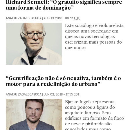
Richard Sennett: “O gratuito significa sempre
uma forma de dominação”
ANATXU ZABALBEASCOA
|
AUG 19, 2018 - 08:55
EDT
Este sociólogo e violoncelista
disseca uma sociedade em
que as novas tecnologias
escravizam mais pessoas do
que nunca
“Gentrificação não é só negativa, também é o
motor para a redefinição do urbano”
ANATXU ZABALBEASCOA
|
JUN 02, 2018 - 17:55
EDT
Bjarke Ingels representa
como poucos a figura do
arquiteto famoso. Seus
edifícios em formato de floco
de neve e pirâmide são
concebidos mais como