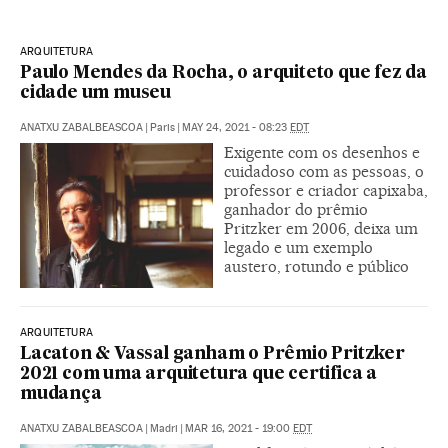
ARQUITETURA
Paulo Mendes da Rocha, o arquiteto que fez da
cidade um museu
ANATXU ZABALBEASCOA
|
Paris
|
MAY 24, 2021 - 08:23
EDT
Exigente com os desenhos e
cuidadoso com as pessoas, o
professor e criador capixaba,
ganhador do prêmio
Pritzker em 2006, deixa um
legado e um exemplo
austero, rotundo e público
ARQUITETURA
Lacaton & Vassal ganham o Prêmio Pritzker
2021 com uma arquitetura que certifica a
mudança
ANATXU ZABALBEASCOA
|
Madri
|
MAR 16, 2021 - 19:00
EDT