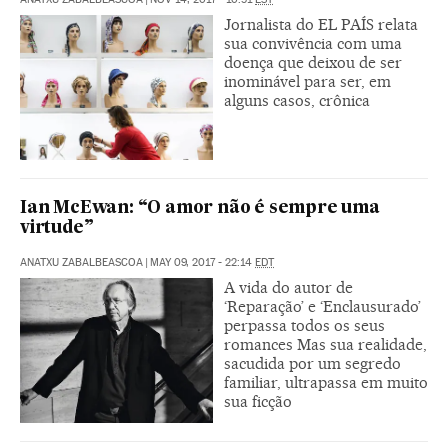
Jornalista do EL PAÍS relata
sua convivência com uma
doença que deixou de ser
inominável para ser, em
alguns casos, crônica
Ian McEwan: “O amor não é sempre uma
virtude”
ANATXU ZABALBEASCOA
|
MAY 09, 2017 - 22:14
EDT
A vida do autor de
‘Reparação’ e ‘Enclausurado’
perpassa todos os seus
romances Mas sua realidade,
sacudida por um segredo
familiar, ultrapassa em muito
sua ficção