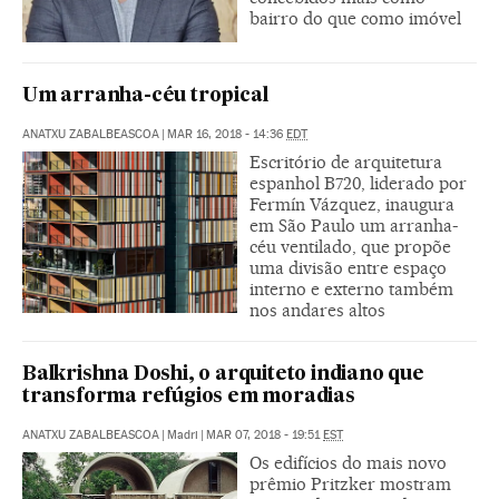
bairro do que como imóvel
Um arranha-céu tropical
ANATXU ZABALBEASCOA
|
MAR 16, 2018 - 14:36
EDT
Escritório de arquitetura
espanhol B720, liderado por
Fermín Vázquez, inaugura
em São Paulo um arranha-
céu ventilado, que propõe
uma divisão entre espaço
interno e externo também
nos andares altos
Balkrishna Doshi, o arquiteto indiano que
transforma refúgios em moradias
ANATXU ZABALBEASCOA
|
Madri
|
MAR 07, 2018 - 19:51
EST
Os edifícios do mais novo
prêmio Pritzker mostram