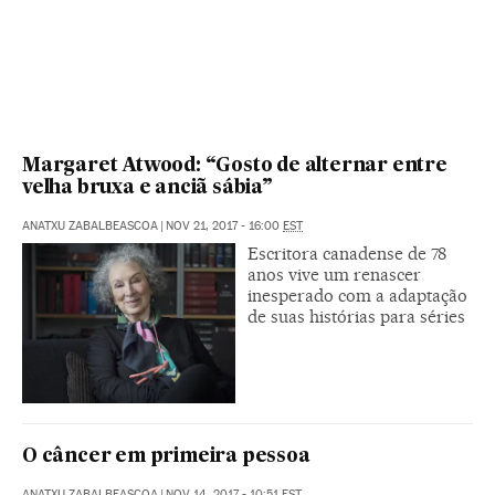
Margaret Atwood: “Gosto de alternar entre
velha bruxa e anciã sábia”
ANATXU ZABALBEASCOA
|
NOV 21, 2017 - 16:00
EST
Escritora canadense de 78
anos vive um renascer
inesperado com a adaptação
de suas histórias para séries
​O câncer em primeira pessoa
ANATXU ZABALBEASCOA
|
NOV 14, 2017 - 10:51
EST