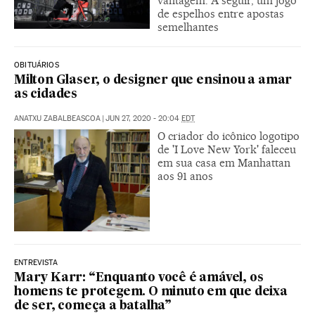
vantagem. A seguir, um jogo
de espelhos entre apostas
semelhantes
OBITUÁRIOS
Milton Glaser, o designer que ensinou a amar
as cidades
ANATXU ZABALBEASCOA
|
JUN 27, 2020 - 20:04
EDT
O criador do icônico logotipo
de 'I Love New York' faleceu
em sua casa em Manhattan
aos 91 anos
ENTREVISTA
Mary Karr: “Enquanto você é amável, os
homens te protegem. O minuto em que deixa
de ser, começa a batalha”