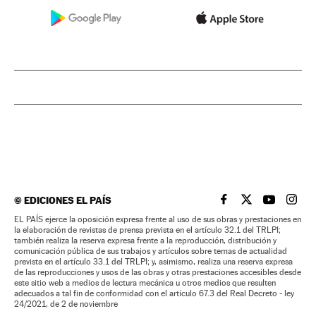
©
EDICIONES EL PAÍS
EL PAÍS BRASIL EN
EL PAÍS BRASI
EL PAÍS B
EL PA
EL PAÍS ejerce la oposición expresa frente al uso de sus obras y prestaciones en
la elaboración de revistas de prensa prevista en el artículo 32.1 del TRLPI;
también realiza la reserva expresa frente a la reproducción, distribución y
comunicación pública de sus trabajos y artículos sobre temas de actualidad
prevista en el artículo 33.1 del TRLPI; y, asimismo, realiza una reserva expresa
de las reproducciones y usos de las obras y otras prestaciones accesibles desde
este sitio web a medios de lectura mecánica u otros medios que resulten
adecuados a tal fin de conformidad con el artículo 67.3 del Real Decreto - ley
24/2021, de 2 de noviembre