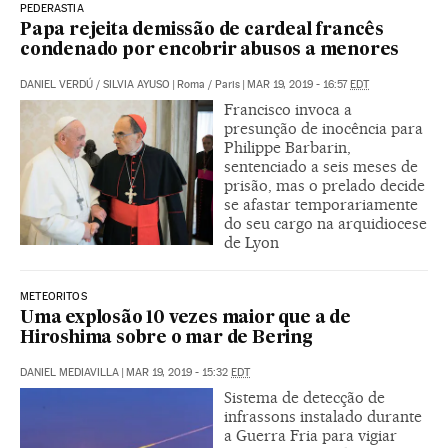
PEDERASTIA
Papa rejeita demissão de cardeal francês
condenado por encobrir abusos a menores
DANIEL VERDÚ
/
SILVIA AYUSO
|
Roma / Paris
|
MAR 19, 2019 - 16:57
EDT
Francisco invoca a
presunção de inocência para
Philippe Barbarin,
sentenciado a seis meses de
prisão, mas o prelado decide
se afastar temporariamente
do seu cargo na arquidiocese
de Lyon
METEORITOS
Uma explosão 10 vezes maior que a de
Hiroshima sobre o mar de Bering
DANIEL MEDIAVILLA
|
MAR 19, 2019 - 15:32
EDT
Sistema de detecção de
infrassons instalado durante
a Guerra Fria para vigiar