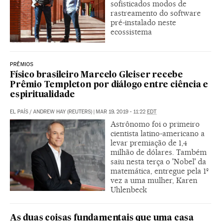
sofisticados modos de
rastreamento do software
pré-instalado neste
ecossistema
PRÊMIOS
Físico brasileiro Marcelo Gleiser recebe
Prêmio Templeton por diálogo entre ciência e
espiritualidade
EL PAÍS
/
ANDREW HAY (REUTERS)
|
MAR 19, 2019 - 11:22
EDT
Astrônomo foi o primeiro
cientista latino-americano a
levar premiação de 1,4
milhão de dólares. Também
saiu nesta terça o 'Nobel' da
matemática, entregue pela 1º
vez a uma mulher, Karen
Uhlenbeck
As duas coisas fundamentais que uma casa