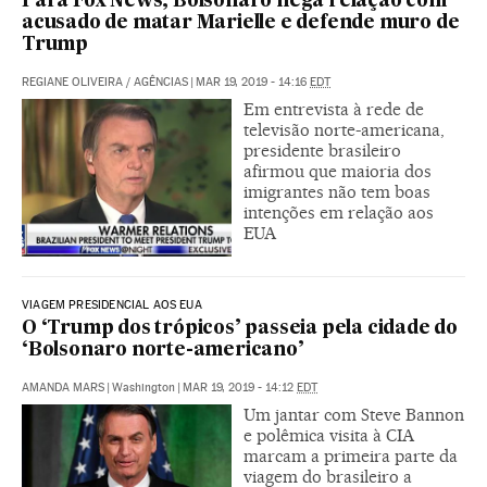
Para Fox News, Bolsonaro nega relação com
acusado de matar Marielle e defende muro de
Trump
REGIANE OLIVEIRA
/
AGÊNCIAS
|
MAR 19, 2019 - 14:16
EDT
Em entrevista à rede de
televisão norte-americana,
presidente brasileiro
afirmou que maioria dos
imigrantes não tem boas
intenções em relação aos
EUA
VIAGEM PRESIDENCIAL AOS EUA
O ‘Trump dos trópicos’ passeia pela cidade do
‘Bolsonaro norte-americano’
AMANDA MARS
|
Washington
|
MAR 19, 2019 - 14:12
EDT
Um jantar com Steve Bannon
e polêmica visita à CIA
marcam a primeira parte da
viagem do brasileiro a