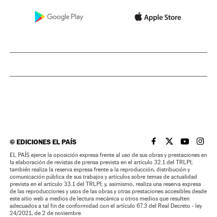
©
EDICIONES EL PAÍS
EL PAÍS BRASIL EN
EL PAÍS BRASI
EL PAÍS B
EL PA
EL PAÍS ejerce la oposición expresa frente al uso de sus obras y prestaciones en
la elaboración de revistas de prensa prevista en el artículo 32.1 del TRLPI;
también realiza la reserva expresa frente a la reproducción, distribución y
comunicación pública de sus trabajos y artículos sobre temas de actualidad
prevista en el artículo 33.1 del TRLPI; y, asimismo, realiza una reserva expresa
de las reproducciones y usos de las obras y otras prestaciones accesibles desde
este sitio web a medios de lectura mecánica u otros medios que resulten
adecuados a tal fin de conformidad con el artículo 67.3 del Real Decreto - ley
24/2021, de 2 de noviembre