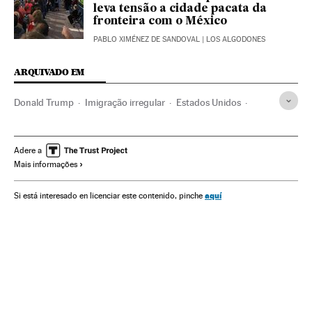
leva tensão a cidade pacata da
fronteira com o México
PABLO XIMÉNEZ DE SANDOVAL
| LOS ALGODONES
ARQUIVADO EM
Donald Trump
Imigração irregular
Estados Unidos
Política migração
América do Norte
Imigração
Migração
América Latina
América
Demografia
Adere a
Mais informações
Sociedade
aquí
Si está interesado en licenciar este contenido, pinche