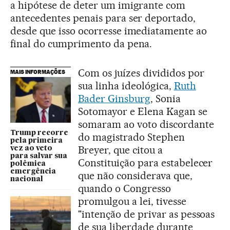
a hipótese de deter um imigrante com
antecedentes penais para ser deportado,
desde que isso ocorresse imediatamente ao
final do cumprimento da pena.
Com os juízes divididos por
MAIS INFORMAÇÕES
sua linha ideológica,
Ruth
Bader Ginsburg
, Sonia
Sotomayor e Elena Kagan se
somaram ao voto discordante
Trump recorre
do magistrado Stephen
pela primeira
Breyer, que citou a
vez ao veto
para salvar sua
Constituição para estabelecer
polêmica
emergência
que não considerava que,
nacional
quando o Congresso
promulgou a lei, tivesse
"intenção de privar as pessoas
de sua liberdade durante