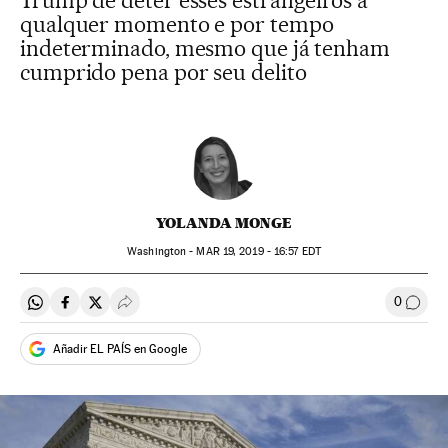
Trump de deter esses estrangeiros a
qualquer momento e por tempo
indeterminado, mesmo que já tenham
cumprido pena por seu delito
YOLANDA MONGE
Washington -
MAR
19, 2019 - 16:57
EDT
0
Compartir en Whatsapp
Compartir en Facebook
Compartir en Twitter
Desplegar Redes Sociales
Comen
Añadir EL PAÍS en Google