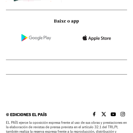
Baixe o app
©
EDICIONES EL PAÍS
EL PAÍS BRASIL EN
EL PAÍS BRASI
EL PAÍS B
EL PA
EL PAÍS ejerce la oposición expresa frente al uso de sus obras y prestaciones en
la elaboración de revistas de prensa prevista en el artículo 32.1 del TRLPI;
también realiza la reserva expresa frente a la reproducción, distribución y