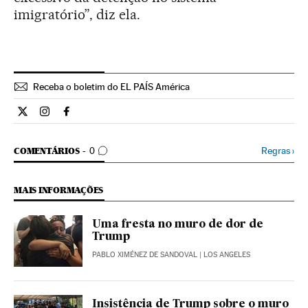
imigratório”, diz ela.
Receba o boletim do EL PAÍS América
Internacional El País Brasil en Twitter
Internacional El País Brasil en Instagram
Internacional El País Brasil en Facebook
COMENTÁRIOS
Regras
›
COMENTÁRIOS
0
MAIS INFORMAÇÕES
Uma fresta no muro de dor de
Trump
PABLO XIMÉNEZ DE SANDOVAL
| LOS ANGELES
Insistência de Trump sobre o muro