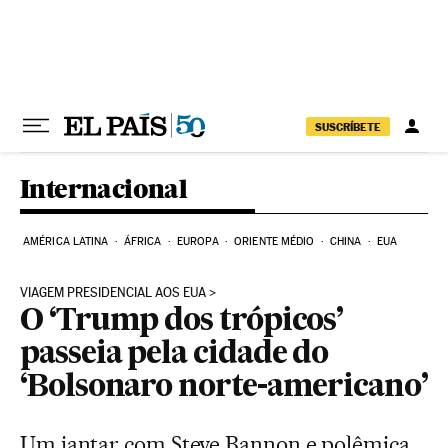
Pular para o conteúdo
SUSCRÍBETE
Internacional
AMÉRICA LATINA
ÁFRICA
EUROPA
ORIENTE MÉDIO
CHINA
EUA
VIAGEM PRESIDENCIAL AOS EUA
O ‘Trump dos trópicos’
passeia pela cidade do
‘Bolsonaro norte-americano’
Um jantar com Steve Bannon e polêmica