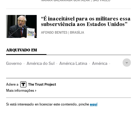
NAIARA GALARRAGA GORTÁZAR
| SÃO PAULO
“É inaceitável para os militares essa
subserviência aos Estados Unidos”
AFONSO BENITES
| BRASÍLIA
ARQUIVADO EM
Governo
América do Sul
América Latina
América
Administração Estado
Empresas
Jair Bolsonaro
Donald Trump
Venezuela
Presidente Brasil
Adere a
Mais informações
Estados Unidos
Presidência Brasil
América do Norte
Governo Brasil
Brasil
Economia
Meios comunicação
aquí
Si está interesado en licenciar este contenido, pinche
Administração pública
Política
Comunicação