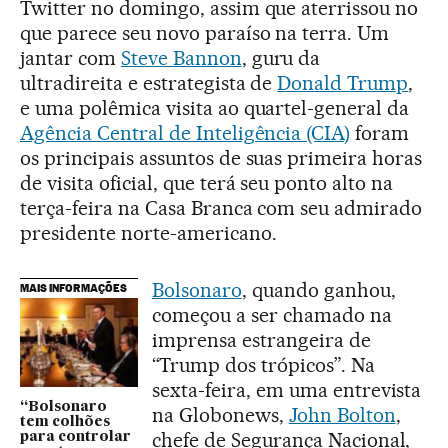
Twitter no domingo, assim que aterrissou no
que parece seu novo paraíso na terra. Um
jantar com
Steve Bannon
, guru da
ultradireita e estrategista de
Donald Trump
,
e uma polêmica visita ao quartel-general da
Agência Central de Inteligência (CIA)
foram
os principais assuntos de suas primeira horas
de visita oficial, que terá seu ponto alto na
terça-feira na Casa Branca com seu admirado
presidente norte-americano.
Bolsonaro
, quando ganhou,
MAIS INFORMAÇÕES
começou a ser chamado na
imprensa estrangeira de
“Trump dos trópicos”. Na
sexta-feira, em uma entrevista
“Bolsonaro
na Globonews,
John Bolton
,
tem colhões
chefe de Segurança Nacional,
para controlar