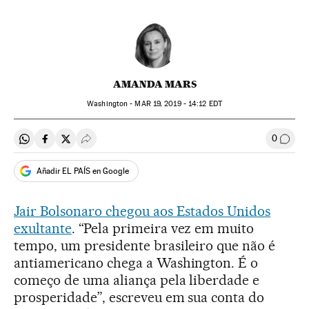
AMANDA MARS
Washington -
MAR
19, 2019 - 14:12
EDT
0
Compartir en Whatsapp
Compartir en Facebook
Compartir en Twitter
Desplegar Redes Sociales
Comen
Añadir EL PAÍS en Google
Jair Bolsonaro chegou aos Estados Unidos
exultante
. “Pela primeira vez em muito
tempo, um presidente brasileiro que não é
antiamericano chega a Washington. É o
começo de uma aliança pela liberdade e
prosperidade”, escreveu em sua conta do