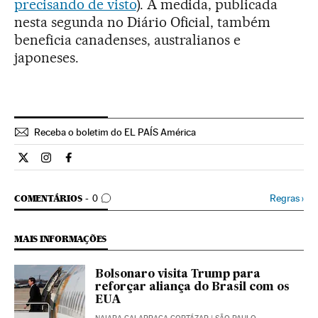
precisando de visto
). A medida, publicada
nesta segunda no Diário Oficial, também
beneficia canadenses, australianos e
japoneses.
Receba o boletim do EL PAÍS América
Internacional El País Brasil en Twitter
Internacional El País Brasil en Instagram
Internacional El País Brasil en Facebook
COMENTÁRIOS
Regras
›
COMENTÁRIOS
0
MAIS INFORMAÇÕES
Bolsonaro visita Trump para
reforçar aliança do Brasil com os
EUA