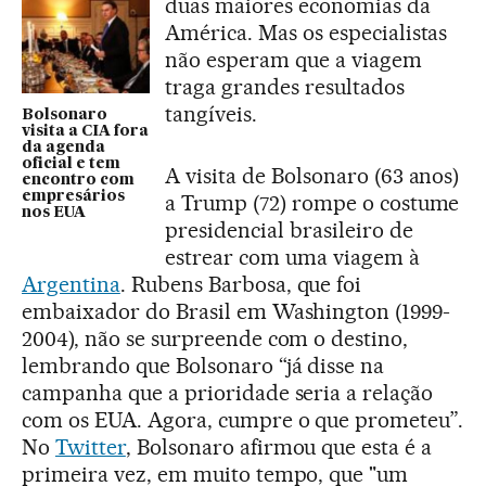
duas maiores economias da
América. Mas os especialistas
não esperam que a viagem
traga grandes resultados
tangíveis.
Bolsonaro
visita a CIA fora
da agenda
oficial e tem
A visita de Bolsonaro (63 anos)
encontro com
empresários
a Trump (72) rompe o costume
nos EUA
presidencial brasileiro de
estrear com uma viagem à
Argentina
. Rubens Barbosa, que foi
embaixador do Brasil em Washington (1999-
2004), não se surpreende com o destino,
lembrando que Bolsonaro “já disse na
campanha que a prioridade seria a relação
com os EUA. Agora, cumpre o que prometeu”.
No
Twitter
, Bolsonaro afirmou que esta é a
primeira vez, em muito tempo, que "um