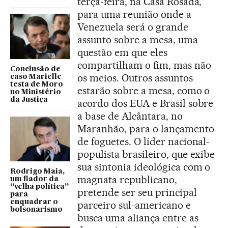
terça-feira, na Casa Rosada,
para uma reunião onde a
Venezuela será o grande
assunto sobre a mesa, uma
questão em que eles
compartilham o fim, mas não
Conclusão de
os meios. Outros assuntos
caso Marielle
testa de Moro
estarão sobre a mesa, como o
no Ministério
da Justiça
acordo dos EUA e Brasil sobre
a base de Alcântara, no
Maranhão, para o lançamento
de foguetes. O líder nacional-
populista brasileiro, que exibe
sua sintonia ideológica com o
Rodrigo Maia,
magnata republicano,
um fiador da
“velha política”
pretende ser seu principal
para
enquadrar o
parceiro sul-americano e
bolsonarismo
busca uma aliança entre as