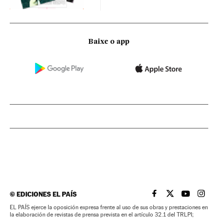
Baixe o app
©
EDICIONES EL PAÍS
EL PAÍS BRASIL EN
EL PAÍS BRASI
EL PAÍS B
EL PA
EL PAÍS ejerce la oposición expresa frente al uso de sus obras y prestaciones en
la elaboración de revistas de prensa prevista en el artículo 32.1 del TRLPI;