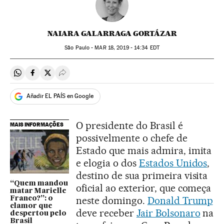
NAIARA GALARRAGA GORTÁZAR
São Paulo -
MAR
18, 2019 - 14:34
EDT
Compartir en Whatsapp
Compartir en Facebook
Compartir en Twitter
Desplegar Redes Sociales
Añadir EL PAÍS en Google
O presidente do Brasil é
MAIS INFORMAÇÕES
possivelmente o chefe de
Estado que mais admira, imita
e elogia o dos
Estados Unidos
,
destino de sua primeira visita
“Quem mandou
oficial ao exterior, que começa
matar Marielle
neste domingo.
Donald Trump
Franco?”: o
clamor que
deve receber
Jair Bolsonaro
na
despertou pelo
Brasil