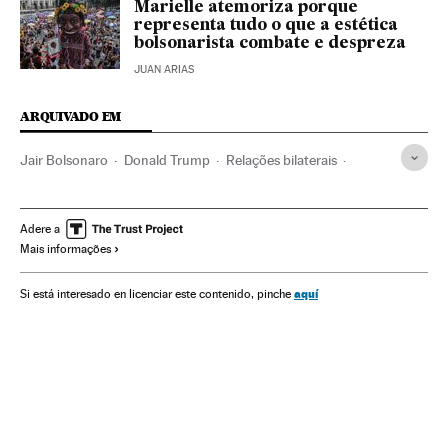
Marielle atemoriza porque
representa tudo o que a estética
bolsonarista combate e despreza
JUAN ARIAS
ARQUIVADO EM
Jair Bolsonaro
Donald Trump
Relações bilaterais
Presidente Brasil
Presidência Brasil
Estados Unidos
Governo Brasil
Brasil
América do Norte
Governo
Adere a
Mais informações
América do Sul
América Latina
Administração Estado
América
Relações exteriores
Administração pública
aquí
Si está interesado en licenciar este contenido, pinche
Política