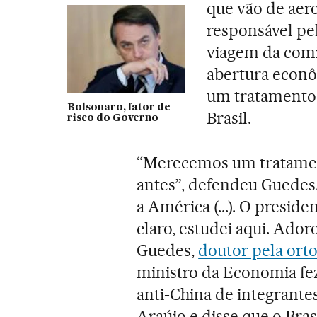
que vão de aer
responsável pe
viagem da comit
abertura econ
um tratamento 
Bolsonaro, fator de
Brasil.
risco do Governo
“Merecemos um tratamen
antes”, defendeu Guedes
a América (...). O presi
claro, estudei aqui. Ador
Guedes,
doutor pela ort
ministro da Economia fe
anti-China de integrant
Araújo e disse que o Br