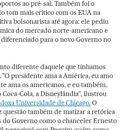
oportos ao pré-sal. Também foi o
lo tom mais crítico com os EUA na
iva bolsonarista até agora: ele pediu
ômica do mercado norte-americano e
diferenciado para o novo Governo no
to diferente daquele que tínhamos
. "O presidente ama a América, eu amo
dente ama os americanos, e eu também,
o Coca-Cola, a Disneylândia”, ilustrou
odoxa Universidade de Chicago.
O
z questão também de matizar a retórica
es do Governo como o chanceler Ernesto
asil negociará com Pequim assim como