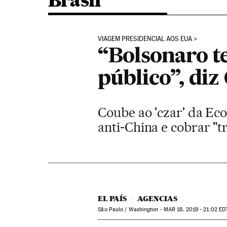
Brasil
VIAGEM PRESIDENCIAL AOS EUA
“Bolsonaro t
público”, di
Coube ao 'czar' da Ec
anti-China e cobrar "
EL PAÍS
AGENCIAS
São Paulo / Washington -
MAR
18, 2019 - 21:02
ED