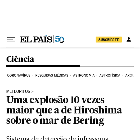
Pular para o conteúdo
SUSCRÍBETE
Ciência
CORONAVÍRUS
PESQUISAS MÉDICAS
ASTRONOMIA
ASTROFÍSICA
ARQUEO
METEORITOS
Uma explosão 10 vezes
maior que a de Hiroshima
sobre o mar de Bering
Sistema de detecção de infrassons