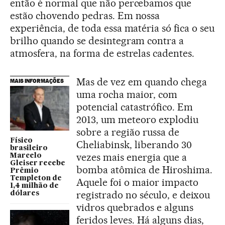
então é normal que não percebamos que
estão chovendo pedras. Em nossa
experiência, de toda essa matéria só fica o seu
brilho quando se desintegram contra a
atmosfera, na forma de estrelas cadentes.
Mas de vez em quando chega
MAIS INFORMAÇÕES
uma rocha maior, com
potencial catastrófico. Em
2013, um meteoro explodiu
sobre a região russa de
Físico
Cheliabinsk, liberando 30
brasileiro
vezes mais energia que a
Marcelo
Gleiser recebe
bomba atômica de Hiroshima.
Prêmio
Templeton de
Aquele foi o maior impacto
1,4 milhão de
registrado no século, e deixou
dólares
vidros quebrados e alguns
feridos leves. Há alguns dias,