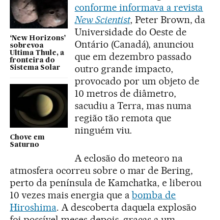
conforme informava a revista
New Scientist
, Peter Brown, da
Universidade do Oeste de
‘New Horizons’
Ontário (Canadá), anunciou
sobrevoa
Ultima Thule, a
que em dezembro passado
fronteira do
outro grande impacto,
Sistema Solar
provocado por um objeto de
10 metros de diâmetro,
sacudiu a Terra, mas numa
região tão remota que
ninguém viu.
Chove em
Saturno
A eclosão do meteoro na
atmosfera ocorreu sobre o mar de Bering,
perto da península de Kamchatka, e liberou
10 vezes mais energia que a
bomba de
Hiroshima
. A descoberta daquela explosão
foi possível meses depois, graças a um