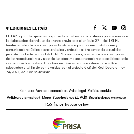
©
EDICIONES EL PAÍS
EL PAÍS BRASIL EN
EL PAÍS BRASI
EL PAÍS B
EL PA
EL PAÍS ejerce la oposición expresa frente al uso de sus obras y prestaciones en
la elaboración de revistas de prensa prevista en el artículo 32.1 del TRLPI;
también realiza la reserva expresa frente a la reproducción, distribución y
comunicación pública de sus trabajos y artículos sobre temas de actualidad
prevista en el artículo 33.1 del TRLPI; y, asimismo, realiza una reserva expresa
de las reproducciones y usos de las obras y otras prestaciones accesibles desde
este sitio web a medios de lectura mecánica u otros medios que resulten
adecuados a tal fin de conformidad con el artículo 67.3 del Real Decreto - ley
24/2021, de 2 de noviembre
Contacto
Venta de contenidos
Aviso legal
Política cookies
Política de privacidad
Mapa
Suscripciones EL PAÍS
Suscripciones empresas
RSS
Índice
Noticias de hoy