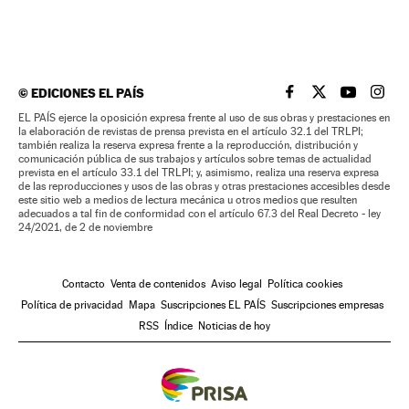
©
EDICIONES EL PAÍS
EL PAÍS BRASIL EN
EL PAÍS BRASI
EL PAÍS B
EL PA
EL PAÍS ejerce la oposición expresa frente al uso de sus obras y prestaciones en
la elaboración de revistas de prensa prevista en el artículo 32.1 del TRLPI;
también realiza la reserva expresa frente a la reproducción, distribución y
comunicación pública de sus trabajos y artículos sobre temas de actualidad
prevista en el artículo 33.1 del TRLPI; y, asimismo, realiza una reserva expresa
de las reproducciones y usos de las obras y otras prestaciones accesibles desde
este sitio web a medios de lectura mecánica u otros medios que resulten
adecuados a tal fin de conformidad con el artículo 67.3 del Real Decreto - ley
24/2021, de 2 de noviembre
Contacto
Venta de contenidos
Aviso legal
Política cookies
Política de privacidad
Mapa
Suscripciones EL PAÍS
Suscripciones empresas
RSS
Índice
Noticias de hoy