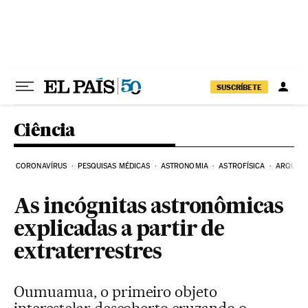
Pular para o conteúdo
SUSCRÍBETE
Ciência
CORONAVÍRUS
PESQUISAS MÉDICAS
ASTRONOMIA
ASTROFÍSICA
ARQUEO
As incógnitas astronômicas
explicadas a partir de
extraterrestres
Oumuamua, o primeiro objeto