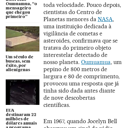
toda velocidade. Pouco depois,
Oumuamua, “o
mensageiro
cientistas do Centro de
que chegou
primeiro”
Planetas menores da
NASA
,
uma instituição dedicada à
vigilância de cometas e
asteroides, confirmava que se
tratava do primeiro objeto
interestelar detectado de
Um século de
nosso planeta.
Oumuamua
, um
buscas, sem
êxito, por
pepino de 800 metros de
alienígenas
largura e 80 de comprimento,
provocou uma resposta que já
tinha sido dada antes diante
de nove descobertas
científicas.
EUA
destinaram 22
milhões de
Em 1967, quando Jocelyn Bell
dólares anuais
a programa