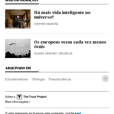
MAIS INFORMAÇÕES
Há mais vida inteligente no
universo?
STEPHEN HAWKING
Os europeus veem cada vez menos
óvnis
ÁLVARO SÁNCHEZ
| BRUXELAS
ARQUIVADO EM
Extraterrestres
Ufologia
Pseudociência
Fenômenos astronômicos
Astronáutica
Acontecimentos insólitos
Astronomia
Acontecimentos
Adere a
Mais informações
Ciência
aquí
Si está interesado en licenciar este contenido, pinche