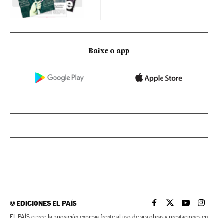
Baixe o app
©
EDICIONES EL PAÍS
EL PAÍS BRASIL EN
EL PAÍS BRASI
EL PAÍS B
EL PA
EL PAÍS ejerce la oposición expresa frente al uso de sus obras y prestaciones en