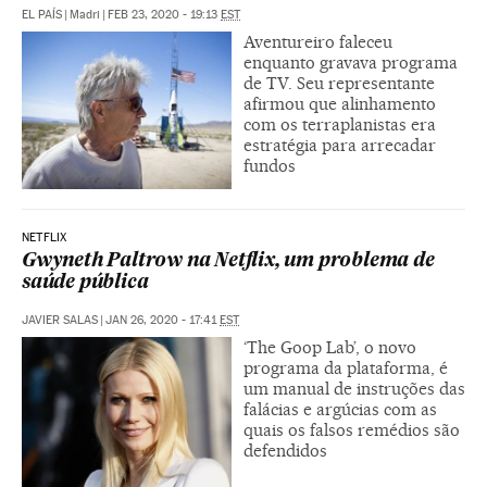
EL PAÍS
|
Madri
|
FEB 23, 2020 - 19:13
EST
Aventureiro faleceu
enquanto gravava programa
de TV. Seu representante
afirmou que alinhamento
com os terraplanistas era
estratégia para arrecadar
fundos
NETFLIX
Gwyneth Paltrow na Netflix, um problema de
saúde pública
JAVIER SALAS
|
JAN 26, 2020 - 17:41
EST
‘The Goop Lab’, o novo
programa da plataforma, é
um manual de instruções das
falácias e argúcias com as
quais os falsos remédios são
defendidos