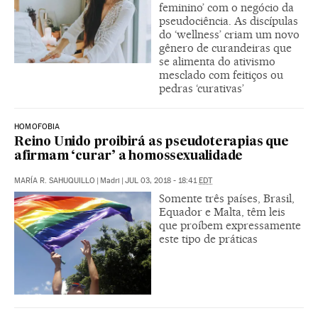
feminino’ com o negócio da
pseudociência. As discípulas
do ‘wellness’ criam um novo
gênero de curandeiras que
se alimenta do ativismo
mesclado com feitiços ou
pedras ‘curativas’
HOMOFOBIA
Reino Unido proibirá as pseudoterapias que
afirmam ‘curar’ a homossexualidade
MARÍA R. SAHUQUILLO
|
Madri
|
JUL 03, 2018 - 18:41
EDT
Somente três países, Brasil,
Equador e Malta, têm leis
que proíbem expressamente
este tipo de práticas