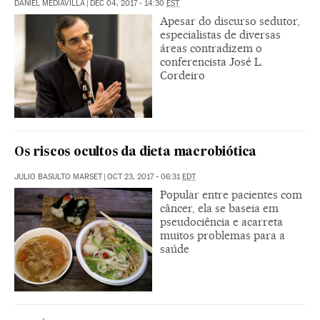
DANIEL MEDIAVILLA
|
DEC 04, 2017 - 14:30
EST
Apesar do discurso sedutor,
especialistas de diversas
áreas contradizem o
conferencista José L.
Cordeiro
Os riscos ocultos da dieta macrobiótica
JULIO BASULTO MARSET
|
OCT 23, 2017 - 06:31
EDT
Popular entre pacientes com
câncer, ela se baseia em
pseudociência e acarreta
muitos problemas para a
saúde