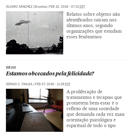
ÁLVARO SÁNCHEZ
|
Bruxelas
|
FEB 10, 2019 - 07:13
EST
Relatos sobre objetos não
identificados caíram nos
últimos anos, segundo
organizações que estudam
esses fenômenos
IDEIAS
Estamos obcecados pela felicidade?
SERGIO C. FANJUL
|
FEB 07, 2019 - 11:29
EST
A proliferação de
tratamentos e terapias que
prometem bem-estar é o
reflexo de uma sociedade
que demanda cada vez mais
orientação psicológica e
espiritual de todo o tipo