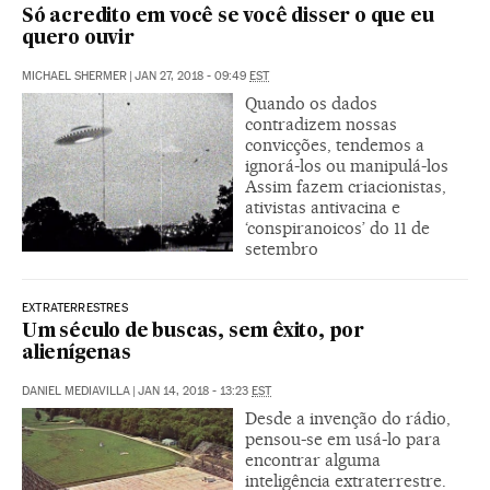
Só acredito em você se você disser o que eu
quero ouvir
MICHAEL SHERMER
|
JAN 27, 2018 - 09:49
EST
Quando os dados
contradizem nossas
convicções, tendemos a
ignorá-los ou manipulá-los
Assim fazem criacionistas,
ativistas antivacina e
‘conspiranoicos’ do 11 de
setembro
EXTRATERRESTRES
Um século de buscas, sem êxito, por
alienígenas
DANIEL MEDIAVILLA
|
JAN 14, 2018 - 13:23
EST
Desde a invenção do rádio,
pensou-se em usá-lo para
encontrar alguma
inteligência extraterrestre.