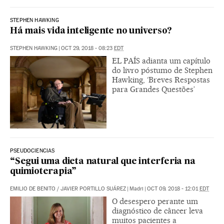
STEPHEN HAWKING
Há mais vida inteligente no universo?
STEPHEN HAWKING
|
OCT 29, 2018 - 08:23
EDT
EL PAÍS adianta um capítulo
do livro póstumo de Stephen
Hawking, ‘Breves Respostas
para Grandes Questões’
PSEUDOCIENCIAS
“Segui uma dieta natural que interferia na
quimioterapia”
EMILIO DE BENITO
/
JAVIER PORTILLO SUÁREZ
|
Madri
|
OCT 09, 2018 - 12:01
EDT
O desespero perante um
diagnóstico de câncer leva
muitos pacientes a