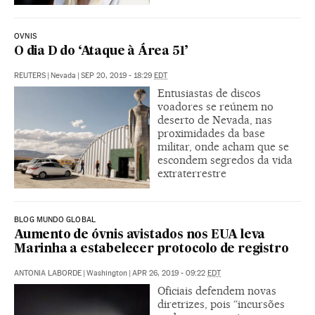
OVNIS
O dia D do ‘Ataque à Área 51’
REUTERS
|
Nevada
|
SEP 20, 2019 - 18:29
EDT
Entusiastas de discos
voadores se reúnem no
deserto de Nevada, nas
proximidades da base
militar, onde acham que se
escondem segredos da vida
extraterrestre
BLOG MUNDO GLOBAL
Aumento de óvnis avistados nos EUA leva
Marinha a estabelecer protocolo de registro
ANTONIA LABORDE
|
Washington
|
APR 26, 2019 - 09:22
EDT
Oficiais defendem novas
diretrizes, pois “incursões