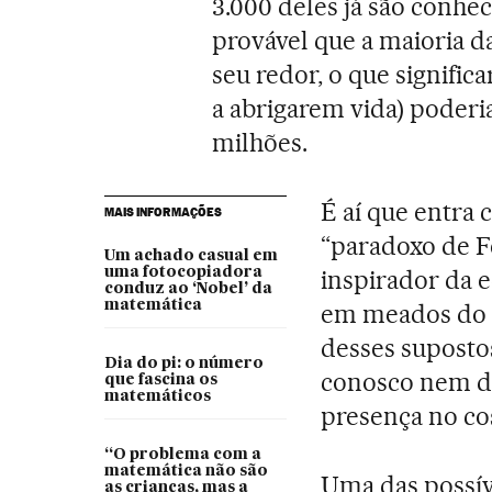
3.000 deles já são conhe
provável que a maioria d
seu redor, o que signific
a abrigarem vida) poderi
milhões.
É aí que entra
MAIS INFORMAÇÕES
“paradoxo de Fe
Um achado casual em
uma fotocopiadora
inspirador da 
conduz ao ‘Nobel’ da
matemática
em meados do 
desses supost
Dia do pi: o número
conosco nem de
que fascina os
matemáticos
presença no c
“O problema com a
matemática não são
Uma das possív
as crianças, mas a