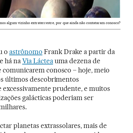
rmos algum vizinho extraterrestre, por que ainda não contataram conosco?
u o
astrônomo
Frank Drake a partir da
ue há na
Via Láctea
uma dezena de
se comunicarem conosco – hoje, meio
dos últimos descobrimentos
e excessivamente prudente, e muitos
izações galácticas poderiam ser
milhares.
ectar planetas extrassolares, mais de