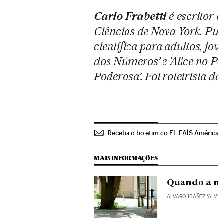
Carlo Frabetti
é escrito
Ciências de Nova York. Pu
científica para adultos, jov
dos Números’ e ‘Alice no P
Poderosa’. Foi roteirista da
Receba o boletim do EL PAÍS Améric
MAIS INFORMAÇÕES
Quando a m
ALVARO IBÁÑEZ ‘ALV