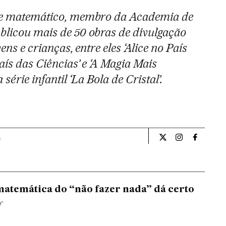
r e matemático, membro da Academia de
blicou mais de 50 obras de divulgação
ens e crianças, entre eles ‘Alice no País
aís das Ciências’ e ‘A Magia Mais
 série infantil ‘La Bola de Cristal’.
a
Ciencia El País Bra
Ciencia El Pa
Ciencia 
atemática do “não fazer nada” dá certo
Y’