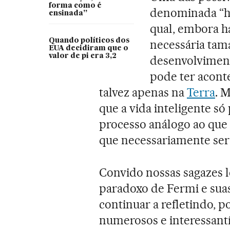
forma como é
denominada “hi
ensinada”
qual, embora ha
Quando políticos dos
necessária tam
EUA decidiram que o
valor de pi era 3,2
desenvolviment
pode ter acont
talvez apenas na
Terra
. 
que a vida inteligente s
processo análogo ao que 
que necessariamente ser
Convido nossas sagazes le
paradoxo de Fermi e suas
continuar a refletindo, p
numerosos e interessant