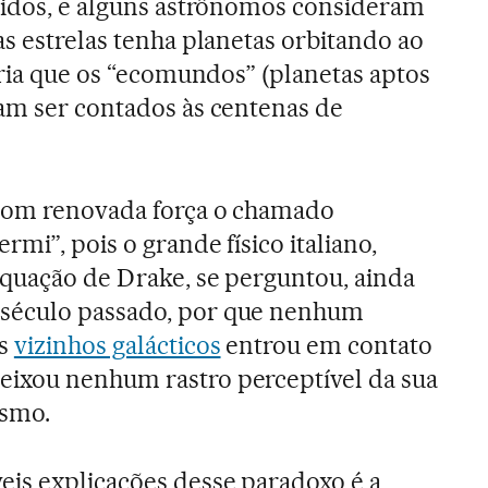
cidos, e alguns astrônomos consideram
as estrelas tenha planetas orbitando ao
aria que os “ecomundos” (planetas aptos
am ser contados às centenas de
 com renovada força o chamado
rmi”, pois o grande físico italiano,
equação de Drake, se perguntou, ainda
século passado, por que nenhum
os
vizinhos galácticos
entrou em contato
ixou nenhum rastro perceptível da sua
osmo.
eis explicações desse paradoxo é a