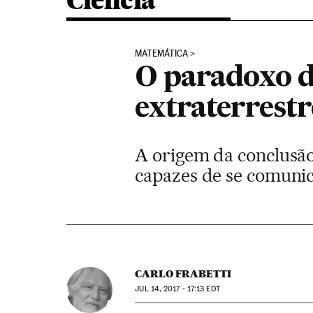
Ciência
MATEMÁTICA
O paradoxo 
extraterrest
A origem da conclusão
capazes de se comuni
CARLO FRABETTI
JUL
14, 2017 - 17:13
EDT