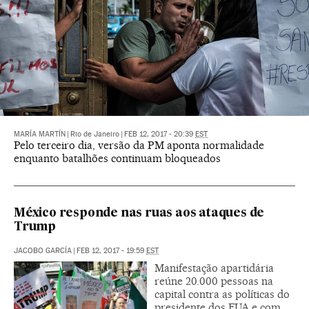
MARÍA MARTÍN
|
Rio de Janeiro
|
FEB 12, 2017 - 20:39
EST
Pelo terceiro dia, versão da PM aponta normalidade
enquanto batalhões continuam bloqueados
México responde nas ruas aos ataques de
Trump
JACOBO GARCÍA
|
FEB 12, 2017 - 19:59
EST
Manifestação apartidária
reúne 20.000 pessoas na
capital contra as políticas do
presidente dos EUA e com