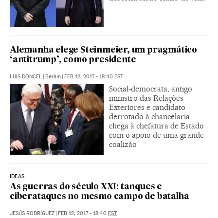
Alemanha elege Steinmeier, um pragmático
‘antitrump’, como presidente
LUIS DONCEL
|
Berlim
|
FEB 12, 2017 - 18:40
EST
Social-democrata, antigo
ministro das Relações
Exteriores e candidato
derrotado à chancelaria,
chega à chefatura de Estado
com o apoio de uma grande
coalizão
IDEAS
As guerras do século XXI: tanques e
ciberataques no mesmo campo de batalha
JESÚS RODRÍGUEZ
|
FEB 12, 2017 - 18:40
EST