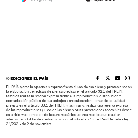
©
EDICIONES EL PAÍS
EL PAÍS BRASIL EN
EL PAÍS BRASI
EL PAÍS B
EL PA
EL PAÍS ejerce la oposición expresa frente al uso de sus obras y prestaciones en
la elaboración de revistas de prensa prevista en el artículo 32.1 del TRLPI;
también realiza la reserva expresa frente a la reproducción, distribución y
comunicación pública de sus trabajos y artículos sobre temas de actualidad
prevista en el artículo 33.1 del TRLPI; y, asimismo, realiza una reserva expresa
de las reproducciones y usos de las obras y otras prestaciones accesibles desde
este sitio web a medios de lectura mecánica u otros medios que resulten
adecuados a tal fin de conformidad con el artículo 67.3 del Real Decreto - ley
24/2021, de 2 de noviembre