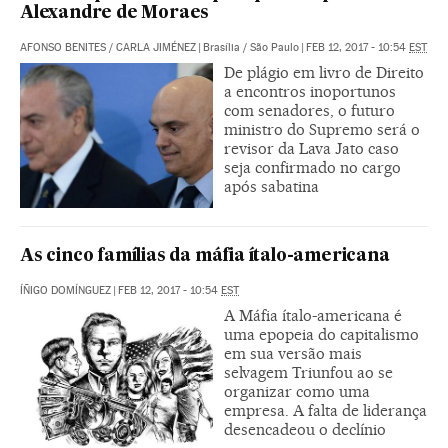
Alexandre de Moraes
AFONSO BENITES
/
CARLA JIMÉNEZ
|
Brasília / São Paulo
|
FEB 12, 2017 - 10:54
EST
De plágio em livro de Direito
a encontros inoportunos
com senadores, o futuro
ministro do Supremo será o
revisor da Lava Jato caso
seja confirmado no cargo
após sabatina
As cinco famílias da máfia ítalo-americana
ÍÑIGO DOMÍNGUEZ
|
FEB 12, 2017 - 10:54
EST
A Máfia ítalo-americana é
uma epopeia do capitalismo
em sua versão mais
selvagem Triunfou ao se
organizar como uma
empresa. A falta de liderança
desencadeou o declínio