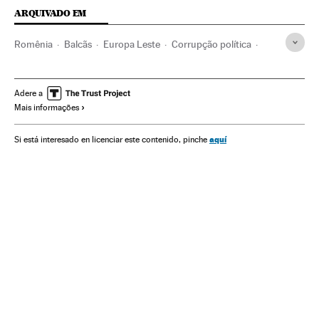
ARQUIVADO EM
Romênia
Balcãs
Europa Leste
Corrupção política
Europa Sul
Corrupção
União Europeia
Europa
Delitos
Organizações internacionais
Justiça
Adere a
Mais informações
Relações exteriores
Política
Sociedade
aquí
Si está interesado en licenciar este contenido, pinche