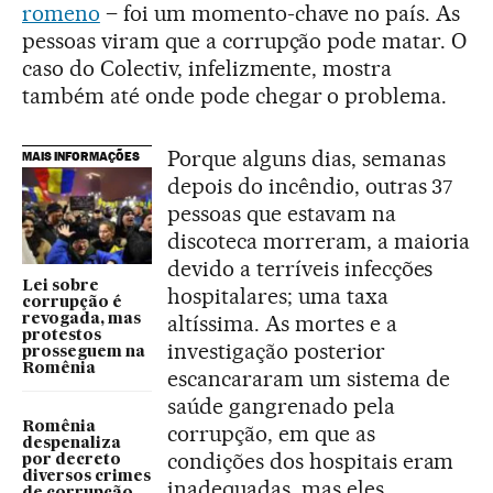
romeno
– foi um momento-chave no país. As
pessoas viram que a corrupção pode matar. O
caso do Colectiv, infelizmente, mostra
também até onde pode chegar o problema.
Porque alguns dias, semanas
MAIS INFORMAÇÕES
depois do incêndio, outras 37
pessoas que estavam na
discoteca morreram, a maioria
devido a terríveis infecções
Lei sobre
hospitalares; uma taxa
corrupção é
altíssima. As mortes e a
revogada, mas
protestos
investigação posterior
prosseguem na
Romênia
escancararam um sistema de
saúde gangrenado pela
Romênia
corrupção, em que as
despenaliza
condições dos hospitais eram
por decreto
diversos crimes
inadequadas, mas eles