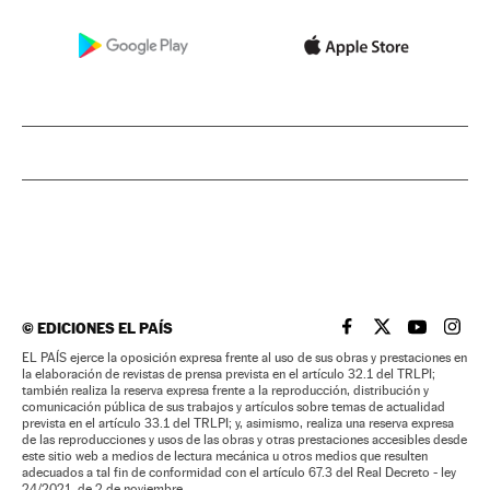
©
EDICIONES EL PAÍS
EL PAÍS BRASIL EN
EL PAÍS BRASI
EL PAÍS B
EL PA
EL PAÍS ejerce la oposición expresa frente al uso de sus obras y prestaciones en
la elaboración de revistas de prensa prevista en el artículo 32.1 del TRLPI;
también realiza la reserva expresa frente a la reproducción, distribución y
comunicación pública de sus trabajos y artículos sobre temas de actualidad
prevista en el artículo 33.1 del TRLPI; y, asimismo, realiza una reserva expresa
de las reproducciones y usos de las obras y otras prestaciones accesibles desde
este sitio web a medios de lectura mecánica u otros medios que resulten
adecuados a tal fin de conformidad con el artículo 67.3 del Real Decreto - ley
24/2021, de 2 de noviembre