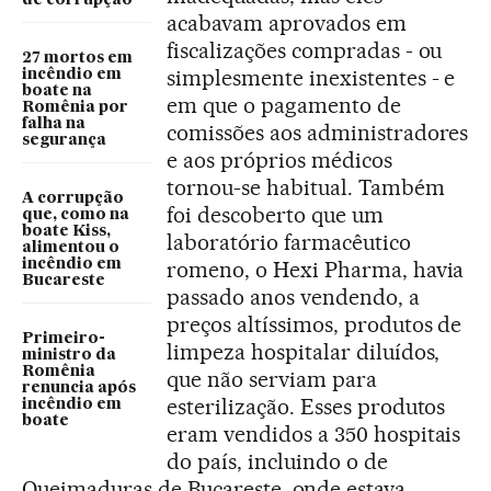
de corrupção
acabavam aprovados em
fiscalizações compradas - ou
27 mortos em
simplesmente inexistentes - e
incêndio em
boate na
em que o pagamento de
Romênia por
falha na
comissões aos administradores
segurança
e aos próprios médicos
tornou-se habitual. Também
A corrupção
foi descoberto que um
que, como na
boate Kiss,
laboratório farmacêutico
alimentou o
romeno, o Hexi Pharma, havia
incêndio em
Bucareste
passado anos vendendo, a
preços altíssimos, produtos de
Primeiro-
limpeza hospitalar diluídos,
ministro da
Romênia
que não serviam para
renuncia após
esterilização. Esses produtos
incêndio em
boate
eram vendidos a 350 hospitais
do país, incluindo o de
Queimaduras de Bucareste, onde estava