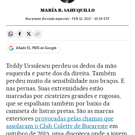
MARÍA R. SAHUQUILLO
Bucareste (Enviada especial) -
FEB
12, 2017 - 10:54
EST
Compartir en Whatsapp
Compartir en Facebook
Compartir en Twitter
Desplegar Redes Sociales
Añadir EL PAÍS en Google
Teddy Ursulescu perdeu os dedos da mão
esquerda e parte dos da direita. Também
perdeu muito da sensibilidade nos braços. E
nas pernas. Suas extremidades estão
marcadas por cicatrizes grandes e rugosas,
que se espalham também por baixo da
camiseta de listras pretas. São as marcas
exteriores
provocadas pelas chamas que
assolaram o Club Coletiv de Bucareste
em
outubro de 2015, uma discoteca onde a jovem