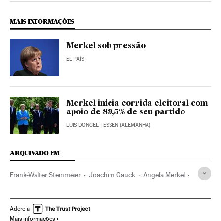
MAIS INFORMAÇÕES
Merkel sob pressão
EL PAÍS
Merkel inicia corrida eleitoral com
apoio de 89,5% de seu partido
LUIS DONCEL
| ESSEN (ALEMANHA)
ARQUIVADO EM
Frank-Walter Steinmeier
Joachim Gauck
Angela Merkel
SPD
Alemanha
Europa Central
Partidos políticos
Europa
Política
Adere a
Mais informações