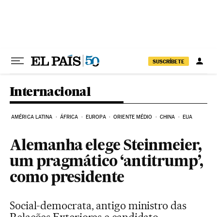
Pular para o conteúdo
SUSCRÍBETE
Internacional
AMÉRICA LATINA
ÁFRICA
EUROPA
ORIENTE MÉDIO
CHINA
EUA
Alemanha elege Steinmeier,
um pragmático ‘antitrump’,
como presidente
Social-democrata, antigo ministro das