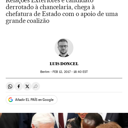
Relações Exteriores e candidato
derrotado à chancelaria, chega à
chefatura de Estado com o apoio de uma
grande coalizão
LUIS DONCEL
Berlim -
FEB
12, 2017 - 18:40
EST
Compartir en Whatsapp
Compartir en Facebook
Compartir en Twitter
Desplegar Redes Sociales
Añadir EL PAÍS en Google