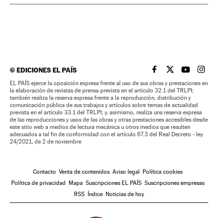
©
EDICIONES EL PAÍS
EL PAÍS BRASIL EN
EL PAÍS BRASI
EL PAÍS B
EL PA
EL PAÍS ejerce la oposición expresa frente al uso de sus obras y prestaciones en
la elaboración de revistas de prensa prevista en el artículo 32.1 del TRLPI;
también realiza la reserva expresa frente a la reproducción, distribución y
comunicación pública de sus trabajos y artículos sobre temas de actualidad
prevista en el artículo 33.1 del TRLPI; y, asimismo, realiza una reserva expresa
de las reproducciones y usos de las obras y otras prestaciones accesibles desde
este sitio web a medios de lectura mecánica u otros medios que resulten
adecuados a tal fin de conformidad con el artículo 67.3 del Real Decreto - ley
24/2021, de 2 de noviembre
Contacto
Venta de contenidos
Aviso legal
Política cookies
Política de privacidad
Mapa
Suscripciones EL PAÍS
Suscripciones empresas
RSS
Índice
Noticias de hoy