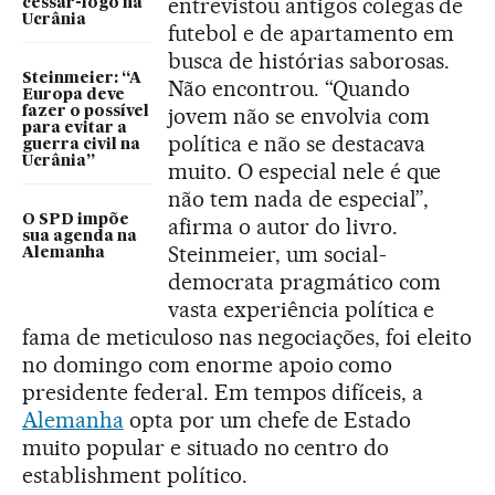
entrevistou antigos colegas de
cessar-fogo na
Ucrânia
futebol e de apartamento em
busca de histórias saborosas.
Steinmeier: “A
Não encontrou. “Quando
Europa deve
jovem não se envolvia com
fazer o possível
para evitar a
política e não se destacava
guerra civil na
Ucrânia”
muito. O especial nele é que
não tem nada de especial”,
O SPD impõe
afirma o autor do livro.
sua agenda na
Steinmeier, um social-
Alemanha
democrata pragmático com
vasta experiência política e
fama de meticuloso nas negociações, foi eleito
no domingo com enorme apoio como
presidente federal. Em tempos difíceis, a
Alemanha
opta por um chefe de Estado
muito popular e situado no centro do
establishment político.