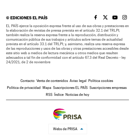
©
EDICIONES EL PAÍS
EL PAÍS BRASIL EN
EL PAÍS BRASI
EL PAÍS B
EL PA
EL PAÍS ejerce la oposición expresa frente al uso de sus obras y prestaciones en
la elaboración de revistas de prensa prevista en el artículo 32.1 del TRLPI;
también realiza la reserva expresa frente a la reproducción, distribución y
comunicación pública de sus trabajos y artículos sobre temas de actualidad
prevista en el artículo 33.1 del TRLPI; y, asimismo, realiza una reserva expresa
de las reproducciones y usos de las obras y otras prestaciones accesibles desde
este sitio web a medios de lectura mecánica u otros medios que resulten
adecuados a tal fin de conformidad con el artículo 67.3 del Real Decreto - ley
24/2021, de 2 de noviembre
Contacto
Venta de contenidos
Aviso legal
Política cookies
Política de privacidad
Mapa
Suscripciones EL PAÍS
Suscripciones empresas
RSS
Índice
Noticias de hoy
Webs de PRISA