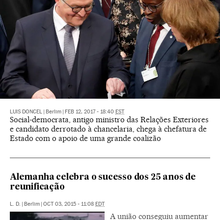
LUIS DONCEL
|
Berlim
|
FEB 12, 2017 - 18:40
EST
Social-democrata, antigo ministro das Relações Exteriores
e candidato derrotado à chancelaria, chega à chefatura de
Estado com o apoio de uma grande coalizão
Alemanha celebra o sucesso dos 25 anos de
reunificação
L. D.
|
Berlim
|
OCT 03, 2015 - 11:08
EDT
A união conseguiu aumentar