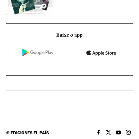
Baixe o app
©
EDICIONES EL PAÍS
EL PAÍS BRASIL EN
EL PAÍS BRASI
EL PAÍS B
EL PA