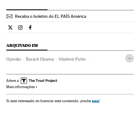
Receba o boletim do EL PAÍS América
Opiniao El País Brasil en Twitter
Opiniao El País Brasil en Instagram
Opiniao El País Brasil en Facebook
ARQUIVADO EM
Opinião
Barack Obama
Vladimir Putin
François Hollande
Joachim Gauck
Gays
Direitos humanos
Homossexualidade
Jogos Olímpicos
Adere a
Mais informações
Competições
Esportes
Orientação sexual
Sexualidade
Sociedade
aquí
Si está interesado en licenciar este contenido, pinche