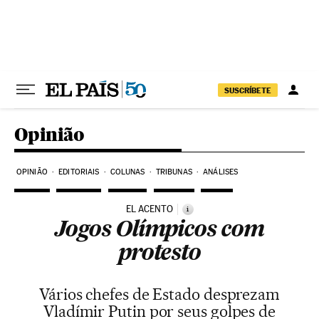
Pular para o conteúdo
SUSCRÍBETE
Opinião
OPINIÃO
EDITORIAIS
COLUNAS
TRIBUNAS
ANÁLISES
EL ACENTO
i
Jogos Olímpicos com
protesto
Vários chefes de Estado desprezam
Vladímir Putin por seus golpes de