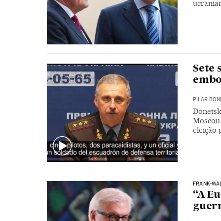
ucrania
Sete
embos
PILAR BON
Donetsk
Moscou 
eleição 
FRANK-WAL
“A Eu
guerr