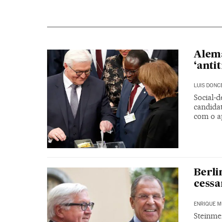
Alema
‘anti
LUIS DONC
Social-d
candidat
com o a
Berli
cessa
ENRIQUE M
Steinmei