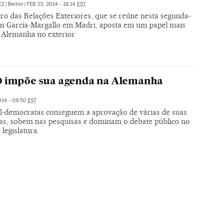
EZ
|
Berlim
|
FEB 23, 2014 - 18:14
EST
tro das Relações Exteriores, que se reúne nesta segunda-
om García-Margallo em Madri, aposta em um papel mais
a Alemanha no exterior
D impõe sua agenda na Alemanha
014 - 09:50
EST
al-democratas conseguem a aprovação de várias de suas
as, sobem nas pesquisas e dominam o debate público no
 legislatura.