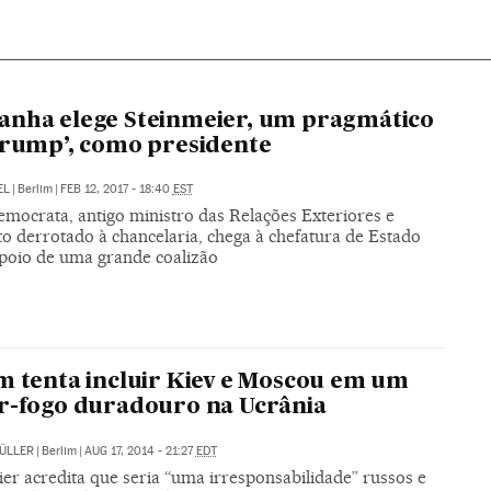
nha elege Steinmeier, um pragmático
trump’, como presidente
EL
|
Berlim
|
FEB 12, 2017 - 18:40
EST
emocrata, antigo ministro das Relações Exteriores e
o derrotado à chancelaria, chega à chefatura de Estado
poio de uma grande coalizão
m tenta incluir Kiev e Moscou em um
r-fogo duradouro na Ucrânia
ÜLLER
|
Berlim
|
AUG 17, 2014 - 21:27
EDT
er acredita que seria “uma irresponsabilidade” russos e