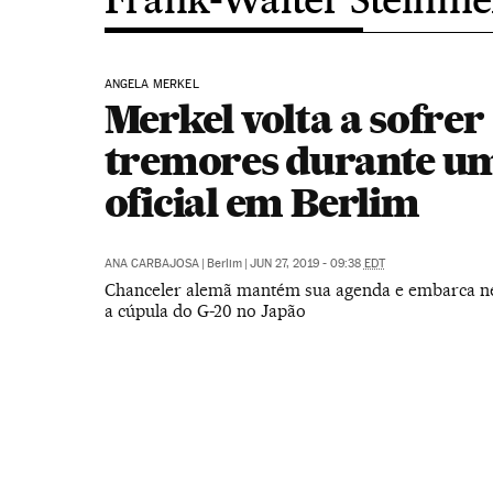
ANGELA MERKEL
Merkel volta a sofrer
tremores durante um
oficial em Berlim
ANA CARBAJOSA
|
Berlim
|
JUN 27, 2019 - 09:38
EDT
Chanceler alemã mantém sua agenda e embarca ne
a cúpula do G-20 no Japão