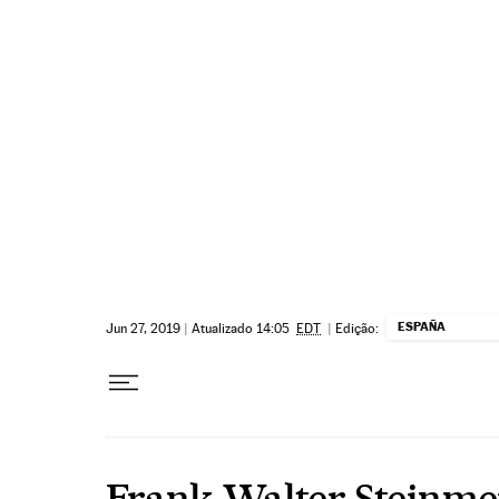
Pular para o conteúdo
ESPAÑA
Jun 27, 2019
|
Atualizado 14:05
EDT
|
Edição:
Frank-Walter Steinme