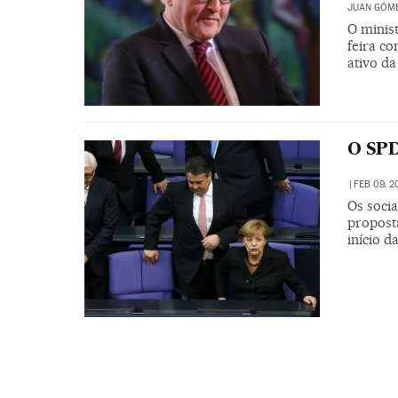
JUAN GÓM
O minis
feira c
ativo d
O SP
|
FEB 09, 2
Os soci
propost
início da