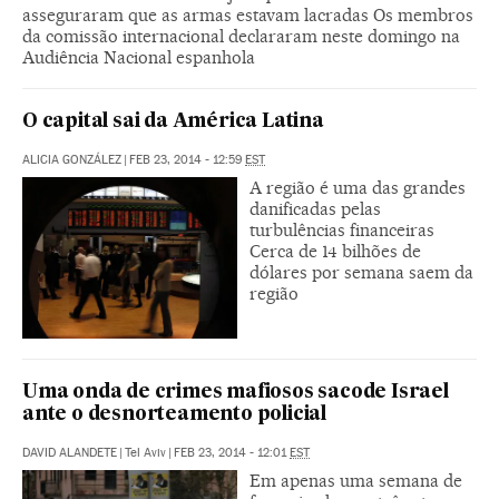
asseguraram que as armas estavam lacradas Os membros
da comissão internacional declararam neste domingo na
Audiência Nacional espanhola
O capital sai da América Latina
ALICIA GONZÁLEZ
|
FEB 23, 2014 - 12:59
EST
A região é uma das grandes
danificadas pelas
turbulências financeiras
Cerca de 14 bilhões de
dólares por semana saem da
região
Uma onda de crimes mafiosos sacode Israel
ante o desnorteamento policial
DAVID ALANDETE
|
Tel Aviv
|
FEB 23, 2014 - 12:01
EST
Em apenas uma semana de