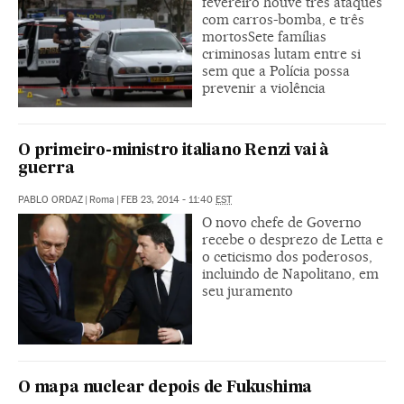
fevereiro houve três ataques
com carros-bomba, e três
mortosSete famílias
criminosas lutam entre si
sem que a Polícia possa
prevenir a violência
O primeiro-ministro italiano Renzi vai à
guerra
PABLO ORDAZ
|
Roma
|
FEB 23, 2014 - 11:40
EST
O novo chefe de Governo
recebe o desprezo de Letta e
o ceticismo dos poderosos,
incluindo de Napolitano, em
seu juramento
O mapa nuclear depois de Fukushima