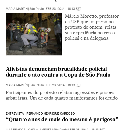
MARÍA MARTÍN
|
São Paulo
|
FEB 23, 2014 - 18:13
EST
Márcio Moretto, professor
da USP que foi preso no
protesto de ontem, relata
sua experiência no cerco
policial e na delegacia
Ativistas denunciam brutalidade policial
durante o ato contra a Copa de São Paulo
MARÍA MARTÍN
|
São Paulo
|
FEB 23, 2014 - 18:13
EST
Participantes do protesto relatam agressões e prisões
arbitrárias. Um de cada quatro manifestantes foi detido
ENTREVISTA | FERNANDO HENRIQUE CARDOSO
“Quatro anos de mais do mesmo é perigoso”
LUIS PRADOS
/
CARLA JIMÉNEZ
|
São Paulo
|
FEB 23, 2014 - 18:13
EST