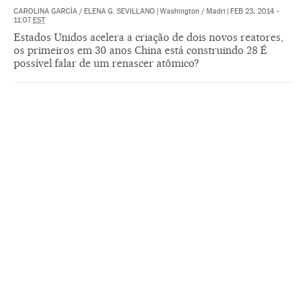
CAROLINA GARCÍA
/
ELENA G. SEVILLANO
|
Washington / Madri
|
FEB 23, 2014 -
11:07
EST
Estados Unidos acelera a criação de dois novos reatores,
os primeiros em 30 anos China está construindo 28 É
possível falar de um renascer atômico?