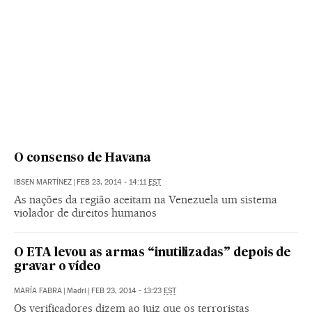
O consenso de Havana
IBSEN MARTÍNEZ
|
FEB 23, 2014 - 14:11
EST
As nações da região aceitam na Venezuela um sistema
violador de direitos humanos
O ETA levou as armas “inutilizadas” depois de
gravar o vídeo
MARÍA FABRA
|
Madri
|
FEB 23, 2014 - 13:23
EST
Os verificadores dizem ao juiz que os terroristas