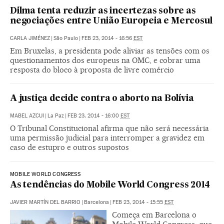
Dilma tenta reduzir as incertezas sobre as
negociações entre União Europeia e Mercosul
CARLA JIMÉNEZ
|
São Paulo
|
FEB 23, 2014 - 16:56
EST
Em Bruxelas, a presidenta pode aliviar as tensões com os
questionamentos dos europeus na OMC, e cobrar uma
resposta do bloco à proposta de livre comércio
A justiça decide contra o aborto na Bolívia
MABEL AZCUI
|
La Paz
|
FEB 23, 2014 - 16:00
EST
O Tribunal Constitucional afirma que não será necessária
uma permissão judicial para interromper a gravidez em
caso de estupro e outros supostos
MOBILE WORLD CONGRESS
As tendências do Mobile World Congress 2014
JAVIER MARTÍN DEL BARRIO
|
Barcelona
|
FEB 23, 2014 - 15:55
EST
Começa em Barcelona o