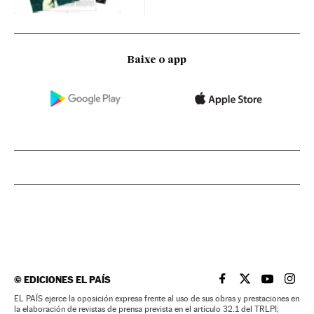
Baixe o app
©
EDICIONES EL PAÍS
EL PAÍS BRASIL EN
EL PAÍS BRASI
EL PAÍS B
EL PA
EL PAÍS ejerce la oposición expresa frente al uso de sus obras y prestaciones en
la elaboración de revistas de prensa prevista en el artículo 32.1 del TRLPI;