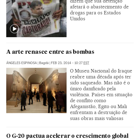
dizem que sua detenção
afetará o abastecimento de
drogas para os Estados
Unidos
A arte renasce entre as bombas
ÁNGELES ESPINOSA
|
Bagdá
|
FEB 23, 2014 - 10:27
EST
O Museu Nacional do Iraque
reabre uma década após ter
sido saqueado. Mas não é o
único danificado pela
violência. Países em situação
de conflito como
Afeganistão, Egito ou Mali
enfrentam a destruição de
suas obras mais valiosas
O G-20 pactua acelerar o crescimento global