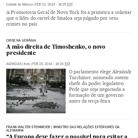
Cidade do México
|
FEB 23, 2014 - 18:35
EST
A Promotoria Geral de Nova York foi a primeira a solicitar
que o líder do cartel de Sinaloa seja julgado por seus
crimes no país
CRISE NA UCRÂNIA
A mão direita de Timoshenko, o novo
presidente
AGENCIAS
|
Kiev
|
FEB 23, 2014 - 18:24
EST
O parlamento elege Alexándr
Turchínov, nomeado ontem
chefe do poder legislativo
Pede que seja negociada a
formação de um governo
antes da terça-feira
FRANK-WALTER STEINMEIER | MINISTRO DAS RELAÇÕES EXTERIORES DA
ALEMANHA
“A Europa deve fazer o possível para evitar a