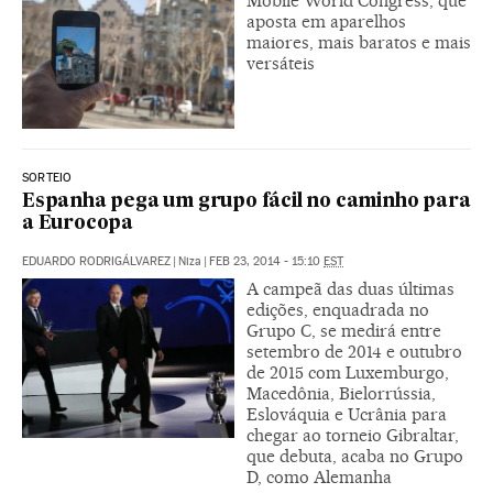
Mobile World Congress, que
aposta em aparelhos
maiores, mais baratos e mais
versáteis
SORTEIO
Espanha pega um grupo fácil no caminho para
a Eurocopa
EDUARDO RODRIGÁLVAREZ
|
Niza
|
FEB 23, 2014 - 15:10
EST
A campeã das duas últimas
edições, enquadrada no
Grupo C, se medirá entre
setembro de 2014 e outubro
de 2015 com Luxemburgo,
Macedônia, Bielorrússia,
Eslováquia e Ucrânia para
chegar ao torneio Gibraltar,
que debuta, acaba no Grupo
D, como Alemanha