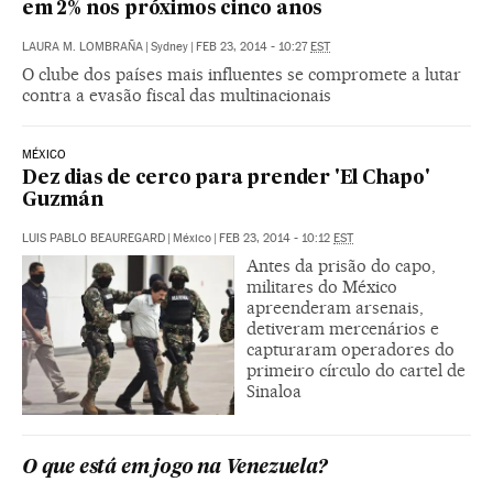
em 2% nos próximos cinco anos
LAURA M. LOMBRAÑA
|
Sydney
|
FEB 23, 2014 - 10:27
EST
O clube dos países mais influentes se compromete a lutar
contra a evasão fiscal das multinacionais
MÉXICO
Dez dias de cerco para prender 'El Chapo'
Guzmán
LUIS PABLO BEAUREGARD
|
México
|
FEB 23, 2014 - 10:12
EST
Antes da prisão do capo,
militares do México
apreenderam arsenais,
detiveram mercenários e
capturaram operadores do
primeiro círculo do cartel de
Sinaloa
O que está em jogo na Venezuela?