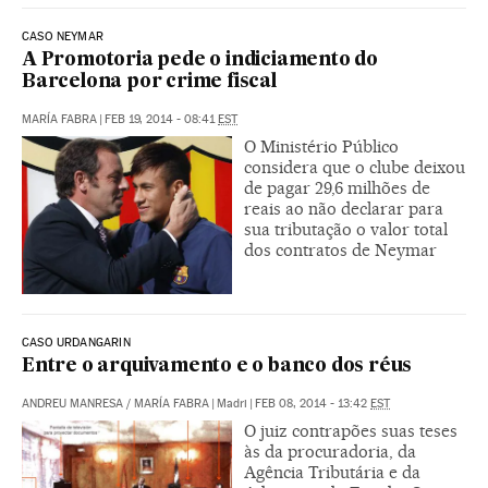
CASO NEYMAR
A Promotoria pede o indiciamento do
Barcelona por crime fiscal
MARÍA FABRA
|
FEB 19, 2014 - 08:41
EST
O Ministério Público
considera que o clube deixou
de pagar 29,6 milhões de
reais ao não declarar para
sua tributação o valor total
dos contratos de Neymar
CASO URDANGARIN
Entre o arquivamento e o banco dos réus
ANDREU MANRESA
/
MARÍA FABRA
|
Madri
|
FEB 08, 2014 - 13:42
EST
O juiz contrapões suas teses
às da procuradoria, da
Agência Tributária e da