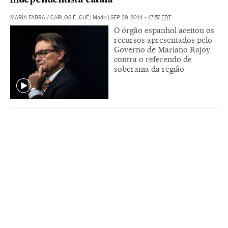
independentista catalã
MARÍA FABRA
/
CARLOS E. CUÉ
|
Madri
|
SEP 29, 2014 - 17:57
EDT
O órgão espanhol aceitou os
recursos apresentados pelo
Governo de Mariano Rajoy
contra o referendo de
soberania da região