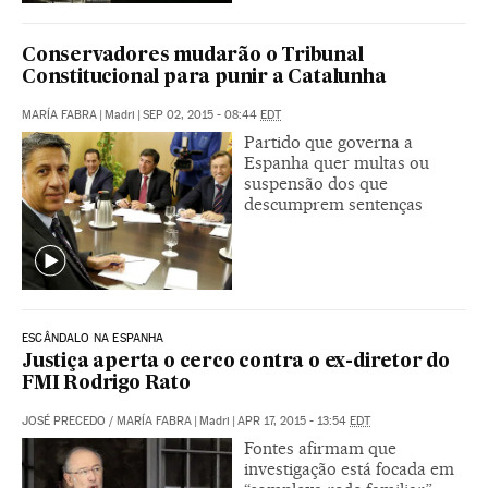
Conservadores mudarão o Tribunal
Constitucional para punir a Catalunha
MARÍA FABRA
|
Madri
|
SEP 02, 2015 - 08:44
EDT
Partido que governa a
Espanha quer multas ou
suspensão dos que
descumprem sentenças
ESCÂNDALO NA ESPANHA
Justiça aperta o cerco contra o ex-diretor do
FMI Rodrigo Rato
JOSÉ PRECEDO
/
MARÍA FABRA
|
Madri
|
APR 17, 2015 - 13:54
EDT
Fontes afirmam que
investigação está focada em