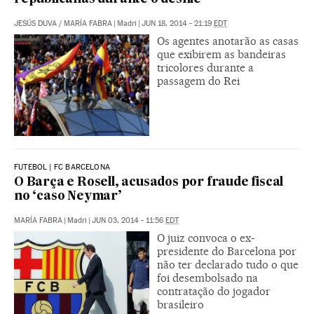
JESÚS DUVA
/
MARÍA FABRA
|
Madri
|
JUN 18, 2014 - 21:19
EDT
Os agentes anotarão as casas
que exibirem as bandeiras
tricolores durante a
passagem do Rei
FUTEBOL | FC BARCELONA
O Barça e Rosell, acusados por fraude fiscal
no ‘caso Neymar’
MARÍA FABRA
|
Madri
|
JUN 03, 2014 - 11:56
EDT
O juiz convoca o ex-
presidente do Barcelona por
não ter declarado tudo o que
foi desembolsado na
contratação do jogador
brasileiro