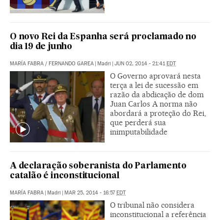
O novo Rei da Espanha será proclamado no
dia 19 de junho
MARÍA FABRA
/
FERNANDO GAREA
|
Madri
|
JUN 02, 2014 - 21:41
EDT
O Governo aprovará nesta
terça a lei de sucessão em
razão da abdicação de dom
Juan Carlos A norma não
abordará a proteção do Rei,
que perderá sua
inimputabilidade
A declaração soberanista do Parlamento
catalão é inconstitucional
MARÍA FABRA
|
Madri
|
MAR 25, 2014 - 16:57
EDT
O tribunal não considera
inconstitucional a referência